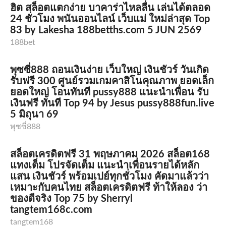
ฮิต สล็อตแตกง่าย บาคาร่าไหลลื่น เล่นได้ตลอด
24 ชั่วโมง พนันออนไลน์ เว็บแม่ ใหม่ล่าสุด Top
83 by Lakesha 188betths.com 5 JUN 2569
188bet
พุซซี่888 ถอนเงินง่าย เว็บใหญ่ เงินชัวร์ วันเกิด
รับฟรี 300 ศูนย์รวมเกมคาสิโนคุณภาพ ยอดเล็ก
ยอดใหญ่ โอนทันที pussy888 แนะนำเพื่อน รับ
เงินฟรี ทันที Top 94 by Jesus pussy888fun.live
5 มิถุนา 69
พุซซี่888
สล็อตเครดิตฟรี 31 พฤษภาคม 2026 สล็อต168
แทงเต็ม โปรจัดเต็ม แนะนำเพื่อนรายได้หลัก
แสน เงินชัวร์ พร้อมเปย์ทุกชั่วโมง คัดมาแล้วว่า
เหมาะกับคนไทย สล็อตเครดิตฟรี ท้าให้ลอง ว่า
ของดีจริง Top 75 by Sherryl
tangtem168c.com
tangtem168