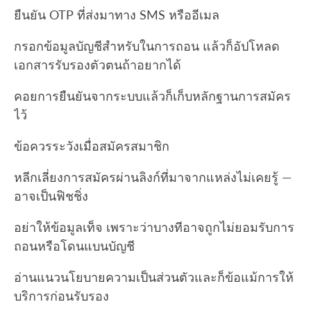
ยืนยัน OTP ที่ส่งมาทาง SMS หรืออีเมล
กรอกข้อมูลบัญชีสำหรับในการถอน แล้วก็อัปโหลด
เอกสารรับรองตัวตนถ้าอยากได้
คอยการยืนยันจากระบบแล้วก็เก็บหลักฐานการสมัคร
ไว้
ข้อควรระวังเมื่อสมัครสมาชิก
หลีกเลี่ยงการสมัครผ่านลิงก์ที่มาจากแหล่งไม่เคยรู้ —
อาจเป็นฟิชชิ่ง
อย่าให้ข้อมูลเท็จ เพราะว่าบางทีอาจถูกไม่ยอมรับการ
ถอนหรือโดนแบนบัญชี
อ่านแนวนโยบายความเป็นส่วนตัวและก็ข้อแม้การให้
บริการก่อนรับรอง