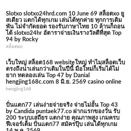
Slotxo slotxo24hrd.com 10 June 69 สล็อตxo ยู
สเดียว แตกได้ทุกเกม เล่นได้ทุกค่าย ทุกการเดิม
พัน ไม่จำกัดยอด รองรับภาษาไทย 10 ล้านก็ถอน
ได้ slotxo24hr อัตาราจ่ายเงินรางวัลดีที่สุด Top
94 by Rocky
สล็อตxo
เว็บใหญ่ สล็อต168 websiteใหญ่ ทำไมสล็อตเว็บ
ตรงถึงน่าเล่นกว่าเดิมในปีนี้ มือใหม่ก็เริ่มได้ไม่
ยาก ทดลองเล่น Top 47 by Danial
hengjing168c.com 8 มิ.ย. 2569 casino online
hengjing168
ปั่นแตก77 เล่นง่ายจ่ายจริง จ่ายไม่อั้น Top 43
by Candida puntaek77.co ฝากแรกของวัน รับ
200 ระบบเสถียร แตกง่าย คุณภาพสูง เกมครบ
ฟีเจอร์เต็ม ปั่นแตก77 สมัครปุ๊บ เล่นได้ทุกเกม
14 พ.ค. 2569