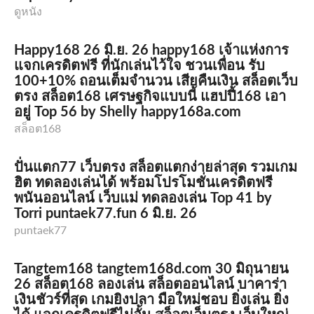
ดูหนัง
Happy168 26 มิ.ย. 26 happy168 เจ้าแห่งการ
แจกเครดิตฟรี ที่นักเล่นไว้ใจ ชวนเพื่อน รับ
100+10% ถอนเต็มจำนวน เสียคืนเงิน สล็อตเว็บ
ตรง สล็อต168 เศรษฐกิจแบบนี้ แฮปปี้168 เอา
อยู่ Top 56 by Shelly happy168a.com
สล็อต168
ปั่นแตก77 เว็บตรง สล็อตแตกง่ายล่าสุด รวมเกม
ฮิต ทดลองเล่นได้ พร้อมโปรโมชั่นเครดิตฟรี
พนันออนไลน์ เว็บแม่ ทดลองเล่น Top 41 by
Torri puntaek77.fun 6 มิ.ย. 26
puntaek77
Tangtem168 tangtem168d.com 30 มิถุนายน
26 สล็อต168 ลองเล่น สล็อตออนไลน์ บาคาร่า
เงินชัวร์ที่สุด เกมยิงปลา มือใหม่ชอบ ยิ่งเล่น ยิ่ง