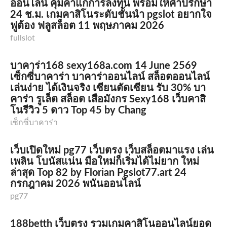
ออนไลน์ คุ้มค่าแก่การลงทุน พร้อมให้คำปรึกษา
24 ช.ม. เกมคาสิโนระดับชั้นนำ pgslot อยากใจ
ฟูต้อง ฟลูสล็อต 11 พฤษภาคม 2026
fullslot
บาคาร่า168 sexy168a.com 14 June 2569
เซ็กซี่บาคาร่า บาคาร่าออนไลน์ สล็อตออนไลน์
เล่นง่าย ได้เงินจริง เซียนตัดเซียน รับ 30% บา
คาร่า รูเล็ต สล็อต เสือมังกร Sexy168 เว็บคาสิ
โนรีวิว 5 ดาว Top 45 by Chang
เซ็กซี่บาคาร่า
เว็บเปิดใหม่ pg77 เว็บตรง เว็บสล็อตมาแรง เล่น
เพลิน โบนัสแน่น มือใหม่ก็เริ่มได้ไม่ยาก ใหม่
ล่าสุด Top 82 by Florian Pgslot77.art 24
กรกฎาคม 2026 พนันออนไลน์
pg77
188betth เว็บตรง รวมเกมคาสิโนออนไลน์ยอด