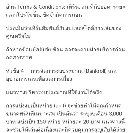
อ่าน Terms & Conditions: เทิร์น, เกมที่นับยอด, ระยะ
เวลาโปรโมชั่น, ขีดจำกัดการถอน
ประเมินว่าเทิร์นสัมพันธ์กับงบและสไตล์การเล่นของ
คุณหรือไม่
ถ้าหากข้อแม้สลับซับซ้อน ควรจะถามฝ่ายบริการก่อน
กดสารภาพ
หัวข้อ 4 — การจัดการงบประมาณ (Bankroll) และ
อุบายการเล่นเพื่อลดการเสี่ยง
แนวทางบริหารงบประมาณที่ใช้งานได้จริง
การแบ่งงบเป็นหน่วย (unit) จะช่วยทำให้คุณกำหนด
ขนาดพนันที่เหมาะสม เป็นต้นว่า ระบุงบเดือน 3,000
บาท แบ่งเป็น 150 หน่วย หน่วยละ 20 บาท แนวทางนี้
จะช่วยให้เล่นต่อเนื่องและก็ควบคุมการสูญเสียได้ง่าย