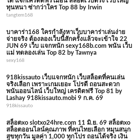
ได้ แจกเครดิตฟรีไม่อั้น สล็อตเว็บตรง เว็บใหญ่
ทุนหนา ซ่ากว่าใคร Top 88 by Irwin
tangtem168
บาคาร่า168 ใครกำลังหาเว็บบาคาร่าเล่นง่าย
จ่ายจริง ต้องลองเว็บนี้สักครั้งแล้วจะเข้าใจ 22
JUN 69 เว็บ แจกหนัก sexy168b.com พนัน เว็บ
แม่ ทดลองเล่น Top 82 by Tawnya
sexy168
918kissauto เว็บแจกหนัก เว็บสล็อตที่คนเล่น
จริงเลือก เพราะเกมเยอะ โปรดี ถอนสะดวก
พนันออนไลน์ เว็บใหญ่ เครดิตฟรี Top 81 by
Lashay 918kissauto.mobi 9 ก.ค. 69
918kissauto
สล็อตxo slotxo24hre.com 11 มิ.ย. 69 สล็อตxo
สล็อตออนไลน์คุณภาพ ที่คนไทยเลือก หมุนสนุก
สุขทุกวัน มูลค่า 1,000 ทุกโปร ถอนได้จริง เงิน