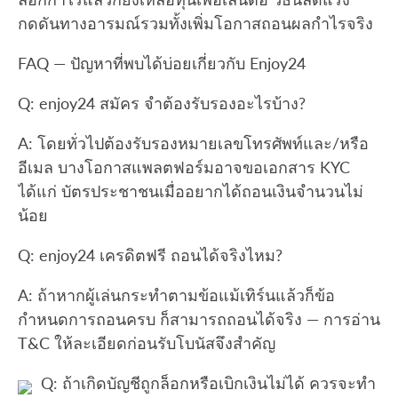
กดดันทางอารมณ์รวมทั้งเพิ่มโอกาสถอนผลกำไรจริง
FAQ — ปัญหาที่พบได้บ่อยเกี่ยวกับ Enjoy24
Q: enjoy24 สมัคร จำต้องรับรองอะไรบ้าง?
A: โดยทั่วไปต้องรับรองหมายเลขโทรศัพท์และ/หรือ
อีเมล บางโอกาสแพลตฟอร์มอาจขอเอกสาร KYC
ได้แก่ บัตรประชาชนเมื่ออยากได้ถอนเงินจำนวนไม่
น้อย
Q: enjoy24 เครดิตฟรี ถอนได้จริงไหม?
A: ถ้าหากผู้เล่นกระทำตามข้อแม้เทิร์นแล้วก็ข้อ
กำหนดการถอนครบ ก็สามารถถอนได้จริง — การอ่าน
T&C ให้ละเอียดก่อนรับโบนัสจึงสำคัญ
Q: ถ้าเกิดบัญชีถูกล็อกหรือเบิกเงินไม่ได้ ควรจะทำ