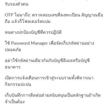
รับรองตัวตน
OTP ไม่มาถึง: ตรวจสอบเลขที่ลงทะเบียน สัญญาณมือ
ถือ แล้วก็โฟลเดอร์สแปม
หนทางปกป้องบัญชีที่ควรปฏิบัติ
ใช้ Password Manager เพื่อจัดเก็บรหัสผ่านอย่าง
ปลอดภัย
อย่าใช้รหัสผ่านเดียวกันกับบัญชีอีเมลหรือบัญชี
ธนาคาร
เปิดการแจ้งเตือนการเข้าสู่ระบบรวมทั้งพิจารณา
กิจกรรมปะปน
เก็บบันทึกการติดต่อฝ่ายสนับสนุนเป็นหลักฐานถ้าเกิด
จำเป็นต้อง