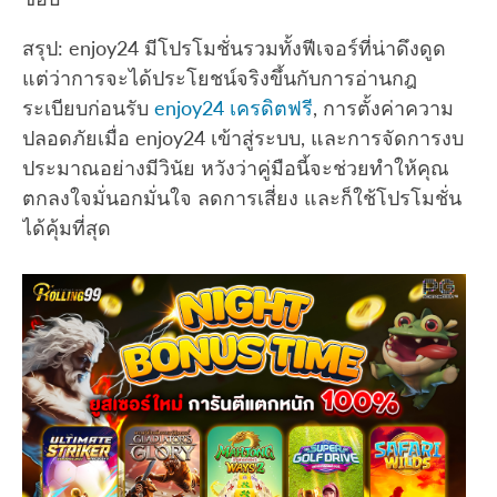
สรุป: enjoy24 มีโปรโมชั่นรวมทั้งฟีเจอร์ที่น่าดึงดูด
แต่ว่าการจะได้ประโยชน์จริงขึ้นกับการอ่านกฎ
ระเบียบก่อนรับ
enjoy24 เครดิตฟรี
, การตั้งค่าความ
ปลอดภัยเมื่อ enjoy24 เข้าสู่ระบบ, และการจัดการงบ
ประมาณอย่างมีวินัย หวังว่าคู่มือนี้จะช่วยทำให้คุณ
ตกลงใจมั่นอกมั่นใจ ลดการเสี่ยง และก็ใช้โปรโมชั่น
ได้คุ้มที่สุด