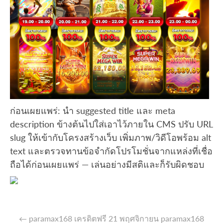
ก่อนเผยแพร่: นำ suggested title และ meta
description ข้างต้นไปใส่เอาไว้ภายใน CMS ปรับ URL
slug ให้เข้ากับโครงสร้างเว็บ เพิ่มภาพ/วิดีโอพร้อม alt
text และตรวจทานข้อจำกัดโปรโมชั่นจากแหล่งที่เชื่อ
ถือได้ก่อนเผยแพร่ — เล่นอย่างมีสติและก็รับผิดชอบ
←
paramax168 เครดิตฟรี 21 พฤศจิกายน paramax168