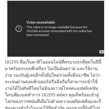
UG195 คือเว็บคาสิโนออนไลน์ที่ครบวงจรที่สุดในปีนี้
มาพร้อมระบบที่เสถียร ไม่เป็นอันตราย และใช้งาน
ง่าย รองรับผู้เล่นอีกทั้งมือใหม่รวมทั้งมืออาชีพ ไม่ว่า
จะเล่นผ่านคอมพิวเตอร์หรือมือถือก็สามารถเข้าใช้
งานได้ในทันทีโดยไม่ต้องดาวน์โหลดแอปพลิเคชัน
ใดๆเพียงแต่ทำการ UG195 สมัคร คุณก็พร้อมเข้าสู่
โลกของการพนันที่เต็มไปด้วยความเพลิดเพลินและก็
ช่องทางทำกำไรแบบไร้ขีดจำกัด นอกจากนี้ยังมีโปร