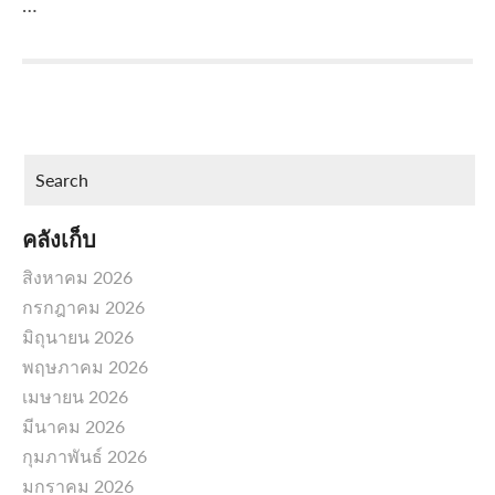
…
คลังเก็บ
สิงหาคม 2026
กรกฎาคม 2026
มิถุนายน 2026
พฤษภาคม 2026
เมษายน 2026
มีนาคม 2026
กุมภาพันธ์ 2026
มกราคม 2026