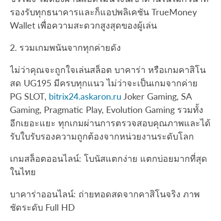
รองรับทุกธนาคารและก็แอปพลิเคชัน TrueMoney
Wallet เพื่อความสะดวกสูงสุดของผู้เล่น
2. รวมเกมพนันจากทุกค่ายดัง
ไม่ว่าคุณจะถูกใจเล่นสล็อต บาคาร่า หรือเกมคาสิโน
สด UG195 มีครบทุกแนว ไม่ว่าจะเป็นเกมจากค่าย
PG SLOT,
bitrix24.askaron.ru
Joker Gaming, SA
Gaming, Pragmatic Play, Evolution Gaming รวมทั้ง
อีกเยอะแยะ ทุกเกมผ่านการตรวจสอบคุณภาพและได้
รับใบรับรองความถูกต้องจากหน่วยงานระดับโลก
เกมสล็อตออนไลน์: โบนัสแตกง่าย แตกบ่อยมากที่สุด
ในไทย
บาคาร่าออนไลน์: ถ่ายทอดสดจากคาสิโนจริง ภาพ
ชัดระดับ Full HD