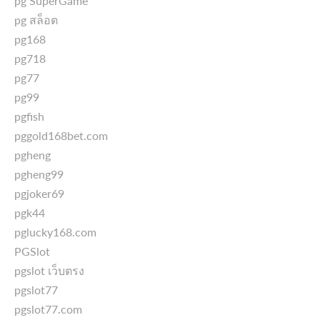
pg SuperGame
pg สล็อต
pg168
pg718
pg77
pg99
pgfish
pggold168bet.com
pgheng
pgheng99
pgjoker69
pgk44
pglucky168.com
PGSlot
pgslot เว็บตรง
pgslot77
pgslot77.com