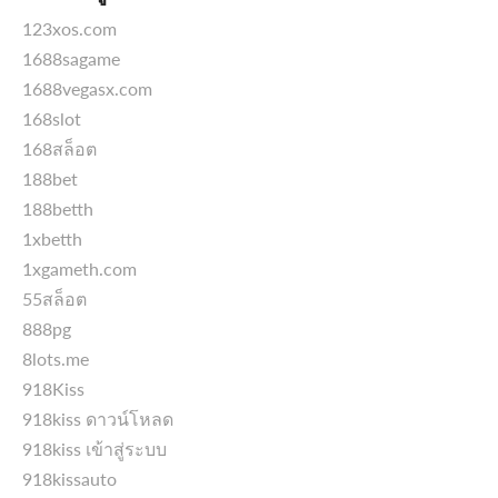
123xos.com
1688sagame
1688vegasx.com
168slot
168สล็อต
188bet
188betth
1xbetth
1xgameth.com
55สล็อต
888pg
8lots.me
918Kiss
918kiss ดาวน์โหลด
918kiss เข้าสู่ระบบ
918kissauto