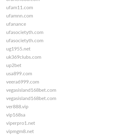
ufam11.com
ufamnn.com
ufanance
ufasocietyth.com
ufasocietyth.com
ug1955.net
uk369clubs.com
up2bet
usa899.com
veera6999.com
vegasisland168bet.com
vegasisland168bet.com
ver888.vip
vip168sa
viperpro1.net
vipmgm8.net