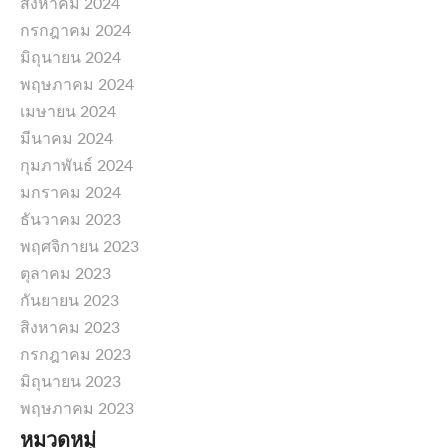
สิงหาคม 2024
กรกฎาคม 2024
มิถุนายน 2024
พฤษภาคม 2024
เมษายน 2024
มีนาคม 2024
กุมภาพันธ์ 2024
มกราคม 2024
ธันวาคม 2023
พฤศจิกายน 2023
ตุลาคม 2023
กันยายน 2023
สิงหาคม 2023
กรกฎาคม 2023
มิถุนายน 2023
พฤษภาคม 2023
หมวดหมู่