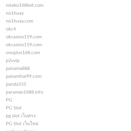
niseko168bet.com
no1huay
no1huay.com
okc4
okcasino159.com
okcasino159.com
onoplus168.com
p2vvip
panama888
pananthai99.com
panda555
paramax1688.info
PG
PG Slot
pg slot เว็บตรง
PG Slot เว็บใหม่