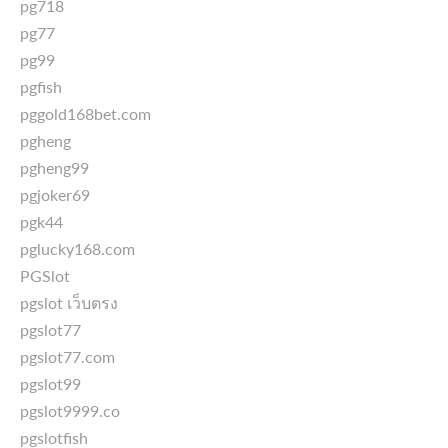
pg718
pg77
pg99
pgfish
pggold168bet.com
pgheng
pgheng99
pgjoker69
pgk44
pglucky168.com
PGSlot
pgslot เว็บตรง
pgslot77
pgslot77.com
pgslot99
pgslot9999.co
pgslotfish