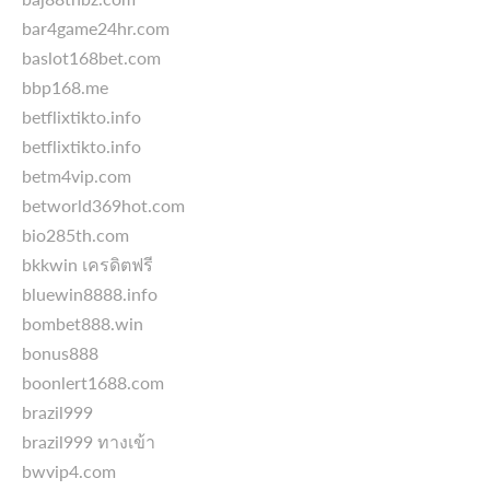
bar4game24hr.com
baslot168bet.com
bbp168.me
betflixtikto.info
betflixtikto.info
betm4vip.com
betworld369hot.com
bio285th.com
bkkwin เครดิตฟรี
bluewin8888.info
bombet888.win
bonus888
boonlert1688.com
brazil999
brazil999 ทางเข้า
bwvip4.com