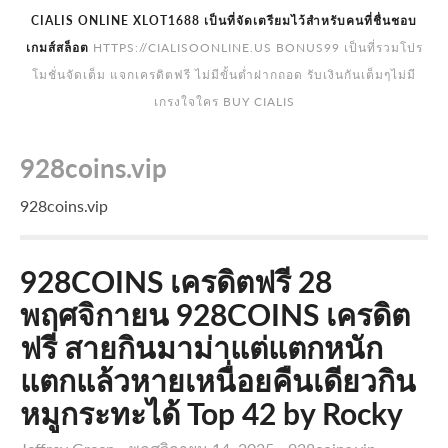
CIALIS ONLINE XLOT1688 เป็นที่จัดเตรียมไว้สำหรับคนที่ชื่นชอบ
เกมส์สล็อต
HTTPS://CIALISOONLINE.US BONUS99 เป็นที่รวมโปร
โมชั่นจัดเต็ม แจกเครดิตฟรี ไม่มีขั้นต่ำฝากถอด รับเงินกันเต็มๆไม่มี
เกรงใจใคร BUY CIALIS
928coins.vip
928coins.vip
928COINS เครดิตฟรี 28
พฤศจิกายน 928COINS เครดิต
ฟรี สายกินมาม่าแต่แตกหนัก
แตกแล้วหายเหนื่อยคืนเดียวกิน
หมูกระทะได้ Top 42 by Rocky