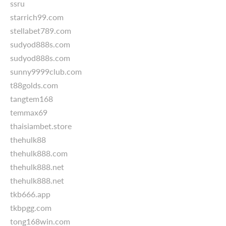
ssru
starrich99.com
stellabet789.com
sudyod888s.com
sudyod888s.com
sunny9999club.com
t88golds.com
tangtem168
temmax69
thaisiambet.store
thehulk88
thehulk888.com
thehulk888.net
thehulk888.net
tkb666.app
tkbpgg.com
tong168win.com