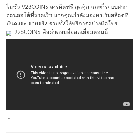
โมชั่น 928COINS เครดิตฟรี สุดคุ้ม และก็ระบบฝาก
ถอนออโต้ที่รวดเร็ว หากคุณกำลังมองหาเว็บสล็อตที่
มั่นคงจะ จ่ายจริง รวมทั้งให้บริการอย่างมือโปร
928COINS คือคำตอบที่ยอดเยี่ยมตอนนี้
…