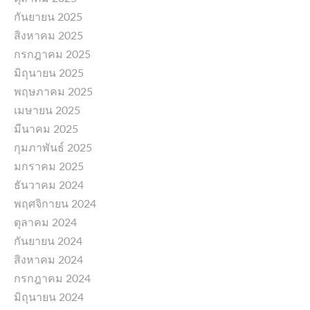
กันยายน 2025
สิงหาคม 2025
กรกฎาคม 2025
มิถุนายน 2025
พฤษภาคม 2025
เมษายน 2025
มีนาคม 2025
กุมภาพันธ์ 2025
มกราคม 2025
ธันวาคม 2024
พฤศจิกายน 2024
ตุลาคม 2024
กันยายน 2024
สิงหาคม 2024
กรกฎาคม 2024
มิถุนายน 2024