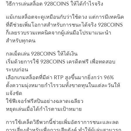
วิธีการเล่นสล็อต 928COINS ให้ได้กำไรจริง
แม้เกมสล็อตจะดูเหมือนกับว่าใช้ดวง แต่การมีเทคนิค
ที่ดีช่วยเพิ่มโอกาสสำหรับการชนะได้จริง 928COINS
ก็เลยรวบรวมเทคนิคจากผู้เล่นมือโปรมาแนะนำ
สำหรับทุกคน
กลเม็ดเล่น 928COINS ให้ได้เงิน
เริ่มด้วยการใช้ 928COINS เครดิตฟรี เพื่อทดสอบ
ระบบก่อน
เลือกเกมสล็อตที่มีค่า RTP สูงขึ้นมากยิ่งกว่า 96%
ตั้งความมุ่งหมายกำไรรวมทั้งขาดทุนในแต่ละวันให้
แจ้งชัด
ใช้ฟีเจอร์ฟรีสปินอย่างฉลาดเฉลียว
หยุดเล่นเมื่อได้กำไรตามเป้าหมาย
การใช้เคล็ดวิธีพวกนี้ช่วยเพิ่มอัตราการชนะและลด
การเสี่ยงสำหรับเพื่อการเสียตังค์ ทำให้ผู้เล่นสามารถ