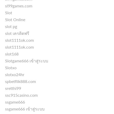
sl99games.com
Slot
Slot Online
slot pg
slot เครดิตฟรี
slot1111ok.com
slot1111ok.com
slot168
Slotgame666 เข้าสู่ระบบ
Slotxo
slotxo24hr
spbetflik888.com
sretthi99
ssc915casino.com
ssgame666
ssgame666 เข้าสู่ระบบ