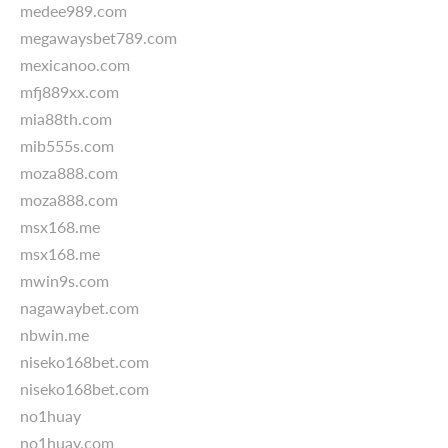
medee989.com
megawaysbet789.com
mexicanoo.com
mfj889xx.com
mia88th.com
mib555s.com
moza888.com
moza888.com
msx168.me
msx168.me
mwin9s.com
nagawaybet.com
nbwin.me
niseko168bet.com
niseko168bet.com
no1huay
no1huay.com