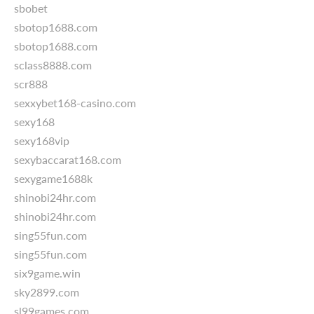
sbobet
sbotop1688.com
sbotop1688.com
sclass8888.com
scr888
sexxybet168-casino.com
sexy168
sexy168vip
sexybaccarat168.com
sexygame1688k
shinobi24hr.com
shinobi24hr.com
sing55fun.com
sing55fun.com
six9game.win
sky2899.com
sl99games.com