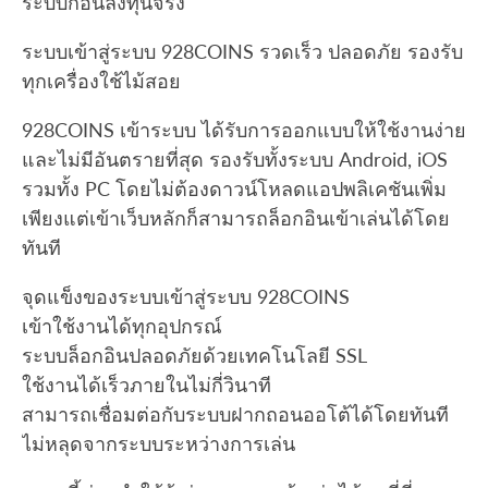
ระบบก่อนลงทุนจริง
ระบบเข้าสู่ระบบ 928COINS รวดเร็ว ปลอดภัย รองรับ
ทุกเครื่องใช้ไม้สอย
928COINS เข้าระบบ ได้รับการออกแบบให้ใช้งานง่าย
และไม่มีอันตรายที่สุด รองรับทั้งระบบ Android, iOS
รวมทั้ง PC โดยไม่ต้องดาวน์โหลดแอปพลิเคชันเพิ่ม
เพียงแต่เข้าเว็บหลักก็สามารถล็อกอินเข้าเล่นได้โดย
ทันที
จุดแข็งของระบบเข้าสู่ระบบ 928COINS
เข้าใช้งานได้ทุกอุปกรณ์
ระบบล็อกอินปลอดภัยด้วยเทคโนโลยี SSL
ใช้งานได้เร็วภายในไม่กี่วินาที
สามารถเชื่อมต่อกับระบบฝากถอนออโต้ได้โดยทันที
ไม่หลุดจากระบบระหว่างการเล่น