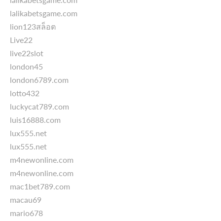
lalikabetsgame.com
lion123สล็อต
Live22
live22slot
london45
london6789.com
lotto432
luckycat789.com
luis16888.com
lux555.net
lux555.net
m4newonline.com
m4newonline.com
mac1bet789.com
macau69
mario678