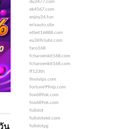
du2477.com
ek4567.com
enjoy24.fun
erisauto.site
etbet16888.com
eu369clubs.com
faro168
fcharoenkit168.com
fcharoenkit168.com
ff123th
finnivips.com
fortune99vip.com
fox689ok.com
fox689ok.com
fullslot
fullsloteiei.com
วัน
fullslotpg