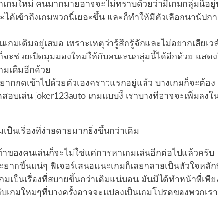
แนะนำเกมใหม่ คนมากมายอาจจะไม่ทราบด้วยว่ามีเกมกลุ่มนี้อยู
จะได้เข้าถึงเกมพวกนี้เยอะขึ้น และก็ทำให้มีตัวเลือกนานัปกา
เกมเดิมอยู่เสมอ เพราะเหตุว่ารู้สึกรู้จักและไม่อยากเสียเวล
ะช่วยเปิดมุมมองใหม่ให้กับคนเล่นกลุ่มนี้ได้อีกด้วย แสดง
กมเดิมอีกด้วย
าอยากกดเข้าไปด้วยตัวเองคราวแรกอยู่แล้ว บางเกมก็จะต้อง
อบเล่น joker123auto เกมแบบงี้ เราบางทีอาจจะเพิ่มลงใน
นเรื่องที่ง่ายดายมากยิ่งขึ้นกว่าเดิม
ท้าของคนเล่นก็จะไม่ใช่แค่การหาเกมเล่นอีกต่อไปแล้วครับ
ะยากขึ้นแน่ๆ ฟีเจอร์เสนอแนะเกมก็เลยกลายเป็นหัวใจหลักท
เป็นเรื่องที่สบายขึ้นกว่าเดิมแน่นอน มันมิได้ทำหน้าที่เพีย
เข้ากับเกมใหม่ๆที่บางครั้งอาจจะแปลงเป็นเกมโปรดของพวกเร