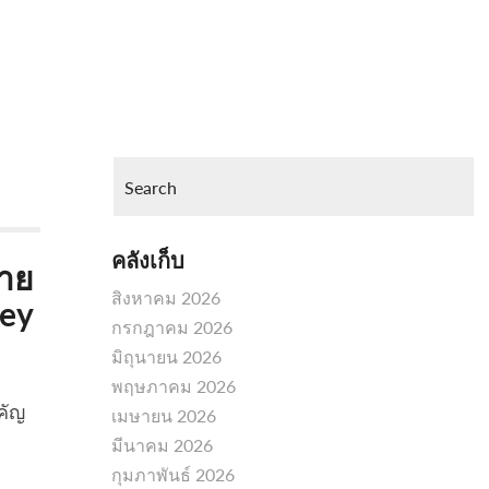
คลังเก็บ
่าย
สิงหาคม 2026
uey
กรกฎาคม 2026
มิถุนายน 2026
พฤษภาคม 2026
คัญ
เมษายน 2026
มีนาคม 2026
กุมภาพันธ์ 2026