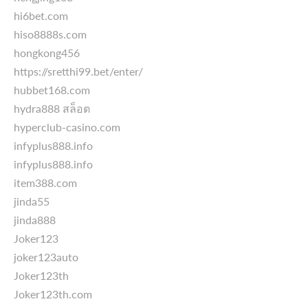
hi6bet.com
hiso8888s.com
hongkong456
https://sretthi99.bet/enter/
hubbet168.com
hydra888 สล็อต
hyperclub-casino.com
infyplus888.info
infyplus888.info
item388.com
jinda55
jinda888
Joker123
joker123auto
Joker123th
Joker123th.com