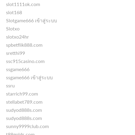
slot1111ok.com
slot168
Slotgame666 เข้าสู่ระบบ
Slotxo
slotxo24hr
spbetflik888.com
sretthi99
ssc915casino.com
ssgame666
ssgame666 เข้าสู่ระบบ
ssru
starrich99.com
stellabet789.com
sudyod888s.com
sudyod888s.com
sunny9999club.com
t88golds.com