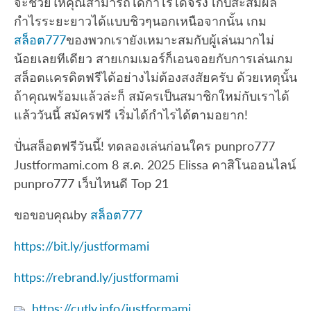
จะช่วยให้คุณสามารถได้กำไรได้จริง เก็บสะสมผล
กำไรระยะยาวได้แบบชิวๆนอกเหนือจากนั้น เกม
สล็อต777
ของพวกเรายังเหมาะสมกับผู้เล่นมากไม่
น้อยเลยทีเดียว สายเกมเมอร์ก็เอนจอยกับการเล่นเกม
สล็อตเเครดิตฟรีได้อย่างไม่ต้องสงสัยครับ ด้วยเหตุนั้น
ถ้าคุณพร้อมแล้วล่ะก็ สมัครเป็นสมาชิกใหม่กับเราได้
แล้ววันนี้ สมัครฟรี เริ่มได้กำไรได้ตามอยาก!
ปั่นสล็อตฟรีวันนี้! ทดลองเล่นก่อนใคร punpro777
Justformami.com 8 ส.ค. 2025 Elissa คาสิโนออนไลน์
punpro777 เว็บไหนดี Top 21
ขอขอบคุณby
สล็อต777
https://bit.ly/justformami
https://rebrand.ly/justformami
https://cutly.info/justformami