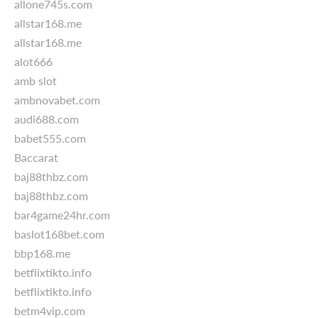
allone745s.com
allstar168.me
allstar168.me
alot666
amb slot
ambnovabet.com
audi688.com
babet555.com
Baccarat
baj88thbz.com
baj88thbz.com
bar4game24hr.com
baslot168bet.com
bbp168.me
betflixtikto.info
betflixtikto.info
betm4vip.com