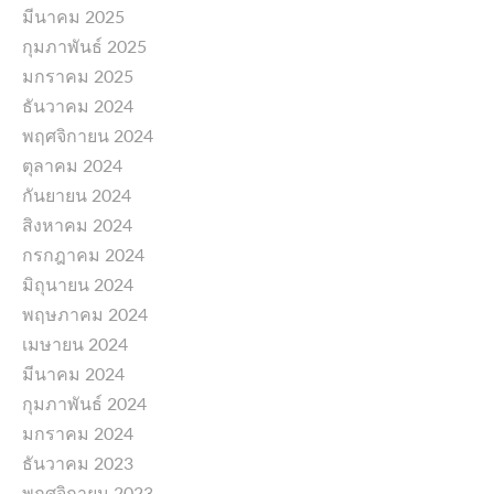
มีนาคม 2025
กุมภาพันธ์ 2025
มกราคม 2025
ธันวาคม 2024
พฤศจิกายน 2024
ตุลาคม 2024
กันยายน 2024
สิงหาคม 2024
กรกฎาคม 2024
มิถุนายน 2024
พฤษภาคม 2024
เมษายน 2024
มีนาคม 2024
กุมภาพันธ์ 2024
มกราคม 2024
ธันวาคม 2023
พฤศจิกายน 2023