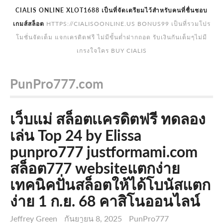
CIALIS ONLINE XLOT1688 เป็นที่จัดเตรียมไว้สำหรับคนที่ชื่นชอบ
เกมส์สล็อต
HTTPS://CIALISOONLINE.US BONUS99 เป็นที่รวมโปร
โมชั่นจัดเต็ม แจกเครดิตฟรี ไม่มีขั้นต่ำฝากถอด รับเงินกันเต็มๆไม่มี
เกรงใจใคร BUY CIALIS
PunPro777.com
เว็บแม่ สล็อตเเครดิตฟรี ทดลอง
เล่น Top 24 by Elissa
punpro777 justformami.com
สล็อต777 websiteแตกง่าย
เทคนิคปั่นสล็อตให้ได้โบนัสแตก
ง่าย 1 ก.ย. 68 คาสิโนออนไลน์
Jeffrey Green
กันยายน 8, 2025
PunPro777