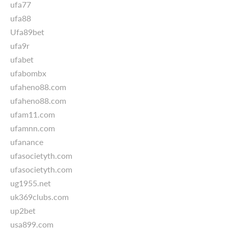
ufa77
ufa88
Ufa89bet
ufa9r
ufabet
ufabombx
ufaheno88.com
ufaheno88.com
ufam11.com
ufamnn.com
ufanance
ufasocietyth.com
ufasocietyth.com
ug1955.net
uk369clubs.com
up2bet
usa899.com