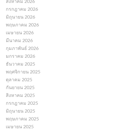
สิงหาคม 2026
กรกฎาคม 2026
มิถุนายน 2026
พฤษภาคม 2026
เมษายน 2026
มีนาคม 2026
กุมภาพันธ์ 2026
มกราคม 2026
ธันวาคม 2025
พฤศจิกายน 2025
ตุลาคม 2025
กันยายน 2025
สิงหาคม 2025
กรกฎาคม 2025
มิถุนายน 2025
พฤษภาคม 2025
เมษายน 2025