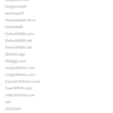
tangtem168
temmax69
thaisiambet.store
thehulk88
thehulk888.com
thehulk888.net
thehulk888.net
tkb666.app
tkbpgg.com
tong168win.com
tong168win.com
topstar359win.com
tree78999.com
udee365day.com
ufa
ufa11bet