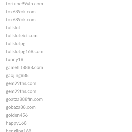
fortune99vip.com
fox689ok.com
fox689ok.com
fullslot
fullsloteiei.com
fullslotpg
fullslotpg168.com
funny18
gamehit8888.com
gaojing888
gem99ths.com
gem99ths.com
goatza888fin.com
gobaza88.com
golden456
happy168
hengjing168