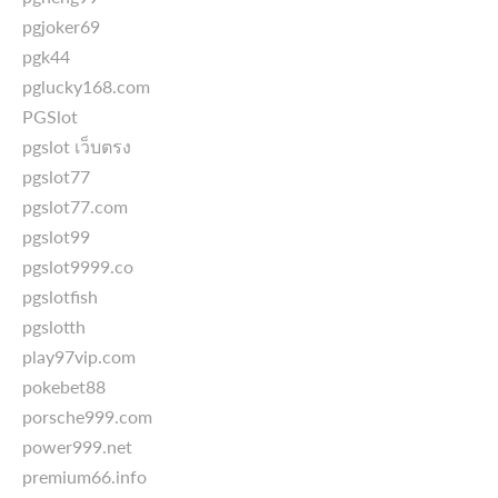
pgjoker69
pgk44
pglucky168.com
PGSlot
pgslot เว็บตรง
pgslot77
pgslot77.com
pgslot99
pgslot9999.co
pgslotfish
pgslotth
play97vip.com
pokebet88
porsche999.com
power999.net
premium66.info