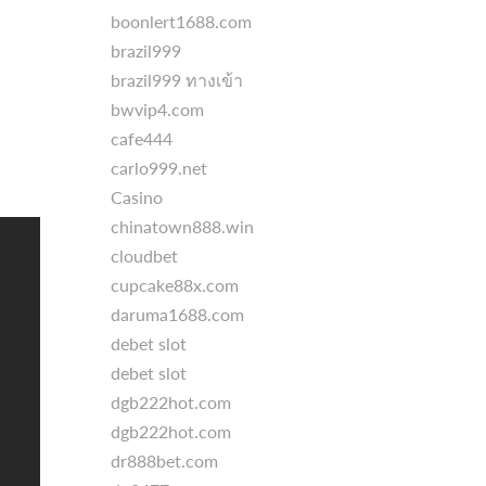
boonlert1688.com
brazil999
brazil999 ทางเข้า
bwvip4.com
cafe444
carlo999.net
Casino
chinatown888.win
cloudbet
cupcake88x.com
daruma1688.com
debet slot
debet slot
dgb222hot.com
dgb222hot.com
dr888bet.com