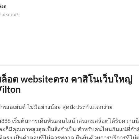
ล็อต
เครดิตฟรี
สล็อต websiteตรง คาสิโนเว็บใหญ่
ilton
ผ่านเอเย่นต์ ไม่มีอย่างน้อย สุดปังประกันแตกง่าย
ัส888 เริ่มต้นการเดิมพันออนไลน์ เล่นเกมสล็อตได้รับความน
และก็มีคุณภาพสูงสุดเป็นสิ่งจำเป็น สำหรับคนไหนกันแน่ที่กำล
ต์ตรง เป็นคำตอบที่ไม่ควรพลาด ยืนยันด้วยการบริการที่ไม่ผ