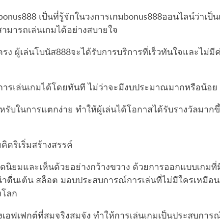
onus888 เป็นที่รู้จักในวงการเกมbonus888ออนไลน์ว่าเป็นเว
่นสามารถเล่นเกมได้อย่างสบายใจ
ตรง ผู้เล่นโบนัส888จะได้รับการบริการที่เร็วทันใจและไม่มีค
่มการเล่นเกมได้โดยทันที ไม่ว่าจะมีงบประมาณมากหรือน้อย
หรับในการแตกง่าย ทำให้ผู้เล่นได้โอกาสได้รับรางวัลมากขึ
คิดริเริ่มสร้างสรรค์
ยอดนิยมและเห็นด้วยอย่างกว้างขวาง ด้วยการออกแบบเกมที่ม
น่าตื่นเต้น สล็อต มอบประสบการณ์การเล่นที่ไม่มีใครเหมือ
้งโลก
งเอฟเฟกต์ที่สมจริงสมจัง ทำให้การเล่นเกมเป็นประสบการณ์ท