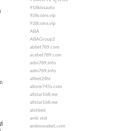
918kissauto
บ
928coins.vip
928coins.vip
ABA
ABAGroup2
abbet789.com
acebet789.com
adm789.info
adm789.info
allbet24hr
รถ
allone745s.com
allstar168.me
allstar168.me
alot666
amb slot
ี่
ambnovabet.com