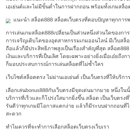
เอเย่นต์และไม่มีขั้นต่ำในการฝากถอน พร้อมทั้งเกมสล็อ
แนะนำ สล็อต888 สล็อตเว็บตรงที่ตอบปัญหาทุกการพ
การเล่นเกมสล็อต888เปลี่ยนเป็นส่วนหนึ่งส่วนใดของการ
การเจริญเติบโตของอุตสาหกรรมเกมออนไลน์ มีเว็บสล็อตใ
ถือแล้วก็มีประสิทธิภาพสูงเป็นเรื่องสำคัญที่สุด สล็อต888 
เงินและบริการที่เป็นเลิศ โดยเฉพาะอย่างยิ่งเมื่อเอ๋ยถ
ก็มอบประสบการณ์การเล่นสล็อตที่ไม่ซ้ำใคร
เว็บไซต์สล็อตตรง ไม่ผ่านเอเย่นต์ เป็นเว็บตรงที่ให้บร
เลือกเล่นbonus888กับเว็บตรงมีจุดเด่นมากมาย หนึ่งในนั้
บริการที่เร็วและก็โปร่งใสมากยิ่งขึ้น สล็อต เป็นเว็บตร
รันตีว่าทุกเกมมีโอกาสแตกง่าย แล้วก็มีระบบฝากถอนที่ไ
สะดวก
ทำไมควรที่จะทำการเลือกสล็อตเว็บตรงเว็บเรา