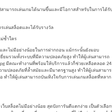
888สามารถเล่นเกมได้นานขึ้นและมีโอกาสสำหรับในการได้รั
รเล่นสล็อตและได้รับรางวัล
ไม่ซ้ำใคร
่ายและไม่มีอย่างน้อยในการฝากถอน แม้กระนั้นยังมอบ
ยี่ยมรวมทั้งระบบที่มีความปลอดภัยสูง ทำให้ผู้เล่นสามารถ
8pg มีคณะทำงานที่พร้อมให้บริการแล้วก็ช่วยเหลือตลอด 24
ความปลอดภัยที่ล้ำสมัยและมีมาตรฐานสูง ทำให้ผู้เล่นสามา
อ ทำให้ผู้เล่นสามารถบันเทิงใจกับการเล่นเกมสล็อตที่หลาก
 เว็บสล็อตไม่มีอย่างน้อย สุดปังการันตีแตกง่าย เป็นตัวเลือกท