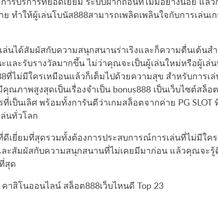
การบริการที่ยอดเยี่ยม ระบบฝากถอนที่ไม่มีอย่างน้อย แล้ว
ย ทำให้ผู้เล่นโบนัส888สามารถเพลิดเพลินใจกับการเล่นเ
้เล่นได้สัมผัสกับความสนุกสนานร่าเริงและก็ความตื่นเต้นสำ
รับรางวัลมากขึ้น ไม่ว่าคุณจะเป็นผู้เล่นใหม่หรือผู้เล่นที
่ไม่มีใครเหมือนแล้วก็เต็มไปด้วยความสุข สำหรับการเล
ีคุณภาพสูงสุดเป็นเรื่องจำเป็น bonus888 เป็นเว็บไซต์สล็อ
รที่เป็นเลิศ พร้อมทั้งการันตีว่าเกมสล็อตจากค่าย PG SLOT ที
เล่นทั่วโลก
ดีเยี่ยมที่สุดรวมทั้งต้องการประสบการณ์การเล่นที่ไม่มีใคร
ะสัมผัสกับความสนุกสนานที่ไม่เคยมีมาก่อน แล้วคุณจะรู้ด
ี่สุด
on คาสิโนออนไลน์ สล็อต888เว็บไหนดี Top 23