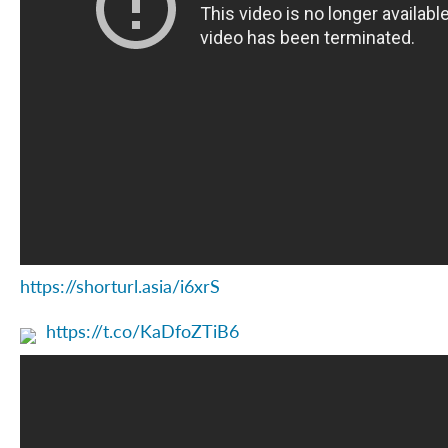
https://shorturl.asia/i6xrS
https://t.co/KaDfoZTiB6