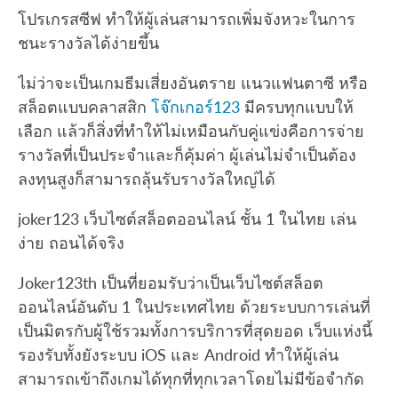
โปรเกรสซีฟ ทำให้ผู้เล่นสามารถเพิ่มจังหวะในการ
ชนะรางวัลได้ง่ายขึ้น
ไม่ว่าจะเป็นเกมธีมเสี่ยงอันตราย แนวแฟนตาซี หรือ
สล็อตแบบคลาสสิก
โจ๊กเกอร์123
มีครบทุกแบบให้
เลือก แล้วก็สิ่งที่ทำให้ไม่เหมือนกับคู่แข่งคือการจ่าย
รางวัลที่เป็นประจำและก็คุ้มค่า ผู้เล่นไม่จำเป็นต้อง
ลงทุนสูงก็สามารถลุ้นรับรางวัลใหญ่ได้
joker123 เว็บไซต์สล็อตออนไลน์ ชั้น 1 ในไทย เล่น
ง่าย ถอนได้จริง
Joker123th เป็นที่ยอมรับว่าเป็นเว็บไซต์สล็อต
ออนไลน์อันดับ 1 ในประเทศไทย ด้วยระบบการเล่นที่
เป็นมิตรกับผู้ใช้รวมทั้งการบริการที่สุดยอด เว็บแห่งนี้
รองรับทั้งยังระบบ iOS และ Android ทำให้ผู้เล่น
สามารถเข้าถึงเกมได้ทุกที่ทุกเวลาโดยไม่มีข้อจำกัด