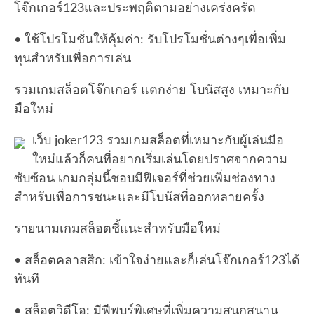
โจ๊กเกอร์123และประพฤติตามอย่างเคร่งครัด
• ใช้โปรโมชั่นให้คุ้มค่า: รับโปรโมชั่นต่างๆเพื่อเพิ่ม
ทุนสำหรับเพื่อการเล่น
รวมเกมสล็อตโจ๊กเกอร์ แตกง่าย โบนัสสูง เหมาะกับ
มือใหม่
เว็บ joker123 รวมเกมสล็อตที่เหมาะกับผู้เล่นมือ
ใหม่แล้วก็คนที่อยากเริ่มเล่นโดยปราศจากความ
ซับซ้อน เกมกลุ่มนี้ชอบมีฟีเจอร์ที่ช่วยเพิ่มช่องทาง
สำหรับเพื่อการชนะและมีโบนัสที่ออกหลายครั้ง
รายนามเกมสล็อตชี้แนะสำหรับมือใหม่
• สล็อตคลาสสิก: เข้าใจง่ายและก็เล่นโจ๊กเกอร์123ได้
ทันที
• สล็อตวิดีโอ: มีฟีพบร์พิเศษที่เพิ่มความสนุกสนาน