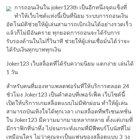
การถอนเงินใน joker123th เป็นอีกหนึ่งจุดแข็งที่
ทำให้เว็บไซต์แห่งนี้เป็นที่นิยม ระบบการถอนเงิน
อัตโนมัติช่วยให้ผู้เล่นสามารถเบิกเงินได้อย่างรวดเร็ว
แล้วก็ไม่มีอันตราย ทุกยอดการถอนจะได้รับการ
รับรองด้านในไม่กี่วินาที ช่วยให้ผู้เล่นเชื่อมั่นได้ว่าจะ
ได้รับเงินทุกบาททุกเงิน
Joker123 เว็บสล็อตที่ได้รับความนิยม แตกง่าย เล่นได้
1 วัน
สำหรับคนที่มองหาแพลตฟอร์มที่ให้บริการตลอด 24
ชั่วโมง Joker123 เป็นคำตอบที่เพอร์เฟ็ค เว็บไซต์นี้
เปิดให้บริการเกมสล็อตแบบไม่มีพักผ่อน ทำให้ผู้เล่น
สามารถบันเทิงใจได้ทุกเวลา เกมสล็อตที่พรีเซนเทชั่น
ใน Joker123 มีความมากมายหลากหลาย ตั้งแต่เกมที่
มีกราฟิกที่น่าทึ่ง ไปจนกระทั่งเกมที่มีฟีพบร์โบนัสที่ไม่
เหมือนใคร ไม่ว่าคุณจะเป็นแฟนของสล็อตแบบ 3 วง