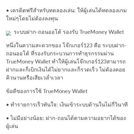
• เครดิตฟรีสำหรับทดลองเล่น: ให้ผู้เล่นได้ทดลองเกม
ใหม่ๆโดยไม่ต้องลงทุน
ระบบฝาก-ถอนออโต้ รองรับ TrueMoney Wallet
หนึ่งในความสะดวกของ โจ๊กเกอร์123 คือ ระบบฝาก-
ถอนออโต้ ที่รองรับกระบวนการทำธุรกรรมผ่าน
TrueMoney Wallet ทำให้ผู้เล่นโจ๊กเกอร์123สามารถ
ฝากและก็เบิกเงินได้ไม่ยากและก็รวดเร็ว ไม่ต้องคอย
คิวนานหรือเสียเวล่ำเวลา
ข้อดีของการใช้ TrueMoney Wallet
• ทำรายการเร็วทันใจ: เงินเข้าระบบด้านในไม่กี่วินาที
• ไม่มีอย่างน้อย: ฝาก-ถอนได้ตามความอยากได้ของ
ผู้เล่น