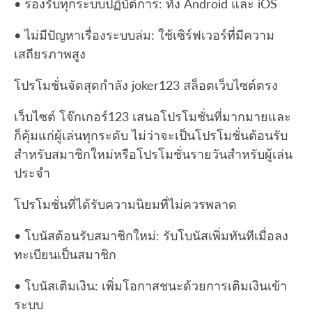
• รองรับทุกระบบปฏิบัติการ: ทั้ง Android และ iOS
• ไม่มีปัญหาเรื่องระบบล่ม: ใช้เซิร์ฟเวอร์ที่มีความ
เสถียรภาพสูง
โปรโมชั่นจัดสุดกำลัง joker123 สล็อตเว็บไซต์ตรง
เว็บไซต์ โจ๊กเกอร์123 เสนอโปรโมชั่นที่มากมายและ
ก็คุ้มแก่ผู้เล่นทุกระดับ ไม่ว่าจะเป็นโปรโมชั่นต้อนรับ
สำหรับสมาชิกใหม่หรือโปรโมชั่นรายวันสำหรับผู้เล่น
ประจำ
โปรโมชั่นที่ได้รับความนิยมที่ไม่ควรพลาด
• โบนัสต้อนรับสมาชิกใหม่: รับโบนัสเพิ่มทันทีเมื่อลง
ทะเบียนเป็นสมาชิก
• โบนัสเติมเงิน: เพิ่มโอกาสชนะด้วยการเติมเงินเข้า
ระบบ