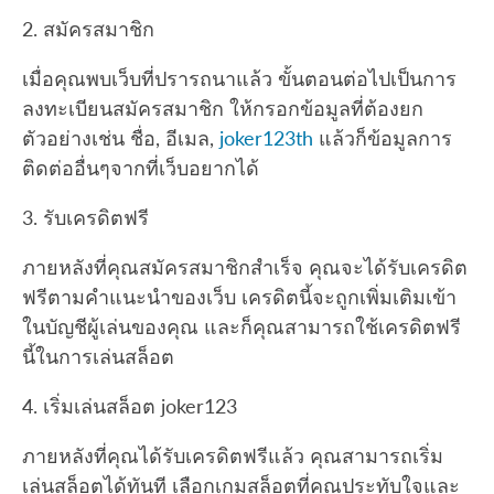
2. สมัครสมาชิก
เมื่อคุณพบเว็บที่ปรารถนาแล้ว ขั้นตอนต่อไปเป็นการ
ลงทะเบียนสมัครสมาชิก ให้กรอกข้อมูลที่ต้องยก
ตัวอย่างเช่น ชื่อ, อีเมล,
joker123th
แล้วก็ข้อมูลการ
ติดต่ออื่นๆจากที่เว็บอยากได้
3. รับเครดิตฟรี
ภายหลังที่คุณสมัครสมาชิกสำเร็จ คุณจะได้รับเครดิต
ฟรีตามคำแนะนำของเว็บ เครดิตนี้จะถูกเพิ่มเติมเข้า
ในบัญชีผู้เล่นของคุณ และก็คุณสามารถใช้เครดิตฟรี
นี้ในการเล่นสล็อต
4. เริ่มเล่นสล็อต joker123
ภายหลังที่คุณได้รับเครดิตฟรีแล้ว คุณสามารถเริ่ม
เล่นสล็อตได้ทันที เลือกเกมสล็อตที่คุณประทับใจและ