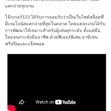
แตกง่ายทุกเกม
โจ๊กเกอร์123 ได้รับการยอมรับว่าเป็นเว็บไซต์สล็อตที่
มีเกมโบนัสแตกง่ายที่สุดในตลาด โดยแต่ละเกมได้รับ
การพัฒนาให้เหมาะสำหรับผู้เล่นทุกระดับ ตั้งแต่มือ
ใหม่จนกระทั่งมืออาชีพ ด้วยฟีเจอร์พิเศษ อาทิเช่น
ฟรีสปินและแจ็คพอต