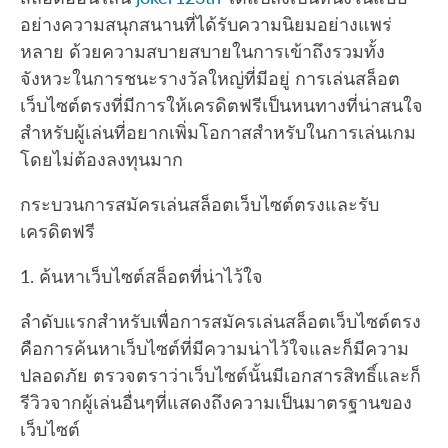
อย่างความสนุกสนานที่ได้รับความนิยมอย่างแพร่
หลาย ด้วยความสบายสบายในการเข้าถึงรวมทั้ง
จังหวะในการชนะรางวัลใหญ่ที่มีอยู่ การเล่นสล็อต
เว็บไซต์ตรงที่มีการให้เครดิตฟรีเป็นหนทางที่น่าสนใจ
สำหรับผู้เล่นที่อยากเพิ่มโอกาสสำหรับในการเล่นเกม
โดยไม่ต้องลงทุนมาก
กระบวนการสมัครเล่นสล็อตเว็บไซต์ตรงและรับ
เครดิตฟรี
1. ค้นหาเว็บไซต์สล็อตที่น่าไว้ใจ
ลำดับแรกสำหรับเพื่อการสมัครเล่นสล็อตเว็บไซต์ตรง
คือการค้นหาเว็บไซต์ที่มีความน่าไว้ใจและก็มีความ
ปลอดภัย ตรวจตราว่าเว็บไซต์นั้นมีเอกสารสิทธิ์และก็
รีวิวจากผู้เล่นอื่นๆที่แสดงถึงความเป็นมาตรฐานของ
เว็บไซต์