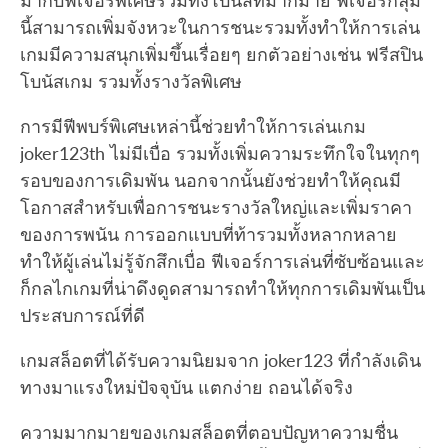
นี้สามารถเพิ่มจังหวะในการชนะรวมทั้งทำให้การเล่น
เกมมีความสนุกเพิ่มขึ้นเรื่อยๆ ยกตัวอย่างเช่น ฟรีสปิน
โบนัสเกม รวมทั้งรางวัลพิเศษ
การมีฟีพบร์พิเศษเหล่านี้ช่วยทำให้การเล่นเกม
joker123th ไม่มีเบื่อ รวมทั้งเพิ่มความระทึกใจในทุกๆ
รอบของการเดิมพัน นอกจากนั้นยังช่วยทำให้คุณมี
โอกาสสำหรับเพื่อการชนะรางวัลใหญ่และเพิ่มราคา
ของการพนัน การออกแบบที่ท้ารวมทั้งหลากหลาย
ทำให้ผู้เล่นไม่รู้จักสึกเบื่อ ฟีเจอร์การเล่นที่ซับซ้อนและ
ก็กลไกเกมที่น่าดึงดูดสามารถทำให้ทุกการเดิมพันเป็น
ประสบการณ์ที่ดี
เกมสล็อตที่ได้รับความนิยมจาก joker123 ที่กำลังเดิน
ทางมาแรงใหม่ปัจจุบัน แตกง่าย ถอนได้จริง
ความมากมายของเกมสล็อตที่ตอบปัญหาความชื่น