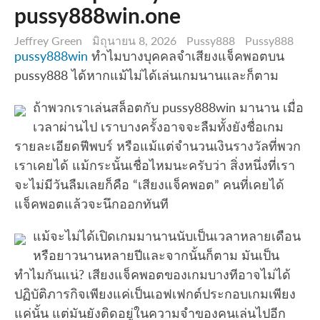
pussy888win.one
Jeffrey Green
มิถุนายน 8, 2026
Pussy888
Pussy888
pussy888win
ทำไมบางบุคคลจำเสียงแจ็คพอตบน
pussy888 ได้หากแม้ไม่ได้เล่นเกมนานและก็ตาม
ถ้าพวกเราเล่นสล็อตกับ pussy888win มานาน เมื่อ
เวลาผ่านไป เราบางครั้งอาจจะลืมทั้งยังชื่อเกม
รายละเอียดฟีพบร์ หรือแม้แต่จำนวนเงินรางวัลที่พวก
เราเคยได้ แม้กระนั้นเชื่อไหมนะครับว่า สิ่งหนึ่งที่เรา
จะไม่มีวันลืมเลยก็คือ “เสียงแจ็คพอต” คนที่เคยได้
แจ็คพอตแล้วจะนึกออกทันที
แม้จะไม่ได้เปิดเกมมานานนับเป็นเวลาหลายเดือน
หรือยาวนานหลายปีและจากนั้นก็ตาม มันเป็น
ทำไมกันแน่? เสียงแจ็คพอตของเกมบางทีอาจไม่ได้
ปฏิบัติภารกิจเพียงแค่เป็นเอฟเฟกต์ประกอบเกมเพียง
แค่นั้น แต่มันยังติดอยู่ในความจำของคนเล่นไปอีก