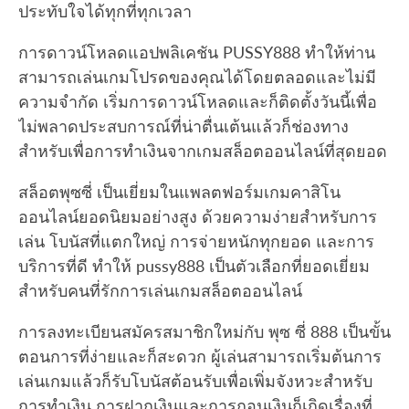
ประทับใจได้ทุกที่ทุกเวลา
การดาวน์โหลดแอปพลิเคชัน PUSSY888 ทำให้ท่าน
สามารถเล่นเกมโปรดของคุณได้โดยตลอดและไม่มี
ความจำกัด เริ่มการดาวน์โหลดและก็ติดตั้งวันนี้เพื่อ
ไม่พลาดประสบการณ์ที่น่าตื่นเต้นแล้วก็ช่องทาง
สำหรับเพื่อการทำเงินจากเกมสล็อตออนไลน์ที่สุดยอด
สล็อตพุซซี่ เป็นเยี่ยมในแพลตฟอร์มเกมคาสิโน
ออนไลน์ยอดนิยมอย่างสูง ด้วยความง่ายสำหรับการ
เล่น โบนัสที่แตกใหญ่ การจ่ายหนักทุกยอด และการ
บริการที่ดี ทำให้ pussy888 เป็นตัวเลือกที่ยอดเยี่ยม
สำหรับคนที่รักการเล่นเกมสล็อตออนไลน์
การลงทะเบียนสมัครสมาชิกใหม่กับ พุซ ซี่ 888 เป็นขั้น
ตอนการที่ง่ายและก็สะดวก ผู้เล่นสามารถเริ่มต้นการ
เล่นเกมแล้วก็รับโบนัสต้อนรับเพื่อเพิ่มจังหวะสำหรับ
การทำเงิน การฝากเงินและการถอนเงินก็เกิดเรื่องที่