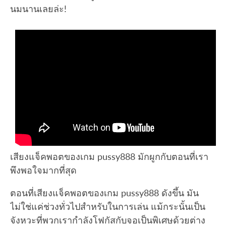
นมนานเลยล่ะ!
เสียงแจ็คพอตของเกม pussy888 มักผูกกับตอนที่เรา
พึงพอใจมากที่สุด
ตอนที่เสียงแจ็คพอตของเกม pussy888 ดังขึ้น มัน
ไม่ใช่แค่ช่วงทั่วไปสำหรับในการเล่น แม้กระนั้นเป็น
จังหวะที่พวกเรากำลังโฟกัสกับจอเป็นพิเศษด้วยต่าง