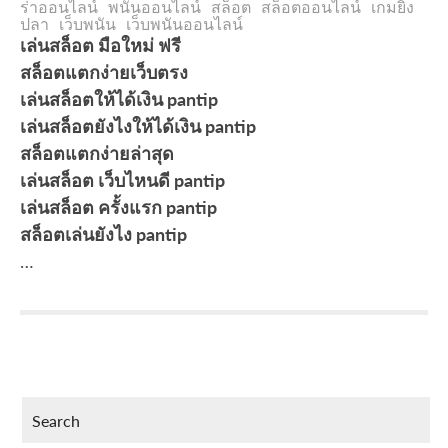
ร่าออนไลน์
พนันออนไลน์
สล็อต
สล็อตออนไลน์
เกมยิง
ปลา
เว็บพนัน
เว็บพนันออนไลน์
เล่นสล็อต มือใหม่ ฟรี
สล็อตแตกง่ายเว็บตรง
เล่นสล็อตให้ได้เงิน pantip
เล่นสล็อตยังไงให้ได้เงิน pantip
สล็อตแตกง่ายล่าสุด
เล่นสล็อต เว็บไหนดี pantip
เล่นสล็อต ครั้งแรก pantip
สล็อตเล่นยังไง pantip
…