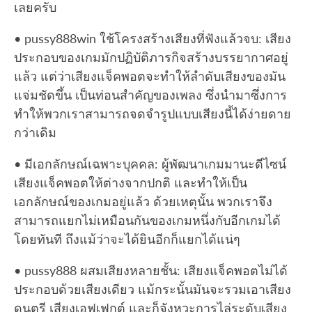
เลยครับ
• pussy888win ใช้โครงสร้างเสียงที่ฟังแล้วจบ: เสียง
ประกอบของเกมมักปฏิบัติภารกิจสร้างบรรยากาศอยู่
แล้ว แต่ว่าเสียงแจ็คพอตจะทำให้ลำดับเสียงของมัน
แจ่มชัดขึ้น เป็นท่อนสำคัญของเพลง ซึ่งนำมาซึ่งการ
ทำให้พวกเราสามารถจดจำรูปแบบเสียงนี้ได้ง่ายดาย
กว่าเดิม
• มีเอกลักษณ์เฉพาะบุคคล: ผู้พัฒนาเกมมานะดีไซน์
เสียงแจ็คพอตให้ต่างจากปกติ และทำให้เป็น
เอกลักษณ์ของเกมอยู่แล้ว ด้วยเหตุนั้น พวกเราจึง
สามารถแยกไม่เหมือนกันของเกมหนึ่งกับอีกเกมได้
โดยทันที ถึงแม้ว่าจะได้ยินอีกก็แยกได้แน่ๆ
• pussy888 ผสมเสียงหลายชั้น: เสียงแจ็คพอตไม่ได้
ประกอบด้วยเสียงเดียว แม้กระนั้นมันจะรวมเอาเสียง
ดนตรี เสียงเอฟเฟกต์ และก็จังหวะการไล่ระดับเสียง