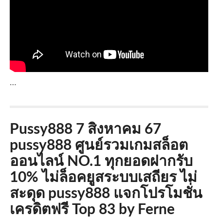
…
Pussy888 7 สิงหาคม 67
pussy888 ศูนย์รวมเกมสล็อต
ออนไลน์ NO.1 ทุกยอดฝากรับ
10% ไม่ล็อคยูสระบบเสถียร ไม่
สะดุด pussy888 แจกโปรโมชั่น
เครดิตฟรี Top 83 by Ferne