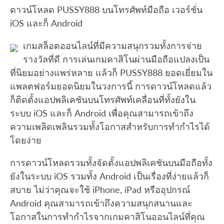
ดาวน์โหลด PUSSY888 บนโทรศัพท์มือถือ เวอร์ชั่น
iOS และก็ Android
เกมสล็อตออนไลน์ที่มีความสนุกรวมทั้งการจ่าย
รางวัลที่ดี การเล่นเกมคาสิโนผ่านมือถือแปลงเป็น
ที่นิยมอย่างแพร่หลาย แล้วก็ PUSSY888 ยอดเยี่ยมใน
แพลตฟอร์มยอดนิยมในวงการนี้ การดาวน์โหลดแล้ว
ก็ติดตั้งแอปพลิเคชันบนโทรศัพท์เคลื่อนที่ทั้งยังใน
ระบบ iOS และก็ Android เพื่อคุณสามารถเข้าถึง
ความเพลิดเพลินรวมทั้งโอกาสสำหรับการทำกำไรได้
โดยง่าย
การดาวน์โหลดรวมทั้งจัดตั้งแอปพลิเคชันบนมือถือทั้ง
ยังในระบบ iOS รวมทั้ง Android เป็นเรื่องที่ง่ายแล้วก็
สบาย ไม่ว่าคุณจะใช้ iPhone, iPad หรืออุปกรณ์
Android คุณสามารถเข้าถึงความสนุกสนานและ
โอกาสในการทำกำไรจากเกมคาสิโนออนไลน์ที่คุณ