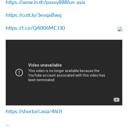
https://wow.in.th/pussy888fun-asia
https://cutt.ly/3evqxBwq
https://t.co/QA006MCJ30
https://shorturl.asia/46lJt
…