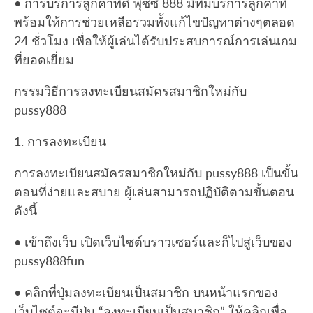
• การบริการลูกค้าที่ดี พุซซี่ 888 มีทีมบริการลูกค้าที่
พร้อมให้การช่วยเหลือรวมทั้งแก้ไขปัญหาต่างๆตลอด
24 ชั่วโมง เพื่อให้ผู้เล่นได้รับประสบการณ์การเล่นเกม
ที่ยอดเยี่ยม
กรรมวิธีการลงทะเบียนสมัครสมาชิกใหม่กับ
pussy888
1. การลงทะเบียน
การลงทะเบียนสมัครสมาชิกใหม่กับ pussy888 เป็นขั้น
ตอนที่ง่ายและสบาย ผู้เล่นสามารถปฏิบัติตามขั้นตอน
ดังนี้
• เข้าถึงเว็บ เปิดเว็บไซต์บราวเซอร์และก็ไปสู่เว็บของ
pussy888fun
• คลิกที่ปุ่มลงทะเบียนเป็นสมาชิก บนหน้าแรกของ
เว็บไซต์จะมีปุ่ม “ลงทะเบียนเป็นสมาชิก” ให้คลิกเพื่อ