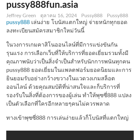
pussy888fun.asia
Jeffrey Green
ตุลาคม 16, 2024
Pussy888
Pussy888
pussy888
เล่นง่าย โบนัสแตกใหญ่ จ่ายหนักทุกยอด
ลงทะเบียนสมัครสมาชิกใหม่วันนี้
ในวงการเกมคาสิโนออนไลน์ที่มีการแข่งขันกัน
รุนแรง การเลือกเว็บที่ให้บริการที่ยอดเยี่ยมรวมทั้งมี
คุณภาพนับว่าเป็นสิ่งจำเป็นสำหรับนักการพนันทุกคน
pussy888 ยอดเยี่ยมในแพลตฟอร์มยอดนิยมและการ
ยินยอมรับอย่างกว้างขวางในแวดวงเกมสล็อต
ออนไลน์ ด้วยคุณสมบัติที่น่าสนใจและก็บริการที่
รองรับในสิ่งที่ต้องการของผู้เล่น ทำให้พุซซี่888 แปลง
เป็นตัวเลือกที่ใครอีกหลายๆคนไม่ควรพลาด
ทางเข้าพุซซี่888 การเล่นง่ายแล้วก็โบนัสที่แตกใหญ่