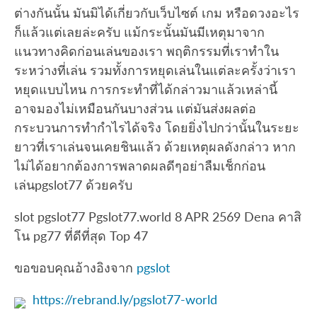
ต่างกันนั้น มันมิได้เกี่ยวกับเว็บไซต์ เกม หรือดวงอะไร
ก็แล้วแต่เลยล่ะครับ แม้กระนั้นมันมีเหตุมาจาก
แนวทางคิดก่อนเล่นของเรา พฤติกรรมที่เราทำใน
ระหว่างที่เล่น รวมทั้งการหยุดเล่นในแต่ละครั้งว่าเรา
หยุดแบบไหน การกระทำที่ได้กล่าวมาแล้วเหล่านี้
อาจมองไม่เหมือนกันบางส่วน แต่มันส่งผลต่อ
กระบวนการทำกำไรได้จริง โดยยิ่งไปกว่านั้นในระยะ
ยาวที่เราเล่นจนเคยชินแล้ว ด้วยเหตุผลดังกล่าว หาก
ไม่ได้อยากต้องการพลาดผลดีๆอย่าลืมเช็กก่อน
เล่นpgslot77 ด้วยครับ
slot pgslot77 Pgslot77.world 8 APR 2569 Dena คาสิ
โน pg77 ที่ดีที่สุด Top 47
ขอขอบคุณอ้างอิงจาก
pgslot
https://rebrand.ly/pgslot77-world