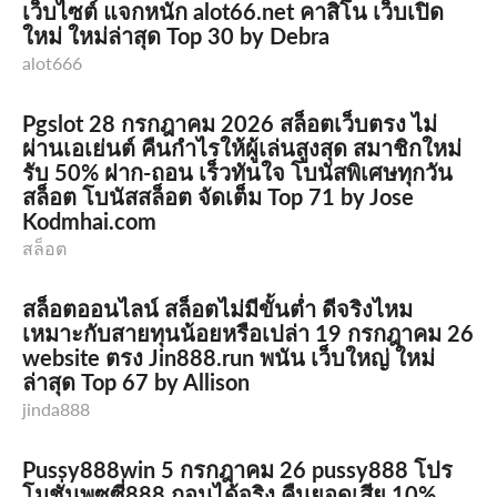
เว็บไซต์ แจกหนัก alot66.net คาสิโน เว็บเปิด
ใหม่ ใหม่ล่าสุด Top 30 by Debra
alot666
Pgslot 28 กรกฎาคม 2026 สล็อตเว็บตรง ไม่
ผ่านเอเย่นต์ คืนกำไรให้ผู้เล่นสูงสุด สมาชิกใหม่
รับ 50% ฝาก-ถอน เร็วทันใจ โบนัสพิเศษทุกวัน
สล็อต โบนัสสล็อต จัดเต็ม Top 71 by Jose
Kodmhai.com
สล็อต
สล็อตออนไลน์ สล็อตไม่มีขั้นต่ำ ดีจริงไหม
เหมาะกับสายทุนน้อยหรือเปล่า 19 กรกฎาคม 26
website ตรง Jin888.run พนัน เว็บใหญ่ ใหม่
ล่าสุด Top 67 by Allison
jinda888
Pussy888win 5 กรกฎาคม 26 pussy888 โปร
โมชั่นพุซซี่888 ถอนได้จริง คืนยอดเสีย 10%