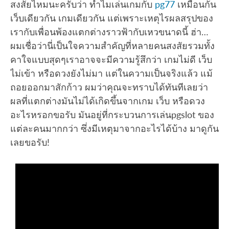
สงสัยไหมนะครับว่า ทำไมเล่นเกมกับ
pg77
เหมือนกัน
เว็บเดียวกัน เกมเดียวกัน แต่เพราะเหตุไรผลสรุปของ
เรากับเพื่อนพ้องแตกต่างราวฟ้ากับเหวขนาดนี้ ฮ่า…
ผมเชื่อว่านี่เป็นใจความสำคัญที่หลายคนสงสัยรวมทั้ง
คาใจแบบสุดๆเราอาจจะมีความรู้สึกว่า เกมไม่ดี เว็บ
ไม่เข้า หรือดวงยังไม่มา แต่ในความเป็นจริงแล้ว แม้
ถอยออกมาสักก้าว ผมว่าคุณจะทราบได้ทันทีเลยว่า
ผลที่แตกต่างมันไม่ได้เกิดขึ้นจากเกม เว็บ หรือดวง
อะไรหรอกขอรับ มันอยู่ที่กระบวนการเล่นpgslot ของ
แต่ละคนมากกว่า ซึ่งมีเหตุมาจากอะไรได้บ้าง มาดูกัน
เลยขอรับ!