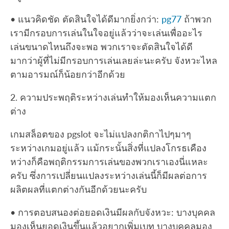
• แนวคิดชัด ตัดสินใจได้ดีมากยิ่งกว่า:
pg77
ถ้าพวก
เรามีกรอบการเล่นในใจอยู่แล้วว่าจะเล่นเพื่ออะไร
เล่นขนาดไหนถึงจะพอ พวกเราจะตัดสินใจได้ดี
มากว่าผู้ที่ไม่มีกรอบการเล่นเลยล่ะนะครับ จังหวะไหล
ตามอารมณ์ก็น้อยกว่าอีกด้วย
2. ความประพฤติระหว่างเล่นทำให้มองเห็นความแตก
ต่าง
เกมสล็อตของ pgslot จะไม่แปลงกติกาไปๆมาๆ
ระหว่างเกมอยู่แล้ว แม้กระนั้นสิ่งที่แปลงโกรธเคือง
หว่างก็คือพฤติกรรมการเล่นของพวกเราเองนี่แหละ
ครับ ซึ่งการเปลี่ยนแปลงระหว่างเล่นนี้ก็มีผลต่อการ
ผลิตผลที่แตกต่างกันอีกด้วยนะครับ
• การตอบสนองต่อยอดเงินมีผลกับจังหวะ: บางบุคคล
มองเห็นยอดเงินขึ้นแล้วอยากเพิ่มเบท บางบุคคลมอง