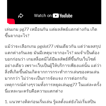
เล่นเกม pg77 เหมือนกัน แต่ผลลัพธ์แตกต่างกัน เกิด
ขึ้นจากอะไร?
แม้ว่าจะเลือกเกม pgslot77 เช่นเดียวกัน แต่ว่าผลสรุป
แตกต่างกันเลย มันมีเหตุมาจากอะไร? ผมจำเป็นต้อง
บอกก่อนว่า เกมสล็อตมิได้มีผลลัพธ์ที่ขึ้นกับเว็บไซต์
อย่างเดียว เพราะเว็บเป็นผู้ให้บริการเพียงแค่นั้น แต่ว่า
สิ่งที่เกิดขึ้นมันเกิดจากการกระทำการเล่นของคนเล่น
มากกว่า ไม่ว่าจะเป็นการจัดแจง การต่อกรกับ
เหตุการณ์ต่างๆรวมทั้งการหยุดเล่นpg77 ในแต่ละครั้ง
นี่แหละนะครับคือความแตกต่าง
1. แนวทางคิดก่อนเริ่มเล่น รู้ผลตั้งแต่ยังไม่เริ่มสปิน