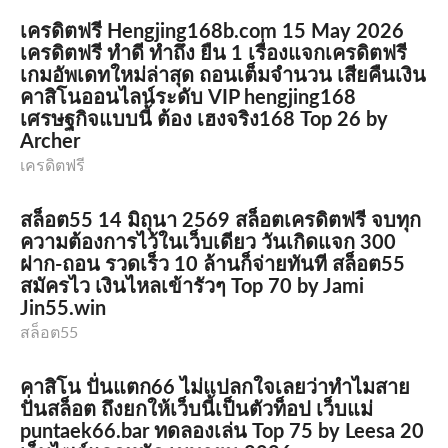
เครดิตฟรี Hengjing168b.com 15 May 2026
เครดิตฟรี ทำดี ทำถึง ยืน 1 เรื่องแจกเครดิตฟรี
เกมอัพเดทใหม่ล่าสุด ถอนเต็มจำนวน เสียคืนเงิน
คาสิโนออนไลน์ระดับ VIP hengjing168
เศรษฐกิจแบบนี้ ต้อง เฮงจริง168 Top 26 by
Archer
เครดิตฟรี
สล็อต55 14 มิถุนา 2569 สล็อตเครดิตฟรี จบทุก
ความต้องการไว้ในเว็บเดียว วันเกิดแจก 300
ฝาก-ถอน รวดเร็ว 10 ล้านก็จ่ายทันที สล็อต55
สมัครไว เงินไหลเข้ารัวๆ Top 70 by Jami
Jin55.win
สล็อต55
คาสิโน ปั่นแตก66 ไม่แปลกใจเลยว่าทำไมสาย
ปั่นสล็อต ถึงยกให้เว็บนี้เป็นตัวท็อป เว็บแม่
puntaek66.bar ทดลองเล่น Top 75 by Leesa 20