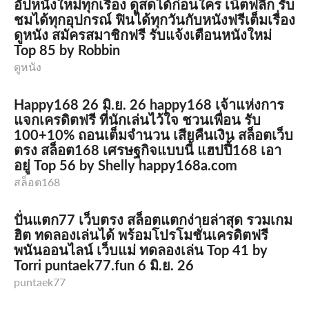
อัปหนังใหม่ทุกเรื่อง ดูสดได้ก่อนใคร เน็ตฟลิก รับ
ชมได้ทุกอุปกรณ์ ฟินได้ทุกวันกับหนังฟรีเต็มเรื่อง
ดูหนัง สมัครสมาชิกฟรี รับแจ้งเตือนหนังใหม่
Top 85 by Robbin
ดูหนัง
Happy168 26 มิ.ย. 26 happy168 เจ้าแห่งการ
แจกเครดิตฟรี ที่นักเล่นไว้ใจ ชวนเพื่อน รับ
100+10% ถอนเต็มจำนวน เสียคืนเงิน สล็อตเว็บ
ตรง สล็อต168 เศรษฐกิจแบบนี้ แฮปปี้168 เอา
อยู่ Top 56 by Shelly happy168a.com
สล็อต168
ปั่นแตก77 เว็บตรง สล็อตแตกง่ายล่าสุด รวมเกม
ฮิต ทดลองเล่นได้ พร้อมโปรโมชั่นเครดิตฟรี
พนันออนไลน์ เว็บแม่ ทดลองเล่น Top 41 by
Torri puntaek77.fun 6 มิ.ย. 26
puntaek77