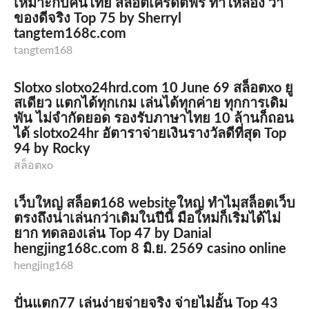
เหมาะกับคนไทย สล็อตเครดิตฟรี ท้าให้ลอง ว่า
ของดีจริง Top 75 by Sherryl
tangtem168c.com
tangtem168
Slotxo slotxo24hrd.com 10 June 69 สล็อตxo ยู
สเดียว แตกได้ทุกเกม เล่นได้ทุกค่าย ทุกการเดิม
พัน ไม่จำกัดยอด รองรับภาษาไทย 10 ล้านก็ถอน
ได้ slotxo24hr อัตาราจ่ายเงินรางวัลดีที่สุด Top
94 by Rocky
สล็อตxo
เว็บใหญ่ สล็อต168 websiteใหญ่ ทำไมสล็อตเว็บ
ตรงถึงน่าเล่นกว่าเดิมในปีนี้ มือใหม่ก็เริ่มได้ไม่
ยาก ทดลองเล่น Top 47 by Danial
hengjing168c.com 8 มิ.ย. 2569 casino online
hengjing168
ปั่นแตก77 เล่นง่ายจ่ายจริง จ่ายไม่อั้น Top 43