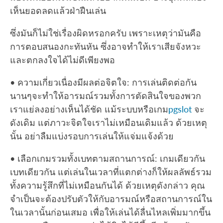
เห็นยอดลดแล้วฝ่าฝืนเล่น
ซึ่งมันก็ไม่ใช่เรื่องผิดหรอกครับ เพราะเหตุว่ามันคือ
การตอบสนองกะทันหัน ซึ่งอาจทำให้เราเสียจังหวะ
และตกลงใจได้ไม่ดีเพียงพอ
• ความเกี่ยวเนื่องมีผลต่อจิตใจ: การเล่นติดต่อกัน
นานๆจะทำให้อารมณ์รวมทั้งการตัดสินใจของพวก
เราแย่ลงอย่างเห็นได้ชัด แม้ระบบหรือเกม
pgslot
จะ
ดังเดิม แต่ภาวะจิตใจเราไม่เหมือนเดิมแล้ว ด้วยเหตุ
นั้น อย่าลืมแบ่งรอบการเล่นให้แจ่มแจ้งด้วย
• เลือกเกมรวมทั้งเบทตามสถานการณ์: เกมเดียวกัน
เบทเดียวกัน แต่เล่นในเวลาที่แตกต่างก็ให้ผลลัพธ์รวม
ทั้งความรู้สึกที่ไม่เหมือนกันได้ ด้วยเหตุดังกล่าว คุณ
จำเป็นจะต้องปรับตัวให้กับอารมณ์หรือสถานการณ์ใน
ในเวลานั้นก่อนเสมอ เพื่อให้เล่นได้ลื่นไหลเพิ่มมากขึ้น