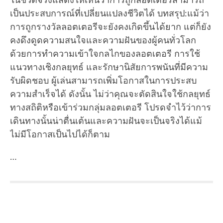
เป็นประสบการณ์ที่เปลี่ยนแปลงชีวิตได้ บทสรุป:แม้ว่า
การถูกรางวัลลอตเตอรีจะยังคงเกิดขึ้นได้ยาก แต่ก็ยัง
คงดึงดูดความสนใจและความฝันของผู้คนทั่วโลก
ด้วยการทำความเข้าใจกลไกของลอตเตอรี การใช้
แนวทางเชิงกลยุทธ์ และรักษานิสัยการพนันที่มีความ
รับผิดชอบ ผู้เล่นสามารถเพิ่มโอกาสในการประสบ
ความสำเร็จได้ ดังนั้น ไม่ว่าคุณจะตัดสินใจใช้กลยุทธ์
ทางสถิติหรือเข้าร่วมกลุ่มลอตเตอรี โปรดจำไว้ว่าการ
เดินทางนั้นน่าตื่นเต้นและความฝันจะเป็นจริงได้แม้
ไม่มีโอกาสเป็นไปได้ก็ตาม
…