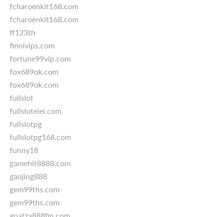
fcharoenkit168.com
fcharoenkit168.com
ff123th
finnivips.com
fortune99vip.com
fox689ok.com
fox689ok.com
fullslot
fullsloteiei.com
fullslotpg
fullslotpg168.com
funny18
gamehit8888.com
gaojing888
gem99ths.com
gem99ths.com
goatza888fin.com