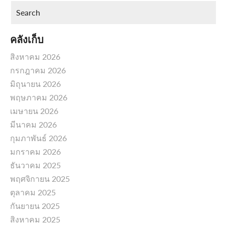
คลังเก็บ
สิงหาคม 2026
กรกฎาคม 2026
มิถุนายน 2026
พฤษภาคม 2026
เมษายน 2026
มีนาคม 2026
กุมภาพันธ์ 2026
มกราคม 2026
ธันวาคม 2025
พฤศจิกายน 2025
ตุลาคม 2025
กันยายน 2025
สิงหาคม 2025