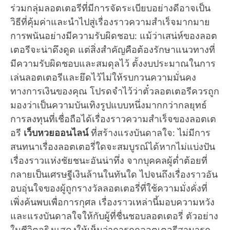
ร่วมกลุ่มลอตเตอรีที่มีการจัดระเบียบอย่างดีอาจเป็น
วิธีที่คุ้มค่าและนำไปสู่เรื่องราวความสำเร็จมากมาย
การพนันอย่างมีความรับผิดชอบ: แม้ว่าเสน่ห์ของลอต
เตอรีจะน่าดึงดูด แต่สิ่งสำคัญคือต้องรักษาแนวทางที่
มีความรับผิดชอบและสมดุลไว้ ตั้งงบประมาณในการ
เล่นลอตเตอรีและยึดไว้ไม่ให้รบกวนความมั่นคง
ทางการเงินของคุณ โปรดจำไว้ว่าตั๋วลอตเตอรีควรถูก
มองว่าเป็นความบันเทิงรูปแบบหนึ่งมากกว่ากลยุทธ์
การลงทุนที่เชื่อถือได้เรื่องราวความสำเร็จของลอตเต
อรี
เว็บหวยออนไลน์
ที่สร้างแรงบันดาลใจ: ไม่มีการ
สนทนาเรื่องลอตเตอรี่ใดจะสมบูรณ์ได้หากไม่แบ่งปัน
เรื่องราวแห่งชัยชนะอันน่าทึ่ง จากบุคคลผู้ต่ำต้อยที่
กลายเป็นเศรษฐีเงินล้านในทันใด ไปจนถึงเรื่องราวอัน
อบอุ่นใจของผู้ถูกรางวัลลอตเตอรี่ที่ใช้ความมั่งคั่งที่
เพิ่งค้นพบเพื่อการกุศล เรื่องราวเหล่านี้มอบความหวัง
และแรงบันดาลใจให้กับผู้ที่ชื่นชอบลอตเตอรี่ ตัวอย่าง
ในชีวิตจริงแสดงให้เห็นว่าการถูกลอตเตอรีสามารถ