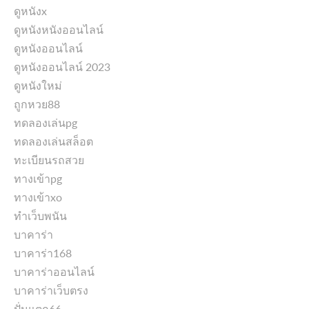
ดูหนังx
ดูหนังหนังออนไลน์
ดูหนังออนไลน์
ดูหนังออนไลน์ 2023
ดูหนังใหม่
ถูกหวย88
ทดลองเล่นpg
ทดลองเล่นสล็อต
ทะเบียนรถสวย
ทางเข้าpg
ทางเข้าxo
ทำเว็บพนัน
บาคาร่า
บาคาร่า168
บาคาร่าออนไลน์
บาคาร่าเว็บตรง
ปั่นแตก66