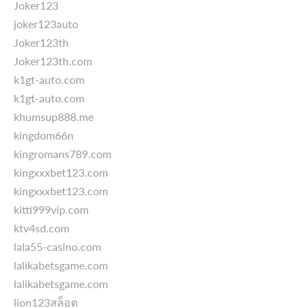
Joker123
joker123auto
Joker123th
Joker123th.com
k1gt-auto.com
k1gt-auto.com
khumsup888.me
kingdom66n
kingromans789.com
kingxxxbet123.com
kingxxxbet123.com
kitti999vip.com
ktv4sd.com
lala55-casino.com
lalikabetsgame.com
lalikabetsgame.com
lion123สล็อต