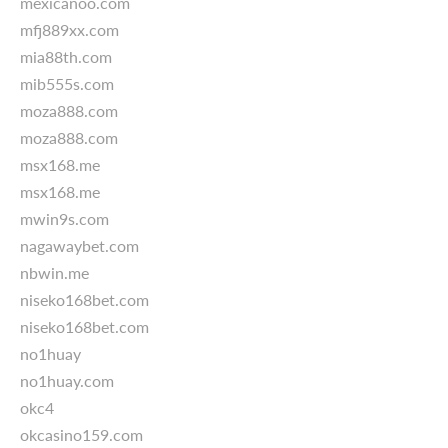
mexicanoo.com
mfj889xx.com
mia88th.com
mib555s.com
moza888.com
moza888.com
msx168.me
msx168.me
mwin9s.com
nagawaybet.com
nbwin.me
niseko168bet.com
niseko168bet.com
no1huay
no1huay.com
okc4
okcasino159.com