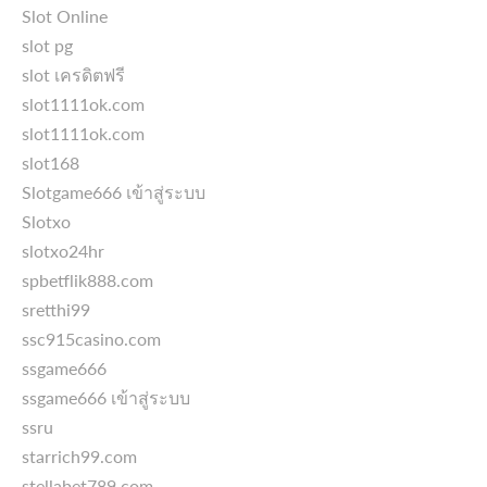
Slot Online
slot pg
slot เครดิตฟรี
slot1111ok.com
slot1111ok.com
slot168
Slotgame666 เข้าสู่ระบบ
Slotxo
slotxo24hr
spbetflik888.com
sretthi99
ssc915casino.com
ssgame666
ssgame666 เข้าสู่ระบบ
ssru
starrich99.com
stellabet789.com