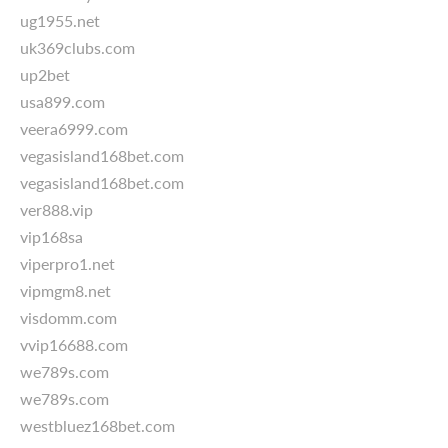
ug1955.net
uk369clubs.com
up2bet
usa899.com
veera6999.com
vegasisland168bet.com
vegasisland168bet.com
ver888.vip
vip168sa
viperpro1.net
vipmgm8.net
visdomm.com
vvip16688.com
we789s.com
we789s.com
westbluez168bet.com