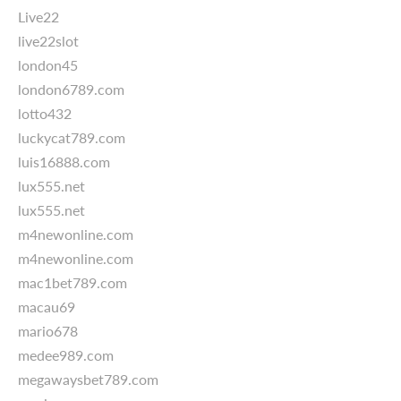
Live22
live22slot
london45
london6789.com
lotto432
luckycat789.com
luis16888.com
lux555.net
lux555.net
m4newonline.com
m4newonline.com
mac1bet789.com
macau69
mario678
medee989.com
megawaysbet789.com