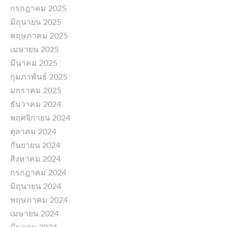
กรกฎาคม 2025
มิถุนายน 2025
พฤษภาคม 2025
เมษายน 2025
มีนาคม 2025
กุมภาพันธ์ 2025
มกราคม 2025
ธันวาคม 2024
พฤศจิกายน 2024
ตุลาคม 2024
กันยายน 2024
สิงหาคม 2024
กรกฎาคม 2024
มิถุนายน 2024
พฤษภาคม 2024
เมษายน 2024
มีนาคม 2024