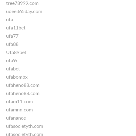
tree78999.com
udee365day.com
ufa
ufa11bet
ufa77
ufa88
Ufa89bet
ufa9r
ufabet
ufabombx
ufaheno88.com
ufaheno88.com
ufam11.com
ufamnn.com
ufanance
ufasocietyth.com
ufasocietyth.com