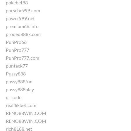
pokebet88
porsche999.com
power999.net
premium66.info
proded888x.com
PunPro66
PunPro777
PunPro777.com
puntaek77
Pussy888
pussy888fun
pussy888play
qr code
realflikbet.com
RENO88WIN.COM
RENO88WIN.COM
rich8188.net