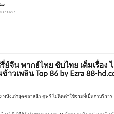
ล็อต
เครดิตฟรี
ี่ย์จีน พากย์ไทย ซับไทย เต็มเรื่อง ไ
นข้าวเพลิน Top 86 by Ezra 88-hd.
หนังเก่าสุดคลาสสิก ดูฟรี ไม่คิดค่าใช้จ่ายที่เป็นค่าบริการ