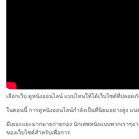
เลือกเว็บ ดูหนังออนไลน์ แบบไหนให้ได้เว็บไซต์ที่ปลอดภั
ในตอนนี้ การดูหนังออนไลน์กำลังเป็นที่นิยมอย่างสูง แน่นอ
มีเยอะแยะมากมายก่ายกอง นักเสพหนังแบบพวกเราๆอาจจะมีต
ของเว็บไซต์สำหรับเพื่อการ