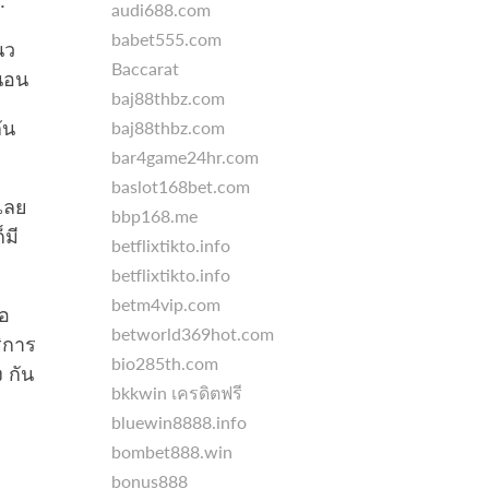
…
audi688.com
babet555.com
นว
Baccarat
นอน
baj88thbz.com
ัน
baj88thbz.com
bar4game24hr.com
baslot168bet.com
นเลย
bbp168.me
็มี
betflixtikto.info
betflixtikto.info
betm4vip.com
จอ
betworld369hot.com
ิการ
bio285th.com
 กัน
bkkwin เครดิตฟรี
bluewin8888.info
bombet888.win
bonus888