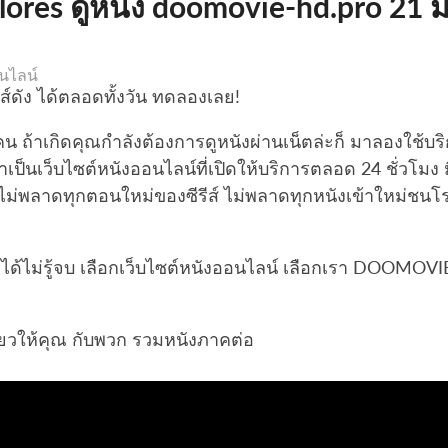
lores ดูหนัง doomovie-hd.pro 21 มี
นไลน์
ีส์ดัง ได้ตลอดทั้งวัน ทดลองเลย!
คน ถ้าเกิดคุณกำลังต้องการดูหนังผ่านเน็ตล่ะก็ มาลองใช้บร
ป็นเว็บไซต์หนังออนไลน์ที่เปิดให้บริการตลอด 24 ชั่วโมง ม
่อง ไม่พลาดทุกตอนใหม่ของซีรีส์ ไม่พลาดทุกหนังเข้าใหม่ชนโ
นังได้ไม่รู้จบ เลือกเว็บไซต์หนังออนไลน์ เลือกเรา DOOMOVI
ียวให้คุณ กับพวก รวมหนังภาคต่อ