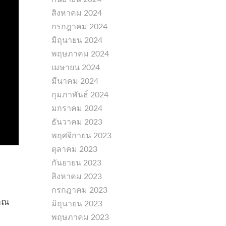
สิงหาคม 2024
กรกฎาคม 2024
มิถุนายน 2024
พฤษภาคม 2024
เมษายน 2024
มีนาคม 2024
กุมภาพันธ์ 2024
มกราคม 2024
ธันวาคม 2023
พฤศจิกายน 2023
ตุลาคม 2023
กันยายน 2023
สิงหาคม 2023
กรกฎาคม 2023
มาณ
มิถุนายน 2023
พฤษภาคม 2023