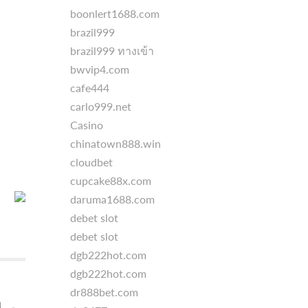
boonlert1688.com
brazil999
brazil999 ทางเข้า
bwvip4.com
cafe444
carlo999.net
Casino
chinatown888.win
cloudbet
cupcake88x.com
daruma1688.com
debet slot
debet slot
dgb222hot.com
dgb222hot.com
dr888bet.com