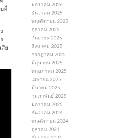
ี่
มกราคม 2026
ที่
ธันวาคม 2025
พฤศจิกายน 2025
ตุลาคม 2025
ัง
กันยายน 2025
าร
สิงหาคม 2025
เสีย
กรกฎาคม 2025
มิถุนายน 2025
พฤษภาคม 2025
เมษายน 2025
มีนาคม 2025
กุมภาพันธ์ 2025
มกราคม 2025
ธันวาคม 2024
พฤศจิกายน 2024
ตุลาคม 2024
กันยายน 2024