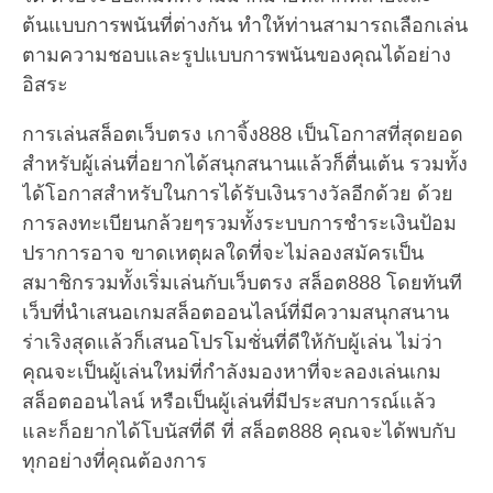
ต้นแบบการพนันที่ต่างกัน ทำให้ท่านสามารถเลือกเล่น
ตามความชอบและรูปแบบการพนันของคุณได้อย่าง
อิสระ
การเล่นสล็อตเว็บตรง เกาจิ้ง888 เป็นโอกาสที่สุดยอด
สำหรับผู้เล่นที่อยากได้สนุกสนานแล้วก็ตื่นเต้น รวมทั้ง
ได้โอกาสสำหรับในการได้รับเงินรางวัลอีกด้วย ด้วย
การลงทะเบียนกล้วยๆรวมทั้งระบบการชำระเงินป้อม
ปราการอาจ ขาดเหตุผลใดที่จะไม่ลองสมัครเป็น
สมาชิกรวมทั้งเริ่มเล่นกับเว็บตรง สล็อต888 โดยทันที
เว็บที่นำเสนอเกมสล็อตออนไลน์ที่มีความสนุกสนาน
ร่าเริงสุดแล้วก็เสนอโปรโมชั่นที่ดีให้กับผู้เล่น ไม่ว่า
คุณจะเป็นผู้เล่นใหม่ที่กำลังมองหาที่จะลองเล่นเกม
สล็อตออนไลน์ หรือเป็นผู้เล่นที่มีประสบการณ์แล้ว
และก็อยากได้โบนัสที่ดี ที่ สล็อต888 คุณจะได้พบกับ
ทุกอย่างที่คุณต้องการ