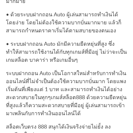
มากมาย
• ด้วยระบบฝากถอน Auto ผู้เล่นสามารถทำเงินได้
โดยง่าย โดยไม่ต้องใช้ความบากบั่นมากมาย แล้วก็
สามารถกำหนดราคาเริ่มได้ตามสบายของตนเอง
• ระบบฝากถอน Auto มักมีความยืดหยุ่นที่สูง ซึ่ง
ทำให้สามารถใช้งานได้กับทุกเกมส์ที่มีอยู่ ไม่ว่าจะเป็น
เกมสล็อต บาคาร่า หรือเกมอื่นๆ
ระบบฝากถอน Auto เป็นโอกาสใหม่สำหรับการทำเงิน
ออนไลน์ที่ไม่จำเป็นต้องใช้ความบากบั่นมาก โดยแพง
เริ่มต้นที่เพียงแต่ 1 บาท และสามารถทำเงินได้อย่าง
สะดวกสบายในทุกๆเกมส์สล็อต888 ด้วยความยืดหยุ่น
ที่สูงแล้วก็ความสะดวกสบายที่มีอยู่ ผู้เล่นสามารถเข้า
มาเพลินกับการทำเงินออนไลน์ได้
สล็อตเว็บตรง 888 สนุกได้เงินจริงจ่ายไม่ยั้ง ลง