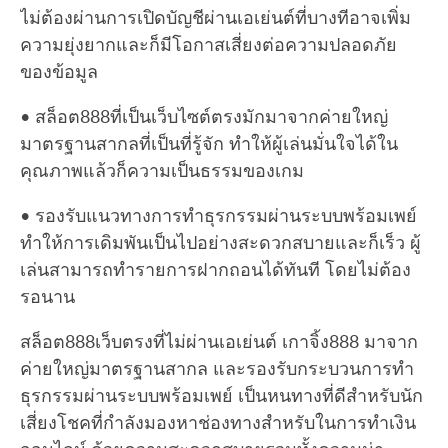
ไม่ต้องผ่านการเปิดบัญชีผ่านเอเย่นต์ที่บางทีอาจเพิ่ม
ความยุ่งยากและก็มีโอกาสเสี่ยงต่อความปลอดภัย
ของข้อมูล
• สล็อต888ที่เป็นเว็บไซต์ตรงมักมาจากค่ายใหญ่
มาตรฐานสากลที่เป็นที่รู้จัก ทำให้ผู้เล่นมั่นใจได้ใน
คุณภาพแล้วก็ความเป็นธรรมของเกม
• รองรับแนวทางการทำธุรกรรมผ่านระบบพร้อมเพย์
ทำให้การเดิมพันเป็นไปอย่างสะดวกสบายและก็เร็ว ผู้
เล่นสามารถทำรายการฝากถอนได้ทันที โดยไม่ต้อง
รอนาน
สล็อต888เว็บตรงที่ไม่ผ่านเอเย่นต์ เกาจิ้ง888 มาจาก
ค่ายใหญ่มาตรฐานสากล และรองรับกระบวนการทำ
ธุรกรรมผ่านระบบพร้อมเพย์ เป็นหนทางที่ดีสำหรับนัก
เสี่ยงโชคที่กำลังมองหาช่องทางสำหรับในการทำเงิน