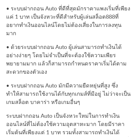
• ระบบฝากถอน Auto ที่ดีที่สุดมักราคาแพงเริ่มที่เพียง
แค่ 1 บาท เป็นจังหวะที่ดีสำหรับผู้เล่นสล็อต888ที่
อยากทำเงินออนไลน์โดยไม่ต้องเสี่ยงในการลงทุน
มาก
• ด้วยระบบฝากถอน Auto ผู้เล่นสามารถทำเงินได้
อย่างง่ายๆ โดยไม่จำเป็นที่จะต้องใช้ความเพียร
พยายามมาก แล้วก็สามารถกำหนดราคาเริ่มได้ตาม
สะดวกของตัวเอง
• ระบบฝากถอน Auto มักมีความยืดหยุ่นที่สูง ซึ่ง
ทำให้สามารถใช้งานได้กับทุกเกมส์ที่มีอยู่ ไม่ว่าจะเป็น
เกมสล็อต บาคาร่า หรือเกมอื่นๆ
ระบบฝากถอน Auto เป็นจังหวะใหม่ในการทำเงิน
ออนไลน์ที่ไม่ต้องใช้ความอุตสาหะมาก โดยมีราคา
เริ่มต้นที่เพียงแต่ 1 บาท รวมทั้งสามารถทำเงินได้