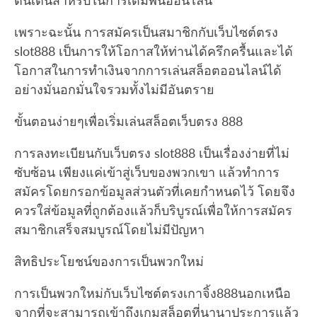
เพราะฉะนั้น การสมัครเป็นสมาชิกกับเว็บไซต์ตรง
slot888 เป็นการให้โอกาสให้ท่านได้ครึกครื้นและได้
โอกาสในการทำเงินจากการเล่นสล็อตออนไลน์ได้
อย่างมั่นอกมั่นใจรวมทั้งไม่มีอันตราย
ขั้นตอนง่ายๆเพื่อเริ่มเล่นสล็อตเว็บตรง 888
การลงทะเบียนกับเว็บตรง slot888 เป็นเรื่องง่ายที่ไม่
ซับซ้อน เพียงแค่เข้าสู่เว็บของพวกเขา แล้วทำการ
สมัครโดยกรอกข้อมูลส่วนตัวที่เคยกำหนดไว้ โดยจึง
ควรใส่ข้อมูลที่ถูกต้องแล้วก็บริบูรณ์เพื่อให้การสมัคร
สมาชิกเสร็จสมบูรณ์โดยไม่มีปัญหา
สิทธิประโยชน์ของการเป็นพวกใหม่
การเป็นพวกใหม่กับเว็บไซต์ตรงเกาจิ้ง888นอกเหนือ
จากที่จะสามารถเข้าถึงเกมสล็อตที่นานาประการแล้ว