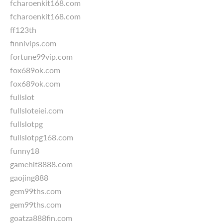
fcharoenkit168.com
fcharoenkit168.com
ff123th
finnivips.com
fortune99vip.com
fox689ok.com
fox689ok.com
fullslot
fullsloteiei.com
fullslotpg
fullslotpg168.com
funny18
gamehit8888.com
gaojing888
gem99ths.com
gem99ths.com
goatza888fin.com