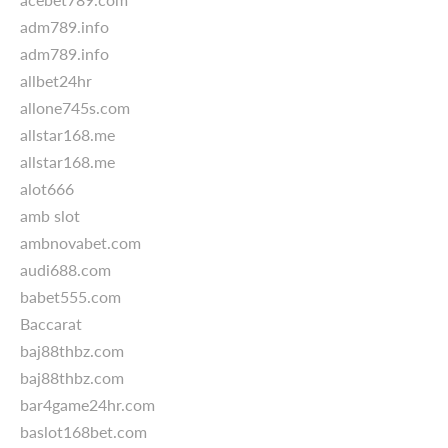
adm789.info
adm789.info
allbet24hr
allone745s.com
allstar168.me
allstar168.me
alot666
amb slot
ambnovabet.com
audi688.com
babet555.com
Baccarat
baj88thbz.com
baj88thbz.com
bar4game24hr.com
baslot168bet.com