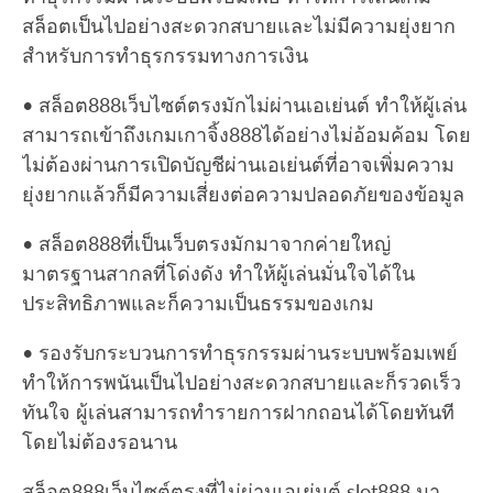
สล็อตเป็นไปอย่างสะดวกสบายและไม่มีความยุ่งยาก
สำหรับการทำธุรกรรมทางการเงิน
• สล็อต888เว็บไซต์ตรงมักไม่ผ่านเอเย่นต์ ทำให้ผู้เล่น
สามารถเข้าถึงเกมเกาจิ้ง888ได้อย่างไม่อ้อมค้อม โดย
ไม่ต้องผ่านการเปิดบัญชีผ่านเอเย่นต์ที่อาจเพิ่มความ
ยุ่งยากแล้วก็มีความเสี่ยงต่อความปลอดภัยของข้อมูล
• สล็อต888ที่เป็นเว็บตรงมักมาจากค่ายใหญ่
มาตรฐานสากลที่โด่งดัง ทำให้ผู้เล่นมั่นใจได้ใน
ประสิทธิภาพและก็ความเป็นธรรมของเกม
• รองรับกระบวนการทำธุรกรรมผ่านระบบพร้อมเพย์
ทำให้การพนันเป็นไปอย่างสะดวกสบายและก็รวดเร็ว
ทันใจ ผู้เล่นสามารถทำรายการฝากถอนได้โดยทันที
โดยไม่ต้องรอนาน
สล็อต888เว็บไซต์ตรงที่ไม่ผ่านเอเย่นต์ slot888 มา