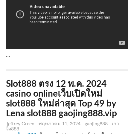
…
Slot888 ตรง 12 พ.ค. 2024
casino onlineเว็บเปิดใหม่
slot888 ใหม่ล่าสุด Top 49 by
Lena slot888 gaojing888.vip
Jeffrey Green
พฤษภาคม 11, 2024
gaojing888
เกา
จิ้ง888