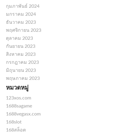
กุมภาพันธ์ 2024
มกราคม 2024
ธันวาคม 2023
พฤศจิกายน 2023
ตุลาคม 2023
กันยายน 2023
สิงหาคม 2023
กรกฎาคม 2023
มิถุนายน 2023
พฤษภาคม 2023
หมวดหมู่
123xos.com
1688sagame
1688vegasx.com
168slot
168สล็อต