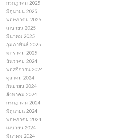
กรกฎาคม 2025
มิถุนายน 2025
พฤษภาคม 2025
เมษายน 2025
มีนาคม 2025
กุมภาพันธ์ 2025
มกราคม 2025
ธันวาคม 2024
พฤศจิกายน 2024
ตุลาคม 2024
กันยายน 2024
สิงหาคม 2024
กรกฎาคม 2024
มิถุนายน 2024
พฤษภาคม 2024
เมษายน 2024
มีนาคม 2024