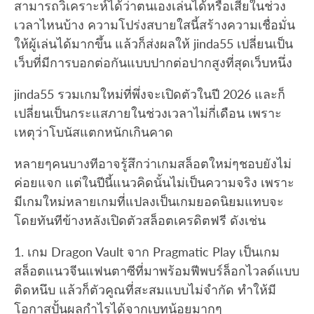
สามารถวิเคราะห์ได้ว่าตนเองเล่นได้หรือเสียในช่วง
เวลาไหนบ้าง ความโปร่งสบายใสนี้สร้างความเชื่อมั่น
ให้ผู้เล่นได้มากขึ้น แล้วก็ส่งผลให้ jinda55 เปลี่ยนเป็น
เว็บที่มีการบอกต่อกันแบบปากต่อปากสูงที่สุดเว็บหนึ่ง
jinda55 รวมเกมใหม่ที่พึ่งจะเปิดตัวในปี 2026 และก็
เปลี่ยนเป็นกระแสภายในช่วงเวลาไม่กี่เดือน เพราะ
เหตุว่าโบนัสแตกหนักเกินคาด
หลายๆคนบางทีอาจรู้สึกว่าเกมสล็อตใหม่ๆชอบยังไม่
ค่อยแจก แต่ในปีนี้แนวคิดนั้นไม่เป็นความจริง เพราะ
มีเกมใหม่หลายเกมที่แปลงเป็นเกมยอดนิยมแทบจะ
โดยทันทีข้างหลังเปิดตัวสล็อตเครดิตฟรี ดังเช่น
1. เกม Dragon Vault จาก Pragmatic Play เป็นเกม
สล็อตแนวจีนแฟนตาซีที่มาพร้อมฟีพบร์ล็อกไวลด์แบบ
ติดหนึบ แล้วก็ตัวคูณที่สะสมแบบไม่จำกัด ทำให้มี
โอกาสปั้นผลกำไรได้จากเบทน้อยมากๆ