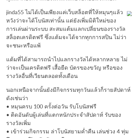
jinda55 ไม่ได้เป็นเพียงแค่เว็บสล็อตที่ให้หมุนๆแล้ว
หวังว่าจะได้โบนัสเท่านั้น แต่ยังเพิ่มมิติใหม่ของ
การเล่นผ่านระบบ สะสมแต้มแลกเปลี่ยนของรางวัล
สล็อตเครดิตฟรี ซึ่งแต้มจะได้จากทุกการสปิน ไม่ว่า
จะชนะหรือแพ้
แต้มที่ได้สามารถนำไปแลกรางวัลได้หลากหลาย ไม่
ว่าจะเป็นเครดิตฟรี เสื้อยืด บัตรของขวัญ หรือของ
รางวัลอื่นที่เวียนตลอดทั้งเดือน
นอกเหนือจากนั้นยังมีกิจกรรมทุกวันแล้วก็รายสัปดาห์
ดังเช่นว่า
• หมุนครบ 100 ครั้งต่อวัน รับโบนัสฟรี
• ติดอันดับผู้เล่นที่แตกหนักประจำสัปดาห์ รับของ
รางวัลเพิ่ม
• เข้าร่วมกิจกรรม ล่าโบนัสยามค่ำคืน เล่นช่วง 4 ทุ่ม