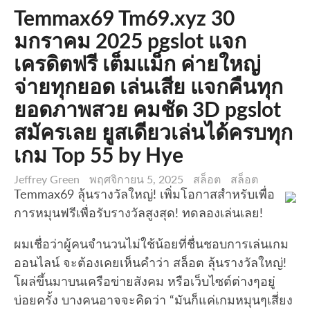
Temmax69 Tm69.xyz 30
มกราคม 2025 pgslot แจก
เครดิตฟรี เต็มแม็ก ค่ายใหญ่
จ่ายทุกยอด เล่นเสีย แจกคืนทุก
ยอดภาพสวย คมชัด 3D pgslot
สมัครเลย ยูสเดียวเล่นได้ครบทุก
เกม Top 55 by Hye
Jeffrey Green
พฤศจิกายน 5, 2025
สล็อต
สล็อต
Temmax69 ลุ้นรางวัลใหญ่! เพิ่มโอกาสสำหรับเพื่อ
การหมุนฟรีเพื่อรับรางวัลสูงสุด! ทดลองเล่นเลย!
ผมเชื่อว่าผู้คนจำนวนไม่ใช้น้อยที่ชื่นชอบการเล่นเกม
ออนไลน์ จะต้องเคยเห็นคำว่า สล็อต ลุ้นรางวัลใหญ่!
โผล่ขึ้นมาบนเครือข่ายสังคม หรือเว็บไซต์ต่างๆอยู่
บ่อยครั้ง บางคนอาจจะคิดว่า “มันก็แค่เกมหมุนๆเสี่ยง