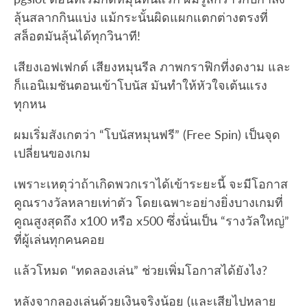
ลุ้นสลากกินแบ่ง แม้กระนั้นผิดแผกแตกต่างตรงที่
สล็อตมันลุ้นได้ทุกวินาที!
เสียงเอฟเฟกต์ เสียงหมุนรีล ภาพกราฟิกที่งดงาม และ
ก็แอนิเมชันตอนเข้าโบนัส มันทำให้หัวใจเต้นแรง
ทุกหน
ผมเริ่มสังเกตว่า “โบนัสหมุนฟรี” (Free Spin) เป็นจุด
เปลี่ยนของเกม
เพราะเหตุว่าถ้าเกิดพวกเราได้เข้าระยะนี้ จะมีโอกาส
คูณรางวัลหลายเท่าตัว โดยเฉพาะอย่างยิ่งบางเกมที่
คูณสูงสุดถึง x100 หรือ x500 ซึ่งนั่นเป็น “รางวัลใหญ่”
ที่ผู้เล่นทุกคนคอย
แล้วโหมด “ทดลองเล่น” ช่วยเพิ่มโอกาสได้ยังไง?
หลังจากลองเล่นด้วยเงินจริงน้อย (และเสียไปหลาย