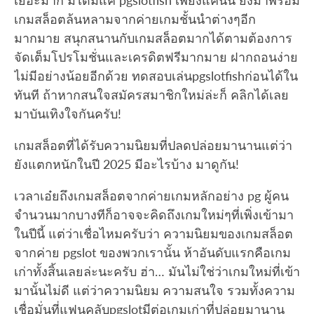
เยอะมาก มิได้มีแค่ pgslotfish เพียงแค่นั้น ยังมาพร้อม
เกมสล็อตล้นหลามจากค่ายเกมชั้นนำต่างๆอีก
มากมาย สนุกสนานกับเกมสล็อตมากได้ตามต้องการ
จัดเต็มโปรโมชั่นและเครดิตฟรีมากมาย ฝากถอนง่าย
ไม่มีอย่างน้อยอีกด้วย ทดสอบเล่นpgslotfishก่อนได้ใน
ทันที ถ้าหากสนใจสมัครสมาชิกใหม่ล่ะก็ คลิกได้เลย
มาบันเทิงใจกันครับ!
เกมสล็อตที่ได้รับความนิยมที่ปลดปล่อยมานานแต่ว่า
ยังแตกหนักในปี 2025 มีอะไรบ้าง มาดูกัน!
เวลาเอ๋ยถึงเกมสล็อตจากค่ายเกมหลักอย่าง pg ผู้คน
จำนวนมากบางทีก็อาจจะคิดถึงเกมใหม่ๆที่เพิ่งเข้ามา
ในปีนี้ แต่ว่าเชื่อไหมครับว่า ความนิยมของเกมสล็อต
จากค่าย pgslot ของพวกเรานั้น ห้าอันดับแรกคือเกม
เก่าทั้งสิ้นเลยล่ะนะครับ ฮ่า… มันไม่ใช่ว่าเกมใหม่ที่เข้า
มานั้นไม่ดี แต่ว่าความนิยม ความสนใจ รวมทั้งความ
เชื่อมั่นที่แฟนคลับpgslotมีต่อเกมเก่าที่ปล่อยมานาน