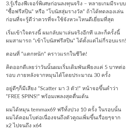
3.รู้เรื่องฟีเจอร์พิเศษก่อนลงทุนจริง – หลายเกมมีระบบ
“ซื้อฟรีสปิน” หรือ “โบนัสสุ่มรางวัล” ถ้าได้ทดลองเล่น
ก่อนที่จะรู้ดีว่าควรที่จะใช้จังหวะไหนดีเยี่ยมที่สุด
เริ่มเข้าใจตรงนี้ ผมกลับมาเล่นจริงอีกที และก็ครั้งนี้
ผมสามารถ “เข้าโบนัสฟรีสปิน” ได้ตั้งแต่ไม่กี่รอบแรก!
ตอนที่ “แตกหนัก” คราวแรกในชีวิต!
คิดออกดีเลยว่าวันนั้นผมเริ่มเดิมพันเพียงแค่ 5 บาทต่อ
รอบ ภายหลังจากหมุนได้โดยประมาณ 30 ครั้ง
อยู่ดีๆก็มีเสียง “Scatter มา 3 ตัว!” หน้าจอขึ้นคำว่า
“FREE SPINS!” พร้อมเพลงสุดตื่นเต้น
ผมได้หมุน temmax69 ฟรีทั้งปวง 10 ครั้ง ในรอบนั้น
ผมได้คอมโบต่อเนื่องจนถึงตัวคูณเพิ่มขึ้นเรื่อยๆจาก
x2 ไปจนถึง x64