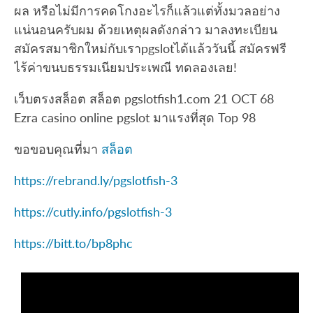
ผล หรือไม่มีการคดโกงอะไรก็แล้วแต่ทั้งมวลอย่าง
แน่นอนครับผม ด้วยเหตุผลดังกล่าว มาลงทะเบียน
สมัครสมาชิกใหม่กับเราpgslotได้แล้ววันนี้ สมัครฟรี
ไร้ค่าขนบธรรมเนียมประเพณี ทดลองเลย!
เว็บตรงสล็อต สล็อต pgslotfish1.com 21 OCT 68
Ezra casino online pgslot มาแรงที่สุด Top 98
ขอขอบคุณที่มา
สล็อต
https://rebrand.ly/pgslotfish-3
https://cutly.info/pgslotfish-3
https://bitt.to/bp8phc