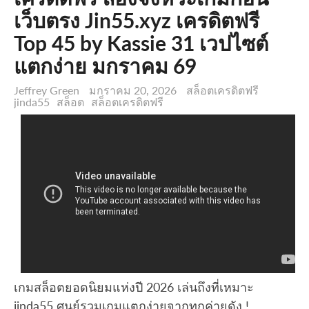
เว็บตรง Jin55.xyz เครดิตฟรี
Top 45 by Kassie 31 เวปไซต์
แตกง่าย มกราคม 69
Jeffrey Green
มกราคม 20, 2026
สล็อตเครดิตฟรี
jinda55
สล็อต
สล็อตเครดิตฟรี
เกมสล็อตยอดนิยมแห่งปี 2026 เล่นถึงที่เหมาะ
jinda55 ศูนย์รวมเกมแตกง่ายจากทุกค่ายดัง !