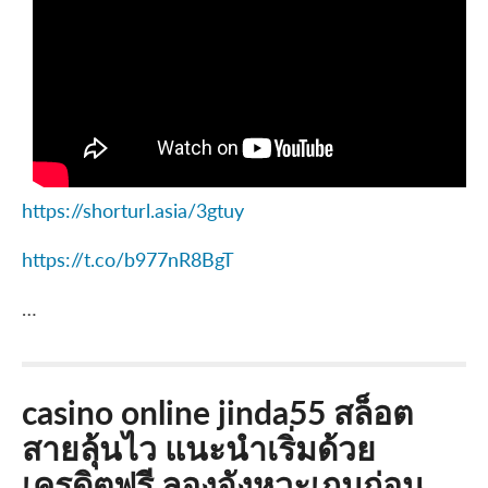
https://shorturl.asia/3gtuy
https://t.co/b977nR8BgT
…
casino online jinda55 สล็อต
สายลุ้นไว แนะนำเริ่มด้วย
เครดิตฟรี ลองจังหวะเกมก่อน