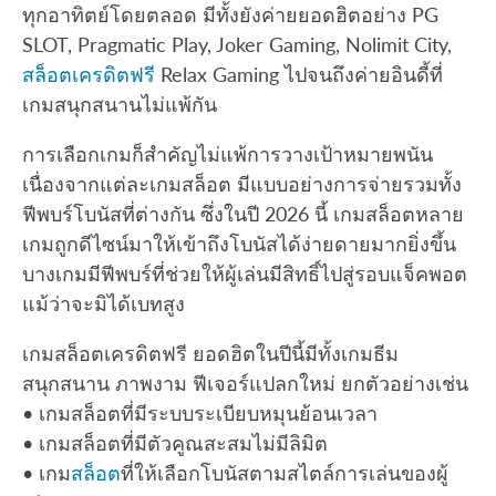
ทุกอาทิตย์โดยตลอด มีทั้งยังค่ายยอดฮิตอย่าง PG
SLOT, Pragmatic Play, Joker Gaming, Nolimit City,
สล็อตเครดิตฟรี
Relax Gaming ไปจนถึงค่ายอินดี้ที่
เกมสนุกสนานไม่แพ้กัน
การเลือกเกมก็สำคัญไม่แพ้การวางเป้าหมายพนัน
เนื่องจากแต่ละเกมสล็อต มีแบบอย่างการจ่ายรวมทั้ง
ฟีพบร์โบนัสที่ต่างกัน ซึ่งในปี 2026 นี้ เกมสล็อตหลาย
เกมถูกดีไซน์มาให้เข้าถึงโบนัสได้ง่ายดายมากยิ่งขึ้น
บางเกมมีฟีพบร์ที่ช่วยให้ผู้เล่นมีสิทธิ์ไปสู่รอบแจ็คพอต
แม้ว่าจะมิได้เบทสูง
เกมสล็อตเครดิตฟรี ยอดฮิตในปีนี้มีทั้งเกมธีม
สนุกสนาน ภาพงาม ฟีเจอร์แปลกใหม่ ยกตัวอย่างเช่น
• เกมสล็อตที่มีระบบระเบียบหมุนย้อนเวลา
• เกมสล็อตที่มีตัวคูณสะสมไม่มีลิมิต
• เกม
สล็อต
ที่ให้เลือกโบนัสตามสไตล์การเล่นของผู้