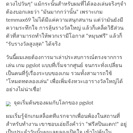
ดวงไปวันๆ” แม้กระนั้นสำหรับผมที่ได้ลองเล่นจริงๆจำ
ต้องบอกเลยว่า “มันมากกว่านั้น” เพราะเกม
temmax69 ไม่ได้มีแค่ความสนุกสนาน แต่ว่ามันยังมี
ความระทึกใจ การลุ้นรางวัลใหญ่ แล้วก็เคล็ดวิธีส่วน
ตัวที่สามารถทำให้พวกเรามีโอกาส “หมุนฟรี” แล้วก็
“รับรางวัลสูงสุด” ได้จริง
วันนี้ผมเลยต้องการมาเล่าประสบการณ์ตรงจากการ
เล่น เกม pgslot แบบที่เริ่มจากศูนย์ จนกระทั่งเปลี่ยน
เป็นคนที่รู้เรื่องระบบของเกม รวมทั้งสามารถใช้
“โหมดทดลองเล่น” เพื่อเพิ่มจังหวะเอารางวัลใหญ่ได้
อย่างไม่น่าเชื่อ!
จุดเริ่มต้นของผมกับโลกของ pgslot
ผมเริ่มรู้จักเกมสล็อตทีแรกจากเพื่อนพ้องในสถานที่
สำหรับทำงาน เขาชอบเอ่ยถึงคำว่า “ฟรีสปินแตก!” อยู่
เป็นประจำวันนั้นผมเลยลองเปิดใจ เข้าไปค้นใน