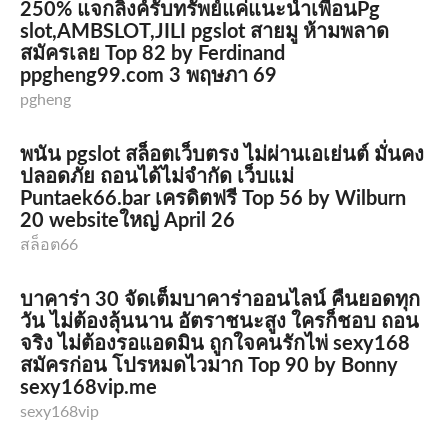
250% แจกลิงค์รับทรัพย์แค่แนะนำเพื่อนPg
slot,AMBSLOT,JILI pgslot สายมู ห้ามพลาด
สมัครเลย Top 82 by Ferdinand
ppgheng99.com 3 พฤษภา 69
pgheng
พนัน pgslot สล็อตเว็บตรง ไม่ผ่านเอเย่นต์ มั่นคง
ปลอดภัย ถอนได้ไม่จำกัด เว็บแม่
Puntaek66.bar เครดิตฟรี Top 56 by Wilburn
20 websiteใหญ่ April 26
สล็อต66
บาคาร่า 30 จัดเต็มบาคาร่าออนไลน์ คืนยอดทุก
วัน ไม่ต้องลุ้นนาน อัตราชนะสูง ใครก็ชอบ ถอน
จริง ไม่ต้องรอแอดมิน ถูกใจคนรักไพ่ sexy168
สมัครก่อน โปรหมดไวมาก Top 90 by Bonny
sexy168vip.me
sexy168vip