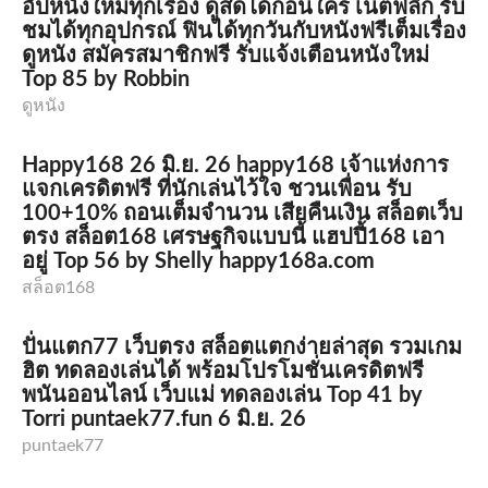
อัปหนังใหม่ทุกเรื่อง ดูสดได้ก่อนใคร เน็ตฟลิก รับ
ชมได้ทุกอุปกรณ์ ฟินได้ทุกวันกับหนังฟรีเต็มเรื่อง
ดูหนัง สมัครสมาชิกฟรี รับแจ้งเตือนหนังใหม่
Top 85 by Robbin
ดูหนัง
Happy168 26 มิ.ย. 26 happy168 เจ้าแห่งการ
แจกเครดิตฟรี ที่นักเล่นไว้ใจ ชวนเพื่อน รับ
100+10% ถอนเต็มจำนวน เสียคืนเงิน สล็อตเว็บ
ตรง สล็อต168 เศรษฐกิจแบบนี้ แฮปปี้168 เอา
อยู่ Top 56 by Shelly happy168a.com
สล็อต168
ปั่นแตก77 เว็บตรง สล็อตแตกง่ายล่าสุด รวมเกม
ฮิต ทดลองเล่นได้ พร้อมโปรโมชั่นเครดิตฟรี
พนันออนไลน์ เว็บแม่ ทดลองเล่น Top 41 by
Torri puntaek77.fun 6 มิ.ย. 26
puntaek77