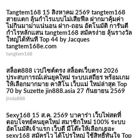
Tangtem168 15 สิงหาคม 2569 tangtem168
สายแตก ลุ้นกำไรแบบไม่เสียฟีล ฝากมาคุ้มค่า
ไม่กินมาม่าแน่นอน ฝาก-ถอน อัตโนมัติ การันตี
กำไรหลักแสน tangtem168 สมัครง่าย ลุ้นรางวัล
ใหญ่ได้ทันที Top 44 by Jacques
tangtem168e.com
tangtem168
สล็อต888 เวปไซต์ตรง สล็อตเว็บตรง 2026
ประสบการณ์เล่นยุคใหม่ ระบบเสถียร พร้อมเกม
ให้เลือกมากมาย คาสิโน เว็บแม่ ใหม่ล่าสุด Top
70 by Suzette jin888.asia 27 กันยายน 2569
jinda888
Sexy168 15 ส.ค. 2569 บาคาร่า เว็บไพ่สดที่
ตอบโจทย์คนยุคใหม่ สมาชิกใหม่ 100% ระบบ
อัตโนมัติเจ้าแรก เว็บดี มีโต๊ะให้เลือกเยอะ
sexy168 สมัครไว ได้โปรใหญ่ ใช้สิทธิ์ทันใจ Top