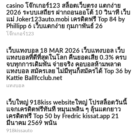
casino โจ๊กเกอร์123 สล็อตเว็บตรง แตกง่าย
2026 ระบบเสถียร ฝากถอนออโต้ 10 วินาที เว็บ
แม่ Joker123auto.mobi เครดิตฟรี Top 84 by
Phillipp 6 เว็บแตกง่าย กุมภาพันธ์ 26
โจ๊กเกอร์123
เว็บแทงบอล 18 MAR 2026 เว็บแทงบอล เว็บ
แทงบอลที่ดีที่สุดในโลก คืนยอดเสีย 0.3% ครบ
จบทุกการเดิมพัน จ่ายจริง คอบอลห้ามพลาด
แทงบอล สมัครเลย ไม่มีทุนก็สมัครได้ Top 36 by
Kattie Ballfcclub.net
แทงบอล
เว็บใหญ่ 918kiss websiteใหญ่ โปรสล็อตวันนี้
แจกเครดิตฟรีทันที หมุนเพลิน ๆ ลุ้นแตกยาว
เครดิตฟรี Top 50 by Fredric kissat.app 21
มีนาคม 2569 พนัน
918kissauto