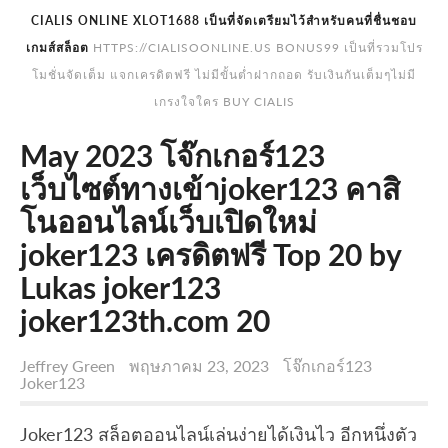
CIALIS ONLINE XLOT1688 เป็นที่จัดเตรียมไว้สำหรับคนที่ชื่นชอบ
เกมส์สล็อต
HTTPS://CIALISOONLINE.US BONUS99 เป็นที่รวมโปร
โมชั่นจัดเต็ม แจกเครดิตฟรี ไม่มีขั้นต่ำฝากถอด รับเงินกันเต็มๆไม่มี
เกรงใจใคร BUY CIALIS
May 2023 โจ๊กเกอร์123
เว็บไซต์ทางเข้าjoker123 คาสิ
โนออนไลน์เว็บเปิดใหม่
joker123 เครดิตฟรี Top 20 by
Lukas joker123
joker123th.com 20
Jeffrey Green
พฤษภาคม 23, 2023
โจ๊กเกอร์123
Joker123
Joker123 สล็อตออนไลน์เล่นง่ายได้เงินไว อีกหนึ่งตัว