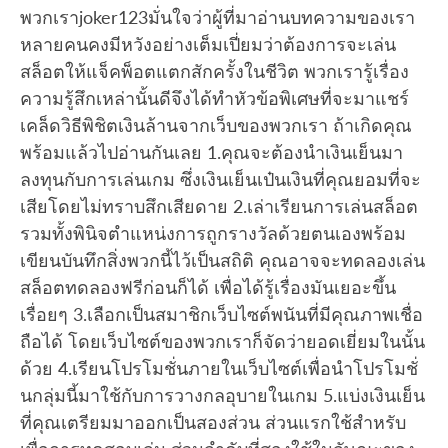
พวกเราjoker123มั่นใจว่าผู้ที่มาอ่านบทความของเรา
หลายคนคงมีหวังอย่างเต็มเปี่ยมว่าต้องการจะเล่น
สล็อตให้แจ็คพ็อตแตกสักครั้งในชีวิต พวกเรารู้เรื่อง
ความรู้สึกเหล่านั้นดีจึงได้ทำหัวข้อพิเศษที่จะมาแชร์
เคล็ดวิธีพิชิตเงินล้านจากเว็บของพวกเรา ถ้าเกิดคุณ
พร้อมแล้วไปอ่านกันเลย 1.คุณจะต้องนำเงินเย็นมา
ลงทุนกับการเล่นเกม ซึ่งเงินเย็นเป๋นเงินที่คุณยอมที่จะ
เสียโดยไม่ทราบสึกเสียดาย 2.เล่าเรียนการเล่นสล็อต
รวมทั้งพินิจตำแหน่งการถูกรางวัลด้วยตนเองพร้อม
เขียนบันทึกสิ่งพวกนี้ไว้เป็นสถิติ คุณอาจจะทดลองเล่น
สล็อตทดลองฟรีก่อนก็ได้ เพื่อได้รู้เรื่องมันเยอะขึ้น
เรื่อยๆ 3.เลือกเป็นสมาชิกเว็บไซต์พนันที่มีคุณภาพเชื่อ
ถือได้ โดยเว็บไซต์ของพวกเราก็จัดว่ายอดเยี่ยมในนั้น
ด้วย 4.เรียนโปรโมชั่นภายในเว็บไซต์เพื่อนำโปรโมชั่
นกลุ่มนี้มาใช้กับการวางกลอุบายในเกม 5.แบ่งเงินเย็น
ที่คุณเตรียมมาออกเป็นสองส่วน ส่วนแรกใช้สำหรับ