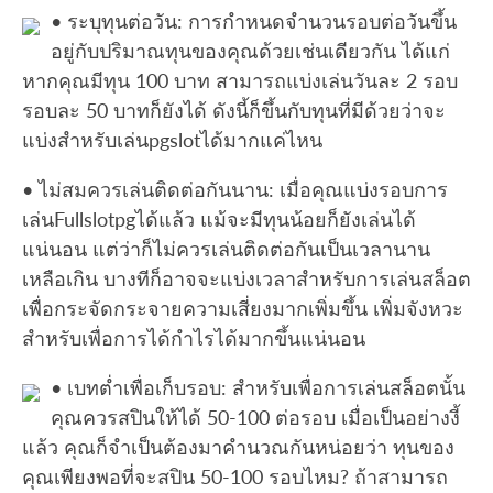
• ระบุทุนต่อวัน: การกำหนดจำนวนรอบต่อวันขึ้น
อยู่กับปริมาณทุนของคุณด้วยเช่นเดียวกัน ได้แก่
หากคุณมีทุน 100 บาท สามารถแบ่งเล่นวันละ 2 รอบ
รอบละ 50 บาทก็ยังได้ ดังนี้ก็ขึ้นกับทุนที่มีด้วยว่าจะ
แบ่งสำหรับเล่นpgslotได้มากแค่ไหน
• ไม่สมควรเล่นติดต่อกันนาน: เมื่อคุณแบ่งรอบการ
เล่นFullslotpgได้แล้ว แม้จะมีทุนน้อยก็ยังเล่นได้
แน่นอน แต่ว่าก็ไม่ควรเล่นติดต่อกันเป็นเวลานาน
เหลือเกิน บางทีก็อาจจะแบ่งเวลาสำหรับการเล่นสล็อต
เพื่อกระจัดกระจายความเสี่ยงมากเพิ่มขึ้น เพิ่มจังหวะ
สำหรับเพื่อการได้กำไรได้มากขึ้นแน่นอน
• เบทต่ำเพื่อเก็บรอบ: สำหรับเพื่อการเล่นสล็อตนั้น
คุณควรสปินให้ได้ 50-100 ต่อรอบ เมื่อเป็นอย่างงี้
แล้ว คุณก็จำเป็นต้องมาคำนวณกันหน่อยว่า ทุนของ
คุณเพียงพอที่จะสปิน 50-100 รอบไหม? ถ้าสามารถ