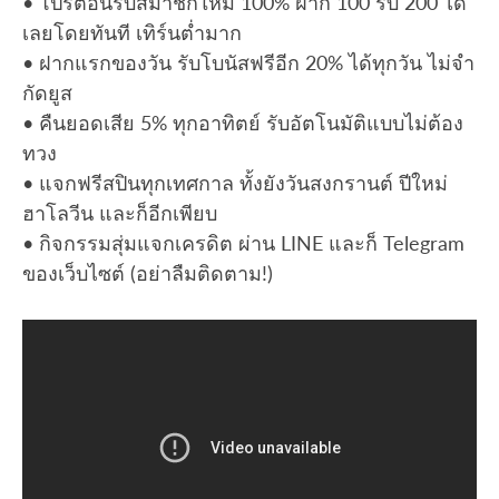
• โปรต้อนรับสมาชิกใหม่ 100% ฝาก 100 รับ 200 ได้
เลยโดยทันที เทิร์นต่ำมาก
• ฝากแรกของวัน รับโบนัสฟรีอีก 20% ได้ทุกวัน ไม่จำ
กัดยูส
• คืนยอดเสีย 5% ทุกอาทิตย์ รับอัตโนมัติแบบไม่ต้อง
ทวง
• แจกฟรีสปินทุกเทศกาล ทั้งยังวันสงกรานต์ ปีใหม่
ฮาโลวีน และก็อีกเพียบ
• กิจกรรมสุ่มแจกเครดิต ผ่าน LINE และก็ Telegram
ของเว็บไซต์ (อย่าลืมติดตาม!)