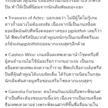
ระเบียบตัวคูณสม่ำเสมอทั้งในเกมธรรมดาแล้วก็ฟรีส
ปิน ทำให้เป็นที่นิยมจากนักเดิมพันเยอะแยะ
• Treasures of Aztec: บอกเลยว่า ไม่มีผู้ใดไม่รู้เกม
สาวถ้ำอย่างไม่ต้องสงสัย เนื่องจากนี่เป็นเกมสล็อต
ยอดฮิตอันดับที่หนึ่งตลอดกาลของ pgslotfish เลยก็ว่า
ได้ ฟีพบร์ฟรีสปินบวกตัวคูณหนักๆเป็นเกมที่สตรีมเม
อร์ยังเล่นpgslotfishบ่อยมากแบบสุดๆอีกด้วย
• Caishen Wins: เกมสล็อตเทพเทวดานำโชคหรือที่
ผู้คนจำนวนไม่ใช้น้อยเรียกว่าเกมอาแปะ เป็นเกม
สล็อตทวยเทพแห่งความร่ำรวย ฟีพบร์เลือกวงล้อฟรีส
ปินที่ลุ้นตัวคูณได้แบบจัดเต็ม ได้รับความนิยมในกลุ่ม
นักเดิมพันสายมูหรือชอบเสริมโชคลาภแบบสุดๆ
• Ganesha Fortune: คนไหนกันแน่นับถือพระพิฆเนศ
จำเป็นที่จะต้องชอบเกมนี้แน่ๆ เนื่องจากเป็นเกมสล็อต
ธีมเทพเทวดาอย่างพระพิฆเนศวรที่ขึ้นชื่อลือนามใน