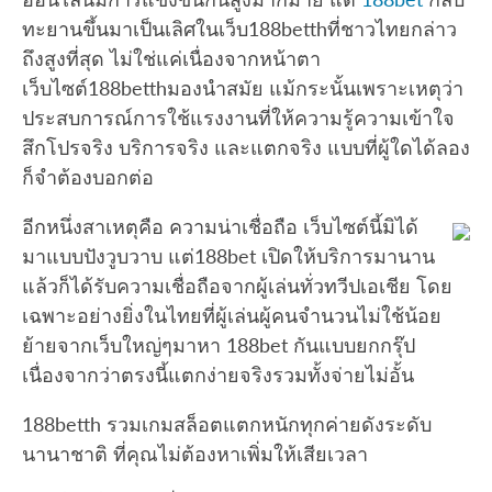
ทะยานขึ้นมาเป็นเลิศในเว็บ188betthที่ชาวไทยกล่าว
ถึงสูงที่สุด ไม่ใช่แค่เนื่องจากหน้าตา
เว็บไซต์188betthมองนำสมัย แม้กระนั้นเพราะเหตุว่า
ประสบการณ์การใช้แรงงานที่ให้ความรู้ความเข้าใจ
สึกโปรจริง บริการจริง และแตกจริง แบบที่ผู้ใดได้ลอง
ก็จำต้องบอกต่อ
อีกหนึ่งสาเหตุคือ ความน่าเชื่อถือ เว็บไซต์นี้มิได้
มาแบบปังวูบวาบ แต่188bet เปิดให้บริการมานาน
แล้วก็ได้รับความเชื่อถือจากผู้เล่นทั่วทวีปเอเชีย โดย
เฉพาะอย่างยิ่งในไทยที่ผู้เล่นผู้คนจำนวนไม่ใช้น้อย
ย้ายจากเว็บใหญ่ๆมาหา 188bet กันแบบยกกรุ๊ป
เนื่องจากว่าตรงนี้แตกง่ายจริงรวมทั้งจ่ายไม่อั้น
188betth รวมเกมสล็อตแตกหนักทุกค่ายดังระดับ
นานาชาติ ที่คุณไม่ต้องหาเพิ่มให้เสียเวลา