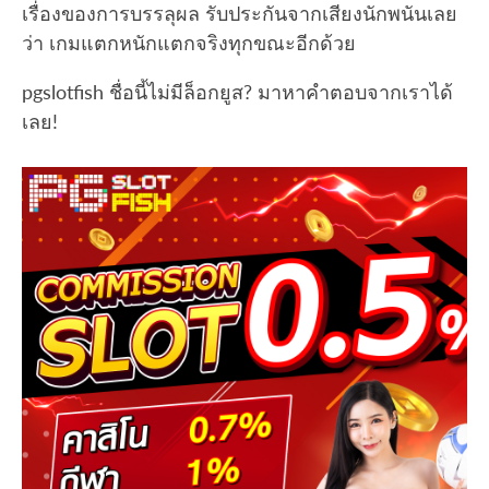
เรื่องของการบรรลุผล รับประกันจากเสียงนักพนันเลย
ว่า เกมแตกหนักแตกจริงทุกขณะอีกด้วย
pgslotfish ชื่อนี้ไม่มีล็อกยูส? มาหาคำตอบจากเราได้
เลย!