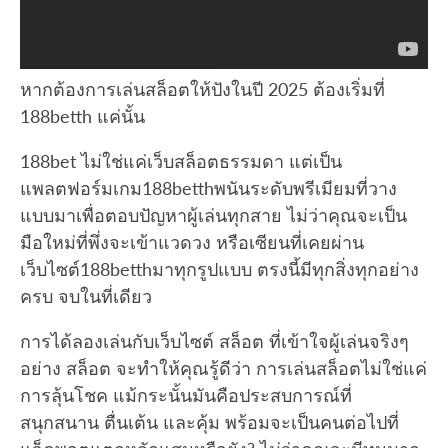
หากต้องการเล่นสล็อตให้ปังในปี 2025 ต้องเริ่มที่
188betth แค่นั้น
188bet ไม่ใช่แค่เว็บสล็อตธรรมดา แต่เป็น
แพลตฟอร์มเกม188betthพนันระดับพรีเมียมที่วาง
แบบมาเพื่อตอบปัญหาผู้เล่นทุกสาย ไม่ว่าคุณจะเป็น
มือใหม่ที่พึ่งจะเข้าแวดวง หรือเซียนที่เคยผ่าน
เว็บไซต์188betthมาทุกรูปแบบ ตรงนี้มีทุกสิ่งทุกอย่าง
ครบ จบในที่เดียว
การได้ลองเล่นกับเว็บไซต์ สล็อต ที่เข้าใจผู้เล่นจริงๆ
อย่าง สล็อต จะทำให้คุณรู้ดีว่า การเล่นสล็อตไม่ใช่แค่
การลุ้นโชค แม้กระนั้นมันคือประสบการณ์ที่
สนุกสนาน ตื่นเต้น และคุ้ม พร้อมจะเป็นคนต่อไปที่