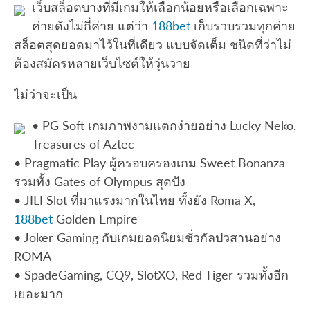
เว็บสล็อตบางที่มีเกมให้เลือกน้อยหรือเลือกเฉพาะ
ค่ายดังไม่กี่ค่าย แต่ว่า
188bet
เก็บรวบรวมทุกค่าย
สล็อตสุดยอดมาไว้ในที่เดียว แบบจัดเต็ม ชนิดที่ว่าไม่
ต้องสมัครหลายเว็บไซต์ให้วุ่นวาย
ไม่ว่าจะเป็น
• PG Soft เกมภาพงามแตกง่ายอย่าง Lucky Neko,
Treasures of Aztec
• Pragmatic Play ผู้ครอบครองเกม Sweet Bonanza
รวมทั้ง Gates of Olympus สุดปัง
• JILI Slot ที่มาแรงมากในไทย ทั้งยัง Roma X,
188bet
Golden Empire
• Joker Gaming กับเกมยอดนิยมชั่วกัลปวสานอย่าง
ROMA
• SpadeGaming, CQ9, SlotXO, Red Tiger รวมทั้งอีก
เยอะมาก