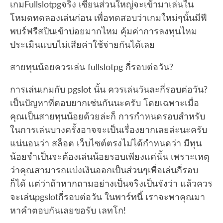
เกมFullslotpgจริง เซียนส่วนใหญ่จะเข้ามาเล่นใน
โหมดทดลองเล่นก่อน เพื่อทดสอบว่าเกมใหม่ๆนั้นมีฟี
พบร์ฟรีสปินเข้าบ่อยมากไหม คุ้มค่าการลงทุนไหม
ประเมินแบบไม่เสียค่าใช้จ่ายกันได้เลย
สายทุนน้อยควรเล่น fullslotpg กี่รอบต่อวัน?
การเล่นเกมกับ pgslot นั้น ควรเล่นวันละกี่รอบต่อวัน?
เป็นปัญหาที่ตอบยากเช่นกันนะครับ โดยเฉพาะเมื่อ
คุณเป็นสายทุนน้อยด้วยล่ะก็ การกำหนดรอบสำหรับ
ในการเล่นบางครั้งอาจจะเป็นเรื่องยากเลยล่ะนะครับ
แน่นอนว่า สล็อต เว็บไซต์ตรงไม่ได้กำหนดว่า มีทุน
น้อยจำเป็นจะต้องเล่นน้อยรอบเพียงแค่นั้น เพราะเหตุ
ว่าคุณสามารถแบ่งเงินออกเป็นส่วนๆเพื่อเล่นกี่รอบ
ก็ได้ แต่ว่าถ้าหากถามอย่างเป็นจริงเป็นจังว่า แล้วควร
จะเล่นpgslotกี่รอบต่อวัน ในพาร์ทนี้ เราจะพาคุณมา
หาคำตอบกันเลยขอรับ เลทโก!