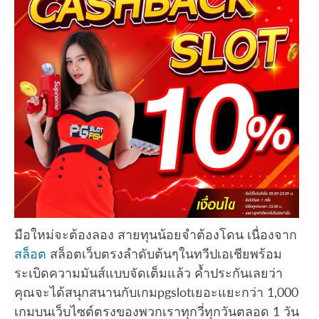
มือใหม่จะต้องลอง สายทุนน้อยจำต้องโดน เนื่องจาก
สล็อต
สล็อตเว็บตรงลำดับต้นๆในทวีปเอเชียพร้อม
ระเบิดความมันส์แบบจัดเต็มแล้ว ค้ำประกันเลยว่า
คุณจะได้สนุกสนานกับเกมpgslotเยอะแยะกว่า 1,000
เกมบนเว็บไซต์ตรงของพวกเราทุกวี่ทุกวันตลอด 1 วัน