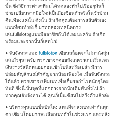
ขึ้น ซึ่งวิธีการต่างๆที่ผมได้ทดลองทำไปเรื่อยๆมันก็
ช่วยเปลี่ยนจากมือใหม่เป็นมือเซียนตัวจริงในชั่วข้าม
คืนเพียงแค่นั้น ดังนั้น ถ้าเกิดคุณต้องการสลับตัวเอง
แบบที่ผมทำล่ะก็ มาทดลองเทคนิคการ
เล่นfullslotpgแบบมืออาชีพกันได้เลยนะครับ ถ้าเกิด
พร้อมและจากนั้นก็เลทโก!
• จับจังหวะเกม:
fullslotpg
เซียนสล็อตจะไม่มานั่งสุ่ม
เล่นมั่วๆนะครับ พวกเขาจะคอยสังเกตว่าเกมเริ่มแจก
เงินรางวัลนิดหน่อยก่อนเข้าโบนัสหรือเปล่า มีการ
ปล่อยสัญลักษณ์สำคัญมากน้อยเพียงใด เมื่อจับจังหวะ
ได้แล้ว พวกเขาจะเพิ่มเบทเพื่อเก็บผลกำไรหนักๆโดย
ทันที ซึ่งนี่เป็นจุดที่แตกต่างจากนักเดิมพันทั่วไป ถ้า
หากคุณจับจังหวะได้ คุณก็เป็นเซียนไปครึ่งตัวแล้วล่ะ
• บริหารทุนแบบขั้นบันได: แทนที่จะลงเบทเท่ากันทุก
ตา เซียนโดยมากจะเลือกเบทต่ำในช่วงแรก และหลัง