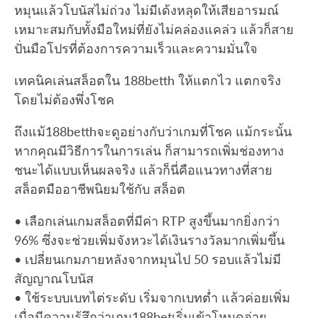
หมุนแล้วโบนัสไม่ถ่วง ไม่มีเด้งหลุดให้เสียอารมณ์
เหมาะสมกับทั้งมือใหม่ที่ยังไม่คล่องแคล่ว แล้วก็สาย
ปั่นมือโปรที่ต้องการความเร็วและความมั่นใจ
เทคนิคเล่นสล็อตใน 188betth ให้แตกไว แตกจริง
โดยไม่ต้องพึ่งโชค
ถึงแม้188betthจะดูอย่างกับว่าเกมที่โชค แม้กระนั้น
หากคุณมีวิธีการในการเล่น ก็สามารถเพิ่มช่องทาง
ชนะได้แบบเห็นผลจริง แล้วก็นี่คือแนวทางที่สาย
สล็อตมืออาชีพนิยมใช้กับ สล็อต
• เลือกเล่นเกมสล็อตที่มีค่า RTP สูงขึ้นมากยิ่งกว่า
96% ซึ่งจะช่วยเพิ่มจังหวะได้เงินรางวัลมากเพิ่มขึ้น
• เปลี่ยนเกมภายหลังจากหมุนไป 50 รอบแล้วไม่มี
สัญญาณโบนัส
• ใช้ระบบเบทไต่ระดับ เริ่มจากเบทต่ำ แล้วค่อยเพิ่ม
เมื่อมีความรู้สึกว่าเกม188betเริ่มเข้าโหมดจ่าย