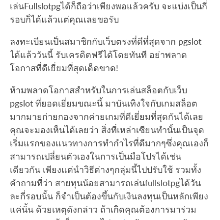
เล่นFullslotpgได้ก็ถือว่าเพียงพอแล้วครับ จะแบ่งเป็นกี่
รอบก็ได้แล้วแต่คุณเลยขอรับ
ลงทะเบียนเป็นสมาชิกกับเว็บตรงที่ดีที่สุดจาก pgslot
ได้แล้ววันนี้ รับเครดิตฟรีได้โดยทันที อย่าพลาด
โอกาสที่ดีเยี่ยมที่สุดเด็ดขาด!
ห้ามพลาดโอกาสสำหรับในการเล่นสล็อตกับเว็บ
pgslot ที่ยอดเยี่ยมขณะนี้ มาบันเทิงใจกับเกมสล็อต
มากมายก่ายกองจากค่ายเกมที่ดีเยี่ยมที่สุดกันได้เลย
คุณจะมองเห็นได้เลยว่า สิ่งที่เหล่าเซียนทำนั้นเป็นจุด
เริ่มแรกของแนวทางการทำกำไรที่ดีมากๆซึ่งคุณเองก็
สามารถเปลี่ยนตัวเองในการเป็นมือโปรได้เช่น
เดียวกัน เพียงแต่นำวิธีต่างๆกลุ่มนี้ไปปรับใช้ รวมทั้ง
คำถามที่ว่า สายทุนน้อยสามารถเล่นfullslotpgได้วัน
ละกี่รอบนั้น ก็จำเป็นต้องขึ้นกับเงินลงทุนเป็นหลักเพียง
แค่นั้น ด้วยเหตุดังกล่าว ถ้าเกิดคุณต้องการมาร่วม