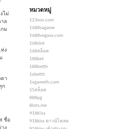
ะ
หมวดหมู่
างไม่
123xos.com
กาล
1688sagame
นเกม
1688vegasx.com
168slot
ห่ง
168สล็อต
ิม
188bet
188betth
1xbetth
วดา
1xgameth.com
ทุก
55สล็อต
888pg
8lots.me
918Kiss
ส ชื่อ
918kiss ดาวน์โหลด
ย่าง
918kiss เข้าสู่ระบบ