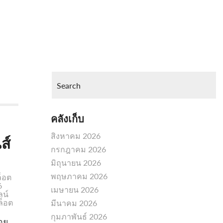
คลังเก็บ
สิงหาคม 2026
ส์
กรกฎาคม 2026
มิถุนายน 2026
พฤษภาคม 2026
ล็อต
6
เมษายน 2026
ลน์
ล็อต
มีนาคม 2026
กุมภาพันธ์ 2026
้อย