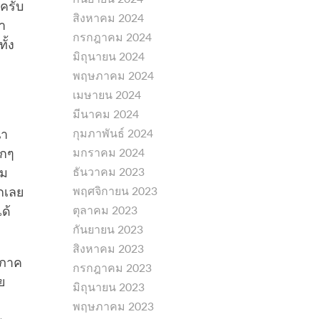
มครับ
สิงหาคม 2024
า
กรกฎาคม 2024
ั้ง
มิถุนายน 2024
พฤษภาคม 2024
เมษายน 2024
มีนาคม 2024
่า
กุมภาพันธ์ 2024
รกๆ
มกราคม 2024
สม
ธันวาคม 2023
กเลย
พฤศจิกายน 2023
ด้
ตุลาคม 2023
กันยายน 2023
สิงหาคม 2023
มภาค
กรกฎาคม 2023
ย
มิถุนายน 2023
พฤษภาคม 2023