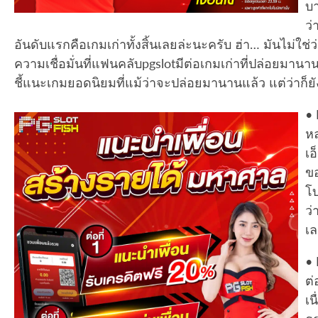
บา
ว่
อันดับแรกคือเกมเก่าทั้งสิ้นเลยล่ะนะครับ ฮ่า… มันไม่ใช่
ความเชื่อมั่นที่แฟนคลับpgslotมีต่อเกมเก่าที่ปล่อยมานา
ชี้แนะเกมยอดนิยมที่แม้ว่าจะปล่อยมานานแล้ว แต่ว่าก็ยังเ
• 
หล
เอ
ขอ
โบ
ว่
เล
•
ต่
เน