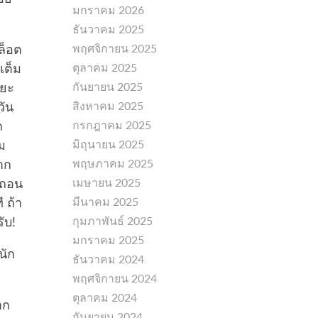
มกราคม 2026
ธันวาคม 2025
ล็อต
พฤศจิกายน 2025
เต็ม
ตุลาคม 2025
แยะ
กันยายน 2025
วัน
สิงหาคม 2025
ก
กรกฎาคม 2025
าม
มิถุนายน 2025
าก
พฤษภาคม 2025
กถอน
เมษายน 2025
 ถ้า
มีนาคม 2025
ับ!
กุมภาพันธ์ 2025
มกราคม 2025
นัก
ธันวาคม 2024
พฤศจิกายน 2024
ตุลาคม 2024
าก
กันยายน 2024