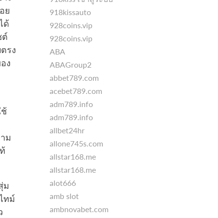
้อย
918kissauto
ได้
928coins.vip
ต์
928coins.vip
บตรง
ABA
ของ
ABAGroup2
abbet789.com
acebet789.com
adm789.info
ช้
adm789.info
allbet24hr
วาม
allone745s.com
ท้
allstar168.me
allstar168.me
alot666
ุ่ม
amb slot
ไทม์
ambnovabet.com
ว