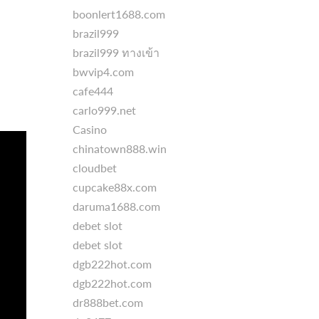
boonlert1688.com
brazil999
brazil999 ทางเข้า
bwvip4.com
cafe444
carlo999.net
Casino
chinatown888.win
cloudbet
cupcake88x.com
daruma1688.com
debet slot
debet slot
dgb222hot.com
dgb222hot.com
dr888bet.com