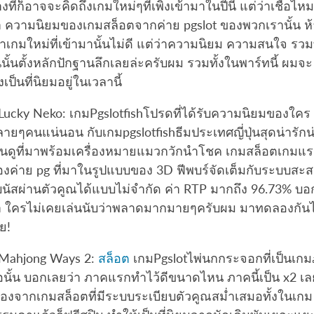
งทีก็อาจจะคิดถึงเกมใหม่ๆที่เพิ่งเข้ามาในปีนี้ แต่ว่าเชื่อไห
า ความนิยมของเกมสล็อตจากค่าย pgslot ของพวกเรานั้น ห้
ว่าเกมใหม่ที่เข้ามานั้นไม่ดี แต่ว่าความนิยม ความสนใจ รวมท
นนั้นตั้งหลักปักฐานลึกเลยล่ะครับผม รวมทั้งในพาร์ทนี้ ผมจะ
ป็นที่นิยมอยู่ในเวลานี้
Lucky Neko: เกมPgslotfishโปรดที่ได้รับความนิยมของใคร
ายๆคนแน่นอน กับเกมpgslotfishธีมประเทศญี่ปุ่นสุดน่ารักน
็นดูที่มาพร้อมเครื่องหมายแมวกวักนำโชค เกมสล็อตเกมแ
งค่าย pg ที่มาในรูปแบบของ 3D ฟีพบร์จัดเต็มกับระบบสะ
นัสผ่านตัวคูณได้แบบไม่จำกัด ค่า RTP มากถึง 96.73% บอ
า ใครไม่เคยเล่นนับว่าพลาดมากมายๆครับผม มาทดลองกันไ
ย!
 Mahjong Ways 2:
สล็อต
เกมPgslotไพ่นกกระจอกที่เป็นเก
อนั้น บอกเลยว่า ภาคแรกทำไว้ดีขนาดไหน ภาคนี้เป็น x2 เล
ื่องจากเกมสล็อตที่มีระบบระเบียบตัวคูณสม่ำเสมอทั้งในเกม