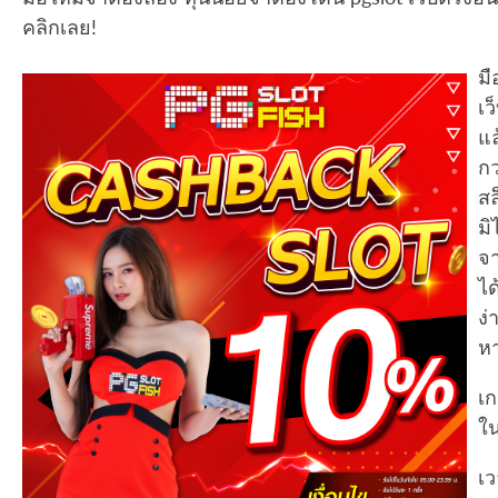
คลิกเลย!
มื
เว
แล
กว
สล
มิ
จ
ไ
ง่
หา
เก
ใน
เว