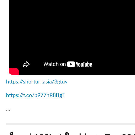
https://shorturl.asia/3gtuy
https://t.co/b977nR8BgT
…