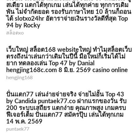
สเดียว แตกได้ทุกเกม เล่นได้ทุกค่าย ทุกการเดิม
พัน ไม่จำกัดยอด รองรับภาษาไทย 10 ล้านก็ถอน
ได้ slotxo24hr อัตาราจ่ายเงินรางวัลดีที่สุด Top
94 by Rocky
สล็อตxo
เว็บใหญ่ สล็อต168 websiteใหญ่ ทำไมสล็อตเว็บ
ตรงถึงน่าเล่นกว่าเดิมในปีนี้ มือใหม่ก็เริ่มได้ไม่
ยาก ทดลองเล่น Top 47 by Danial
hengjing168c.com 8 มิ.ย. 2569 casino online
hengjing168
ปั่นแตก77 เล่นง่ายจ่ายจริง จ่ายไม่อั้น Top 43
by Candida puntaek77.co ฝากแรกของวัน รับ
200 ระบบเสถียร แตกง่าย คุณภาพสูง เกมครบ
ฟีเจอร์เต็ม ปั่นแตก77 สมัครปุ๊บ เล่นได้ทุกเกม
14 พ.ค. 2569
puntaek77