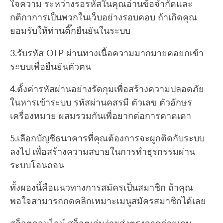
ใจความ ระหว่างรอรหัสในคุณอ่านข้อจำกัดและ
กติกาการเป็นพวกในเว็บอย่างรอบคอบ ถ้าเกิดคุณ
ยอมรับให้ท่านติ๊กยืนยันในระบบ
3.รับรหัส OTP ผ่านทางเนื้อความมากมายคอยกเข้า
ระบบเพื่อยืนยันตัวตน
4.ตั้งค่ารหัสผ่านอย่างรัดกุมเพื่อสร้างความปลอดภัย
ในหารเข้าระบบ รหัสผ่านคสรมี ตัวเลข ตัวอักษร
เครื่องหมาย ผสมรวมกันเพื่อยากต่อการคาดเดา
5.เลือกบัญชีธนาคารที่คุณต้องการจะผูกติดกับระบบ
ลงไป เพื่อสร้างความสบายในการทำธุรกรรมผ่าน
ระบบโอนถอน
ทั้งผองนี้คือแนวทางการสมัครเป็นสมาชิก ถ้าคุณ
พอใจสามารถกดคลิกเหมาะเมนูสมัครสมาชิกได้เลย
สล็อตออนไลน์ สล็อตเล่นง่ายส่งตรงจากค่ายเกม