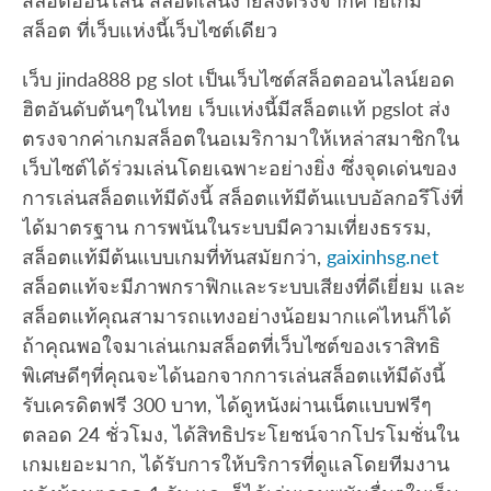
สล็อต ที่เว็บแห่งนี้เว็บไซต์เดียว
เว็บ jinda888 pg slot เป็นเว็บไซต์สล็อตออนไลน์ยอด
ฮิตอันดับต้นๆในไทย เว็บแห่งนี้มีสล็อตแท้ pgslot ส่ง
ตรงจากค่าเกมสล็อตในอเมริกามาให้เหล่าสมาชิกใน
เว็บไซต์ได้ร่วมเล่นโดยเฉพาะอย่างยิ่ง ซึ่งจุดเด่นของ
การเล่นสล็อตแท้มีดังนี้ สล็อตแท้มีต้นแบบอัลกอรึโง่ที่
ได้มาตรฐาน การพนันในระบบมีความเที่ยงธรรม,
สล็อตแท้มีต้นแบบเกมที่ทันสมัยกว่า,
gaixinhsg.net
สล็อตแท้จะมีภาพกราฟิกและระบบเสียงที่ดีเยี่ยม และ
สล็อตแท้คุณสามารถแทงอย่างน้อยมากแค่ไหนก็ได้
ถ้าคุณพอใจมาเล่นเกมสล็อตที่เว็บไซต์ของเราสิทธิ
พิเศษดีๆที่คุณจะได้นอกจากการเล่นสล็อตแท้มีดังนี้
รับเครดิตฟรี 300 บาท, ได้ดูหนังผ่านเน็ตแบบฟรีๆ
ตลอด 24 ชั่วโมง, ได้สิทธิประโยชน์จากโปรโมชั่นใน
เกมเยอะมาก, ได้รับการให้บริการที่ดูแลโดยทีมงาน