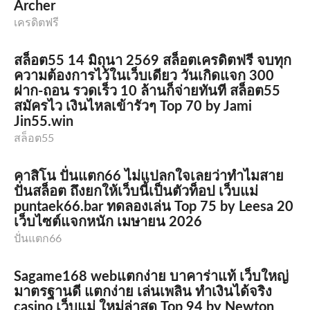
Archer
เครดิตฟรี
สล็อต55 14 มิถุนา 2569 สล็อตเครดิตฟรี จบทุก
ความต้องการไว้ในเว็บเดียว วันเกิดแจก 300
ฝาก-ถอน รวดเร็ว 10 ล้านก็จ่ายทันที สล็อต55
สมัครไว เงินไหลเข้ารัวๆ Top 70 by Jami
Jin55.win
สล็อต55
คาสิโน ปั่นแตก66 ไม่แปลกใจเลยว่าทำไมสาย
ปั่นสล็อต ถึงยกให้เว็บนี้เป็นตัวท็อป เว็บแม่
puntaek66.bar ทดลองเล่น Top 75 by Leesa 20
เว็บไซต์แจกหนัก เมษายน 2026
ปั่นแตก66
Sagame168 webแตกง่าย บาคาร่าแท้ เว็บใหญ่
มาตรฐานดี แตกง่าย เล่นเพลิน ทำเงินได้จริง
casino เว็บแม่ ใหม่ล่าสุด Top 94 by Newton