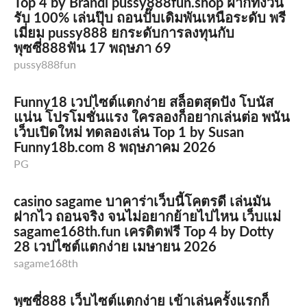
Top 4 by Brandi pussy888fun.shop ฝากทั้งวัน
รับ 100% เล่นปุ๊บ ถอนปั๊บเดิมพันเหนือระดับ พรี
เมี่ยม pussy888 ยกระดับการลงทุนกับ
พุซซี่888ฟัน 17 พฤษภา 69
pussy888fun
Funny18 เวปไซต์แตกง่าย สล็อตสุดปัง โบนัส
แน่น โปรโมชั่นแรง ใครลองก็อยากเล่นต่อ พนัน
เว็บเปิดใหม่ ทดลองเล่น Top 1 by Susan
Funny18b.com 8 พฤษภาคม 2026
PG
casino sagame บาคาร่าเว็บนี้โคตรดี เล่นมัน
ฝากไว ถอนจริง จนไม่อยากย้ายไปไหน เว็บแม่
sagame168th.fun เครดิตฟรี Top 4 by Dotty
28 เวปไซต์แตกง่าย เมษายน 2026
sagame168th
พุซซี่888 เว็บไซต์แตกง่าย เข้าเล่นครั้งแรกก็