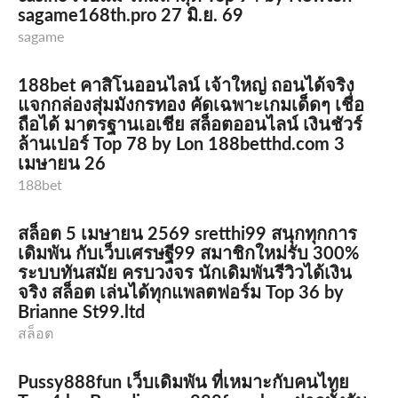
sagame168th.pro 27 มิ.ย. 69
sagame
188bet คาสิโนออนไลน์ เจ้าใหญ่ ถอนได้จริง
แจกกล่องสุ่มมังกรทอง คัดเฉพาะเกมเด็ดๆ เชื่อ
ถือได้ มาตรฐานเอเชีย สล็อตออนไลน์ เงินชัวร์
ล้านเปอร์ Top 78 by Lon 188betthd.com 3
เมษายน 26
188bet
สล็อต 5 เมษายน 2569 sretthi99 สนุกทุกการ
เดิมพัน กับเว็บเศรษฐี99 สมาชิกใหม่รับ 300%
ระบบทันสมัย ครบวงจร นักเดิมพันรีวิวได้เงิน
จริง สล็อต เล่นได้ทุกแพลตฟอร์ม Top 36 by
Brianne St99.ltd
สล็อต
Pussy888fun เว็บเดิมพัน ที่เหมาะกับคนไทย