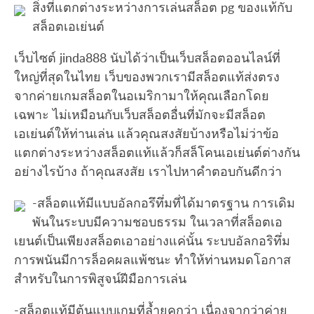
สิ่งที่แตกต่างระหว่างการเล่นสล็อต pg ของแท้กับ
สล็อตเอเย่นต์
เว็บไซต์ jinda888 นับได้ว่าเป็นเว็บสล็อตออนไลน์ที่
ใหญ่ที่สุดในไทย เว็บของพวกเรามีสล็อตแท้ส่งตรง
จากค่ายเกมสล็อตในอเมริกามาให้คุณเลือกโดย
เฉพาะ ไม่เหมือนกับเว็บสล็อตอื่นที่มักจะมีสล็อต
เอเย่นต์ให้ท่านเล่น แล้วคุณสงสัยบ้างหรือไม่ว่าข้อ
แตกต่างระหว่างสล็อตแท้แล้วก็สล็โคนเอเย่นต์ต่างกัน
อย่างไรบ้าง ถ้าคุณสงสัย เราไปหาคำตอบกันดีกว่า
-สล็อตแท้มีแบบอัลกอรึทึ่มที่ได้มาตรฐาน การเดิม
พันในระบบมีความชอบธรรม ในเวลาที่สล็อตเอ
เยนต์เป็นเพียงสล็อตเอาอย่างแค่นั้น ระบบอัลกอริทึ่ม
การพนันมีการล็อคผลแพ้ชนะ ทำให้ท่านหมดโอกาส
สำหรับในการพิสูจน์ฝีมือการเล่น
-สล็อตแท้มีต้นแบบเกมที่ล้ำยุคกว่า เนื่องจากว่าค่าย