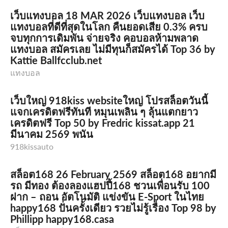
เว็บแทงบอล 18 MAR 2026 เว็บแทงบอล เว็บ
แทงบอลที่ดีที่สุดในโลก คืนยอดเสีย 0.3% ครบ
จบทุกการเดิมพัน จ่ายจริง คอบอลห้ามพลาด
แทงบอล สมัครเลย ไม่มีทุนก็สมัครได้ Top 36 by
Kattie Ballfcclub.net
แทงบอล
เว็บใหญ่ 918kiss websiteใหญ่ โปรสล็อตวันนี้
แจกเครดิตฟรีทันที หมุนเพลิน ๆ ลุ้นแตกยาว
เครดิตฟรี Top 50 by Fredric kissat.app 21
มีนาคม 2569 พนัน
918kissauto
สล็อต168 26 February 2569 สล็อต168 อยากมี
รถ มีทอง ต้องลองแฮปปี้168 ชวนเพื่อนรับ 100
ฝาก – ถอน อัตโนมัติ แข่งขัน E-Sport ในไทย
happy168 ปั่นครั้งเดียว รวยไม่รู้เรื่อง Top 98 by
Phillipp happy168.casa