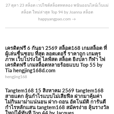
27 ตุลา 23 สล็อต เวปไซต์สล็อตทดลอง พนันออนไลน์เว็บแม่
สล็อต ใหม่ล่าสุด Top 94 by Joanna สล็อต
happyangpao.com
→
เครดิตฟรี 6 กันยา 2569 สล็อต168 เกมสล็อต ที่
ผู้เล่นชื่นชอบ ที่สุด ลอตเตอรี่ ราคาถูก เกมคุร
ภาพ เว็บโปร่งใส ไลฟ์สด สล็อต ยิงปลา กีฬา ไพ่
เครดิตฟรี เกมสล็อตหลายร้อยแบบ Top 55 by
Tia hengjing168d.com
hengjing168
Tangtem168 15 สิงหาคม 2569 tangtem168
สายแตก ลุ้นกำไรแบบไม่เสียฟีล ฝากมาคุ้มค่า
ไม่กินมาม่าแน่นอน ฝาก-ถอน อัตโนมัติ การันตี
กำไรหลักแสน tangtem168 สมัครง่าย ลุ้นรางวัล
ใหญ่ได้ทันที Top 44 by Jacques