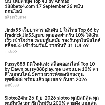
ปั่น ใหม่ล่าสุด Top 43 by Ahmad
188bets4.com 17 September 26 พนัน
ออนไลน์
สล็อตเว็บตรง
Jinda55 เว็บบาคาร่าอันดับ 1 ในไทย Top 66 by
Fredrick Jin55.guru ทุกยอดฝากรับ 10% ได้เงิน
เร็ว เข้าใจง่าย ระบบทันสมัย รองรับทุกไลฟ์สไตล์
สล็อต55 เข้าร่วมวันนี้ รวยทันที 31 JUL 69
jinda55
Pussy888 มิติใหม่แห่ง สล็อตออนไลน์ Top 10
by Dawn pussy888play.me แคชแบค 10% คา
สิโนออนไลน์ 5ดาว สวรรค์ของนักลงทุน
พุซซี่888 พร้อมแล้ว ลุยเลย 9 กันยา 2026
พุซซี่888
Slotxo24hr 26 มิ.ย. 2026 slotxo ทุกบิลมีลุ้น ทุก
ทุนมีหวัง สมาชิกใหม่รับ 200% ค่ายดัง เกมเล่น