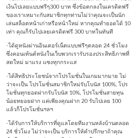
เงินไปเลยแบบฟรีๆ300 บาท ซึ่งข้อตกลงในเครดิตฟรี
ของเราเหมาะกับสมาชิกทุกท่านไม่ว่าคุณจะเป็นนัก
เล่นสล็อตหน้าเก่าหรือหน้าใหม่ หากคุณทำยอดได้ 10
เท่า คุณก็รับไปเลยเครดิตฟรี 300 บาทในทันที
-ได้ดูหนังผ่านอินเตอร์เน็ตแบบฟรีๆตลอด 24 ชั่วโมง
ซึ่งคอนเท้นต์หนังในเว็บพวกเรารับรองประสิทธิภาพที่
สดใหม่ มาแรง แซงทุกกระแส
-ได้สิทธิประโยชน์จากโปรโมชั่นในเกมมากมาย ไม่
ว่าจะเป็น โปรโมชั่นสมาชิกใหม่รับโบนัส 100%, โปร
โมชั่นทุกยอดฝากรับโบนัส 10%, โปรโมชั่นสายทุน
น้อยทยอยฝาก แค่เพียงคุณฝาก 20 รับไปเลย 100
แล้วก็โปรโมชั่นฯลฯ
-ได้รับการให้บริการที่ดูแลโดยทีมงานหลังบ้านตลอด
24 ชั่วโมง ไม่ว่าจะเป็น บริการให้คำปรึกษาถ้าคุณ