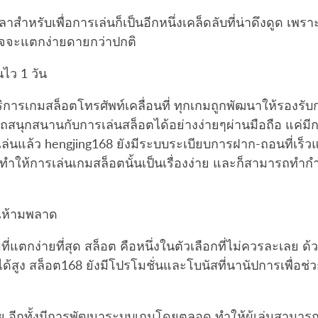
ำหรับเพื่อการเล่นก็เป็นอีกหนึ่งเคล็ดลับที่น่าดึงดูด เพร
าจจะแตกง่ายดายกว่าปกติ
นไว 1 วัน
บริการเกมสล็อตโทรศัพท์เคลื่อนที่ ทุกเกมถูกพัฒนาให้รองรับ
ถสนุกสนานกับการเล่นสล็อตได้อย่างง่ายๆผ่านมือถือ แค่มี
เล่นแล้ว hengjing168 ยังมีระบบระเบียบการฝาก-ถอนที่เร็ว
ง ทำให้การเล่นเกมสล็อตนั้นเป็นเรื่องง่าย และก็สามารถทำก
ุณห้ามพลาด
แตกง่ายที่สุด สล็อต คือหนึ่งในตัวเลือกที่ไม่ควรละเลย ด้
ด้สูง สล็อต168 ยังมีโปรโมชั่นและโบนัสที่นานัปการเพื่อช่ว
าย อีกทั้งมีการพัฒนาระบบเกมโดยตลอด ทำให้ผู้เล่นสามาร