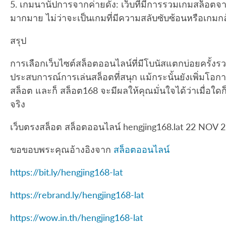
5. เกมนานัปการจากค่ายดัง: เว็บที่มีการรวมเกมสล็อต
มากมาย ไม่ว่าจะเป็นเกมที่มีความสลับซับซ้อนหรือเกมกล
สรุป
การเลือกเว็บไซต์สล็อตออนไลน์ที่มีโบนัสแตกบ่อยครั้งรวมท
ประสบการณ์การเล่นสล็อตที่สนุก แม้กระนั้นยังเพิ่มโอกา
สล็อต และก็ สล็อต168 จะมีผลให้คุณมั่นใจได้ว่าเมื่อ
จริง
เว็บตรงสล็อต สล็อตออนไลน์ hengjing168.lat 22 NOV 2
ขอขอบพระคุณอ้างอิงจาก
สล็อตออนไลน์
https://bit.ly/hengjing168-lat
https://rebrand.ly/hengjing168-lat
https://wow.in.th/hengjing168-lat