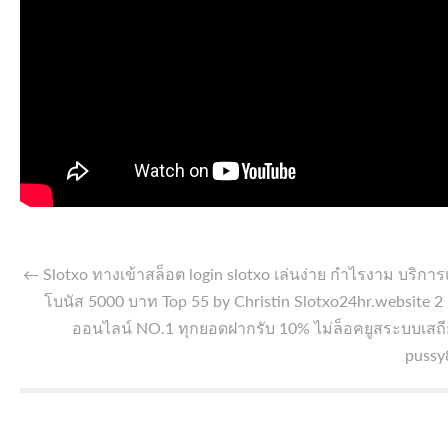
←
Slotxo ทางเข้าสล็อต login slotxo เล่นง่าย กำไรงาม บริ
โบนัส 5000 บาท Top 55 by Christin Slotxo24hr.website 
ออนไลน์ NO.1 ทุกยอดฝากรับ 10% ไม่ล็อคยูสระบบเสถีย
pussy