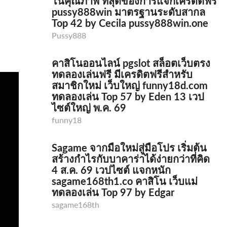
โนคุณภาพ ที่สุดของการแจกเครดิตฟรี
pussy888win มาตรฐานระดับสากล
Top 42 by Cecila pussy888win.one
Pussy888
คาสิโนออนไลน์ pgslot สล็อตเว็บตรง
ทดลองเล่นฟรี มีเครดิตฟรีสำหรับ
สมาชิกใหม่ เว็บใหญ่ funny18d.com
ทดลองเล่น Top 57 by Eden 13 เวป
ไซต์ใหญ่ พ.ค. 69
funny18
Sagame จากมือใหม่สู่มือโปร เริ่มต้น
สร้างกำไรกับบาคาร่าได้ง่ายกว่าที่คิด
4 ส.ค. 69 เวปไซต์ แจกหนัก
sagame168th1.co คาสิโน เว็บแม่
ทดลองเล่น Top 97 by Edgar
sagame168th