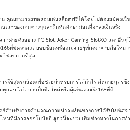
ยไหน คุณสามารถทดสอบเล่นสล็อตฟรีได้โดยไม่ต้องสมัครเป็
ลักษณะของเกมต่างๆและฝึกหัดทักษะก่อนที่จะลงเงินจริง
ค่ายดังอย่าง PG Slot, Joker Gaming, SlotXO และอื่นๆโ
168ที่มีความสลับซับซ้อนหรือเกมง่ายๆที่เหมาะกับมือใหม่ 
ก็ชอบมากที่สุด
อการใช้สูตรสล็อตเพื่อช่วยสำหรับการได้กำไร มีหลายสูตรซึ่ง
กคน ไม่ว่าจะเป็นมือใหม่หรือผู้เล่นเฮงจริง168ที่มี
าสตร์สำหรับการคำนวณความน่าจะเป็นของการได้รับโบนัสจ
ที่มีการออกโบนัสถี่ สูตรนี้จะช่วยเพิ่มช่องทางในการท