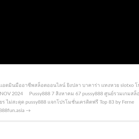
การแอดมินมืออาชีพสล็อตออนไลน์ ยิงปลา บาคาร่า แทงหวย slotxo โ
2 NOV 2024
Pussy888 7 สิงหาคม 67 pussy888 ศูนย์รวมเกมสล็
ร ไม่สะดุด pussy888 แจกโปรโมชั่นเครดิตฟรี Top 83 by Ferne
888fun.asia
→