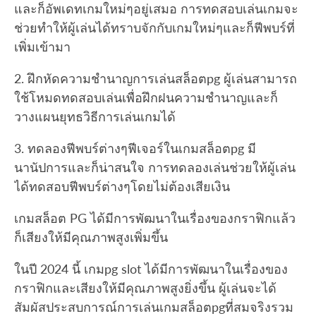
และก็อัพเดทเกมใหม่ๆอยู่เสมอ การทดสอบเล่นเกมจะ
ช่วยทำให้ผู้เล่นได้ทราบจักกับเกมใหม่ๆและก็ฟีพบร์ที่
เพิ่มเข้ามา
2. ฝึกหัดความชำนาญการเล่นสล็อตpg ผู้เล่นสามารถ
ใช้โหมดทดสอบเล่นเพื่อฝึกฝนความชำนาญและก็
วางแผนยุทธวิธีการเล่นเกมได้
3. ทดลองฟีพบร์ต่างๆฟีเจอร์ในเกมสล็อตpg มี
นานัปการและก็น่าสนใจ การทดลองเล่นช่วยให้ผู้เล่น
ได้ทดสอบฟีพบร์ต่างๆโดยไม่ต้องเสียเงิน
เกมสล็อต PG ได้มีการพัฒนาในเรื่องของกราฟิกแล้ว
ก็เสียงให้มีคุณภาพสูงเพิ่มขึ้น
ในปี 2024 นี้ เกมpg slot ได้มีการพัฒนาในเรื่องของ
กราฟิกและเสียงให้มีคุณภาพสูงยิ่งขึ้น ผู้เล่นจะได้
สัมผัสประสบการณ์การเล่นเกมสล็อตpgที่สมจริงรวม