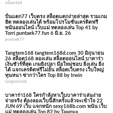
สล็อต168
ปั่นแตก77 เว็บตรง สล็อตแตกง่ายล่าสุด รวมเกม
ฮิต ทดลองเล่นได้ พร้อมโปรโมชั่นเครดิตฟรี
พนันออนไลน์ เว็บแม่ ทดลองเล่น Top 41 by
Torri puntaek77.fun 6 มิ.ย. 26
puntaek77
Tangtem168 tangtem168d.com 30 มิถุนายน
26 สล็อต168 ลองเล่น สล็อตออนไลน์ บาคาร่า
เงินชัวร์ที่สุด เกมยิงปลา มือใหม่ชอบ ยิ่งเล่น ยิ่ง
ได้ แจกเครดิตฟรีไม่อั้น สล็อตเว็บตรง เว็บใหญ่
ทุนหนา ซ่ากว่าใคร Top 88 by Irwin
tangtem168
บาคาร่า168 ใครกำลังหาเว็บบาคาร่าเล่นง่าย
จ่ายจริง ต้องลองเว็บนี้สักครั้งแล้วจะเข้าใจ 22
JUN 69 เว็บ แจกหนัก sexy168b.com พนัน เว็บ
แม่ ทดลองเล่น Top 82 by Tawnya