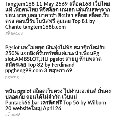
Tangtem168 11 May 2569 สล็อต168 เว็บไทย
แท้ เพื่อคนไทย พีจีสล็อต เกมสด เล่นกันสดๆจาก
บ่อน หวย บอล บาคาร่า ยิงปลา สล็อต สล็อตเว็บ
ตรง ตอนนี้รับโบนัสฟรี ลุยเลย Top 81 by
Chante tangtem168b.com
สล็อต168
Pgslot เฮงไม่หยุด เงินพุ่งไม่พัก สมาชิกใหม่รับ
250% แจกลิงค์รับทรัพย์แค่แนะนำเพื่อนPg
slot,AMBSLOT,JILI pgslot สายมู ห้ามพลาด
สมัครเลย Top 82 by Ferdinand
ppgheng99.com 3 พฤษภา 69
pgheng
พนัน pgslot สล็อตเว็บตรง ไม่ผ่านเอเย่นต์ มั่นคง
ปลอดภัย ถอนได้ไม่จำกัด เว็บแม่
Puntaek66.bar เครดิตฟรี Top 56 by Wilburn
20 websiteใหญ่ April 26
สล็อต66