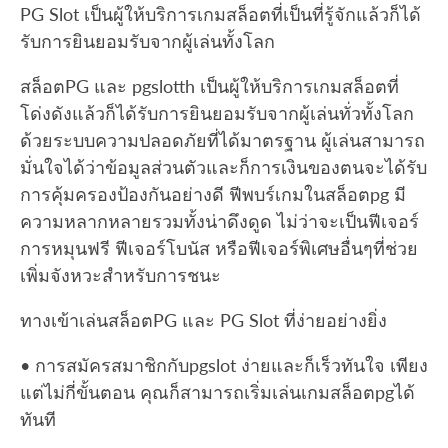
PG Slot เป็นผู้ให้บริการเกมสล็อตที่เป็นที่รู้จักแล้วก็ได้
รับการยินยอมรับจากผู้เล่นทั้งโลก
สล็อตPG และ pgslotth เป็นผู้ให้บริการเกมสล็อตที่
โด่งดังแล้วก็ได้รับการยินยอมรับจากผู้เล่นทั่วทั้งโลก
ด้วยระบบความปลอดภัยที่ได้มาตรฐาน ผู้เล่นสามารถ
มั่นใจได้ว่าข้อมูลส่วนตัวและก็การเงินของตนจะได้รับ
การคุ้มครองป้องกันอย่างดี ฟีพบร์เกมในสล็อตpg มี
ความหลากหลายรวมทั้งน่าดึงดูด ไม่ว่าจะเป็นฟีเจอร์
การหมุนฟรี ฟีเจอร์โบนัส หรือฟีเจอร์พิเศษอื่นๆที่ช่วย
เพิ่มจังหวะสำหรับการชนะ
ทางเข้าเล่นสล็อตPG และ PG Slot ที่ง่ายอย่างยิ่ง
• การสมัครสมาชิกกับpgslot ง่ายและก็เร็วทันใจ เพียง
แต่ไม่กี่ขั้นตอน คุณก็สามารถเริ่มเล่นเกมสล็อตpgได้
ทันที