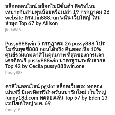
สล็อตออนไลน์ สล็อตไม่มีขั้นต่ำ ดีจริงไหม
เหมาะกับสายทุนน้อยหรือเปล่า 19 กรกฎาคม 26
website ตรง Jin888.run พนัน เว็บใหญ่ ใหม่
ล่าสุด Top 67 by Allison
jinda888
Pussy888win 5 กรกฎาคม 26 pussy888 โปร
โมชั่นพุซซี่888 ถอนได้จริง คืนยอดเสีย 10%
ศูนย์รวมเกมคาสิโนคุณภาพ ที่สุดของการแจก
เครดิตฟรี pussy888win มาตรฐานระดับสากล
Top 42 by Cecila pussy888win.one
Pussy888
คาสิโนออนไลน์ pgslot สล็อตเว็บตรง ทดลอง
เล่นฟรี มีเครดิตฟรีสำหรับสมาชิกใหม่ เว็บใหญ่
funny18d.com ทดลองเล่น Top 57 by Eden 13
เวปไซต์ใหญ่ พ.ค. 69
funny18