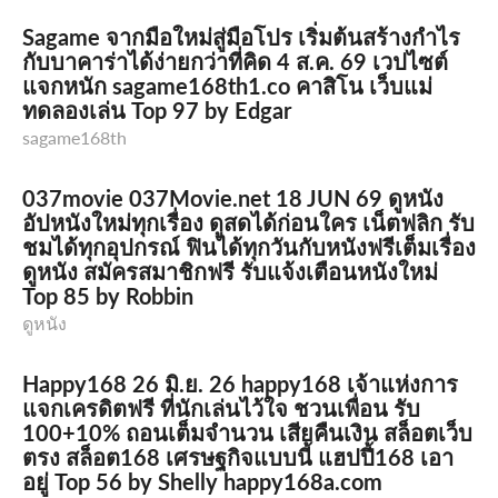
Sagame จากมือใหม่สู่มือโปร เริ่มต้นสร้างกำไร
กับบาคาร่าได้ง่ายกว่าที่คิด 4 ส.ค. 69 เวปไซต์
แจกหนัก sagame168th1.co คาสิโน เว็บแม่
ทดลองเล่น Top 97 by Edgar
sagame168th
037movie 037Movie.net 18 JUN 69 ดูหนัง
อัปหนังใหม่ทุกเรื่อง ดูสดได้ก่อนใคร เน็ตฟลิก รับ
ชมได้ทุกอุปกรณ์ ฟินได้ทุกวันกับหนังฟรีเต็มเรื่อง
ดูหนัง สมัครสมาชิกฟรี รับแจ้งเตือนหนังใหม่
Top 85 by Robbin
ดูหนัง
Happy168 26 มิ.ย. 26 happy168 เจ้าแห่งการ
แจกเครดิตฟรี ที่นักเล่นไว้ใจ ชวนเพื่อน รับ
100+10% ถอนเต็มจำนวน เสียคืนเงิน สล็อตเว็บ
ตรง สล็อต168 เศรษฐกิจแบบนี้ แฮปปี้168 เอา
อยู่ Top 56 by Shelly happy168a.com