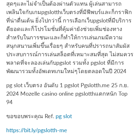
สุดๆและไม่จำเป็นต้องผ่านตัวแทน ผู้เล่นสามารถ
เพลินใจกับเกมpgslotthเว็บตรงที่มีฟีพบร์และก็กราฟิก
ที่น่าตื่นเต้น ยิ่งไปกว่านี้ การเลือกเว็บpgslotที่มีบริการ
ดียอดและก็โปรโมชั่นที่คุ้มค่ายังช่วยเพิ่มช่องทาง
สำหรับในการชนะและก็ทำให้การเล่นเกมมีความ
สนุกสนานเพิ่มขึ้นเรื่อยๆ สำหรับคนที่ปรารถนาสัมผัส
ประสบการณ์การเล่นสล็อตที่เหมาะสมที่สุด ไม่สมควร
พลาดที่จะลองเล่นกับpgslot รวมทั้ง pgslot ที่มีการ
พัฒนารวมทั้งอัพเดทเกมใหม่ๆโดยตลอดในปี 2024
pg slot เว็บตรง อันดับ 1 pgslot Pgslotth.me 25 ก.ย.
2024 Mozelle casino online pgslotthแตกหนัก Top
94
ขอขอบพระคุณ Ref.
pg slot
https://bit.ly/pgslotth-me