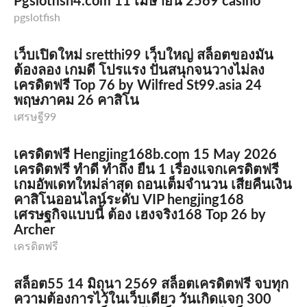
pgslotfish
เว็บเปิดใหม่ sretthi99 เว็บใหญ่ สล็อตของมัน
ต้องลอง เกมดี โปรแรง ปั่นสนุกจนวางไม่ลง
เครดิตฟรี Top 76 by Wilfred St99.asia 24
พฤษภาคม 26 คาสิโน
เศรษฐี99
เครดิตฟรี Hengjing168b.com 15 May 2026
เครดิตฟรี ทำดี ทำถึง ยืน 1 เรื่องแจกเครดิตฟรี
เกมอัพเดทใหม่ล่าสุด ถอนเต็มจำนวน เสียคืนเงิน
คาสิโนออนไลน์ระดับ VIP hengjing168
เศรษฐกิจแบบนี้ ต้อง เฮงจริง168 Top 26 by
Archer
เครดิตฟรี
สล็อต55 14 มิถุนา 2569 สล็อตเครดิตฟรี จบทุก
ความต้องการไว้ในเว็บเดียว วันเกิดแจก 300