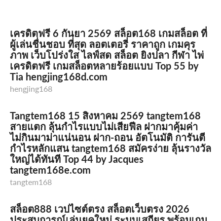
เครดิตฟรี 6 กันยา 2569 สล็อต168 เกมสล็อต ที่
ผู้เล่นชื่นชอบ ที่สุด ลอตเตอรี่ ราคาถูก เกมคุร
ภาพ เว็บโปร่งใส ไลฟ์สด สล็อต ยิงปลา กีฬา ไพ่
เครดิตฟรี เกมสล็อตหลายร้อยแบบ Top 55 by
Tia hengjing168d.com
hengjing168
Tangtem168 15 สิงหาคม 2569 tangtem168
สายแตก ลุ้นกำไรแบบไม่เสียฟีล ฝากมาคุ้มค่า
ไม่กินมาม่าแน่นอน ฝาก-ถอน อัตโนมัติ การันตี
กำไรหลักแสน tangtem168 สมัครง่าย ลุ้นรางวัล
ใหญ่ได้ทันที Top 44 by Jacques
tangtem168e.com
tangtem168
สล็อต888 เวปไซต์ตรง สล็อตเว็บตรง 2026
ประสบการณ์เล่นยุคใหม่ ระบบเสถียร พร้อมเกม