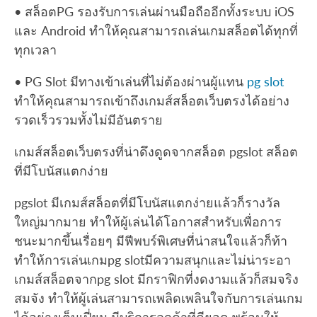
• สล็อตPG รองรับการเล่นผ่านมือถืออีกทั้งระบบ iOS
และ Android ทำให้คุณสามารถเล่นเกมสล็อตได้ทุกที่
ทุกเวลา
• PG Slot มีทางเข้าเล่นที่ไม่ต้องผ่านผู้แทน
pg slot
ทำให้คุณสามารถเข้าถึงเกมส์สล็อตเว็บตรงได้อย่าง
รวดเร็วรวมทั้งไม่มีอันตราย
เกมส์สล็อตเว็บตรงที่น่าดึงดูดจากสล็อต pgslot สล็อต
ที่มีโบนัสแตกง่าย
pgslot มีเกมส์สล็อตที่มีโบนัสแตกง่ายแล้วก็รางวัล
ใหญ่มากมาย ทำให้ผู้เล่นได้โอกาสสำหรับเพื่อการ
ชนะมากขึ้นเรื่อยๆ มีฟีพบร์พิเศษที่น่าสนใจแล้วก็ท้า
ทำให้การเล่นเกมpg slotมีความสนุกและไม่น่าระอา
เกมส์สล็อตจากpg slot มีกราฟิกที่งดงามแล้วก็สมจริง
สมจัง ทำให้ผู้เล่นสามารถเพลิดเพลินใจกับการเล่นเกม
ได้อย่างเต็มเปี่ยม มีบริการลูกค้าที่ดียอด พร้อมให้