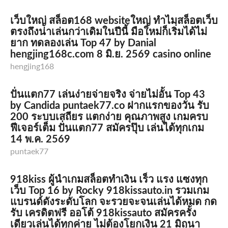
เว็บใหญ่ สล็อต168 websiteใหญ่ ทำไมสล็อตเว็บ
ตรงถึงน่าเล่นกว่าเดิมในปีนี้ มือใหม่ก็เริ่มได้ไม่
ยาก ทดลองเล่น Top 47 by Danial
hengjing168c.com 8 มิ.ย. 2569 casino online
hengjing168
ปั่นแตก77 เล่นง่ายจ่ายจริง จ่ายไม่อั้น Top 43
by Candida puntaek77.co ฝากแรกของวัน รับ
200 ระบบเสถียร แตกง่าย คุณภาพสูง เกมครบ
ฟีเจอร์เต็ม ปั่นแตก77 สมัครปุ๊บ เล่นได้ทุกเกม
14 พ.ค. 2569
puntaek77
918kiss ผู้นำเกมสล็อตทำเงิน เร็ว แรง แซงทุก
เว็บ Top 16 by Rocky 918kissauto.in รวมเกม
แบรนด์ดังระดับโลก จะรวยจะจนเล่นได้หมด กด
รับ เครดิตฟรี ออโต้ 918kissauto สมัครครั้ง
เดียวเล่นได้ทุกค่าย ไม่ต้องโยกเงิน 21 มิถุนา