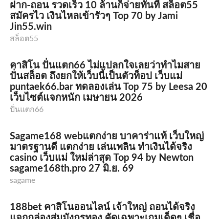
ฝาก-ถอน รวดเร็ว 10 ล้านก็จ่ายทันที สล็อต55
สมัครไว เงินไหลเข้ารัวๆ Top 70 by Jami
Jin55.win
สล็อต55
คาสิโน ปั่นแตก66 ไม่แปลกใจเลยว่าทำไมสาย
ปั่นสล็อต ถึงยกให้เว็บนี้เป็นตัวท็อป เว็บแม่
puntaek66.bar ทดลองเล่น Top 75 by Leesa 20
เว็บไซต์แจกหนัก เมษายน 2026
ปั่นแตก66
Sagame168 webแตกง่าย บาคาร่าแท้ เว็บใหญ่
มาตรฐานดี แตกง่าย เล่นเพลิน ทำเงินได้จริง
casino เว็บแม่ ใหม่ล่าสุด Top 94 by Newton
sagame168th.pro 27 มิ.ย. 69
sagame
188bet คาสิโนออนไลน์ เจ้าใหญ่ ถอนได้จริง
แจกกล่องสุ่มมังกรทอง คัดเฉพาะเกมเด็ดๆ เชื่อ