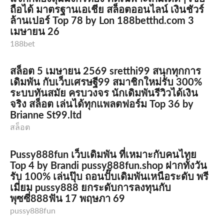
ถือได้ มาตรฐานเอเชีย สล็อตออนไลน์ เงินชัวร์
ล้านเปอร์ Top 78 by Lon 188betthd.com 3
เมษายน 26
188bet
สล็อต 5 เมษายน 2569 sretthi99 สนุกทุกการ
เดิมพัน กับเว็บเศรษฐี99 สมาชิกใหม่รับ 300%
ระบบทันสมัย ครบวงจร นักเดิมพันรีวิวได้เงิน
จริง สล็อต เล่นได้ทุกแพลตฟอร์ม Top 36 by
Brianne St99.ltd
สล็อต
Pussy888fun เว็บเดิมพัน ที่เหมาะกับคนไทย
Top 4 by Brandi pussy888fun.shop ฝากทั้งวัน
รับ 100% เล่นปุ๊บ ถอนปั๊บเดิมพันเหนือระดับ พรี
เมี่ยม pussy888 ยกระดับการลงทุนกับ
พุซซี่888ฟัน 17 พฤษภา 69
pussy888fun