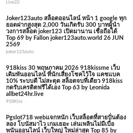
Live22
Joker123auto สล็อตออนไลน์ หน้า 1 google ทุก
ยอดฝากสูงสุด 2,000 วันเกิดรับ 300 บาทผู้นำ
วงการสล็อต joker123 เปิดมานาน เชื่อถือได้
Top 69 by Fallon joker123auto.world 26 JUN
2569
joker123auto
918kiss 30 พฤษภาคม 2026 918kissme เว็บ
เดิมพันออนไลน์ ที่นักเสี่ยงโชคไว้ใจ แคชแบค
10% ระบบดี ไม่สะดุด สล็อตจบที่เดียว 918kiss
กดรับเครดิตฟรีได้เอง Top 63 by Leonida
allbet24hr.live
918Kiss
Pgslot718 webแจกหนัก เว็บสล็อตที่สายปั่นต้อง
ลอง โบนัสมาไว เกมเยอะ เล่นเพลินไม่มีเบื่อ
พนันออนไลน์ เว็บใหญ่ ใหม่ล่าสุด Top 85 by