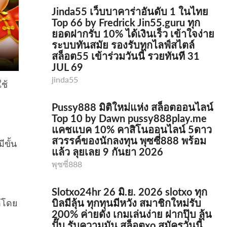
Jinda55 เว็บบาคาร่าอันดับ 1 ในไทย
Top 66 by Fredrick Jin55.guru ทุก
ยอดฝากรับ 10% ได้เงินเร็ว เข้าใจง่าย
ระบบทันสมัย รองรับทุกไลฟ์สไตล์
สล็อต55 เข้าร่วมวันนี้ รวยทันที 31
JUL 69
jinda55
ช้
Pussy888 มิติใหม่แห่ง สล็อตออนไลน์
Top 10 by Dawn pussy888play.me
แคชแบค 10% คาสิโนออนไลน์ 5ดาว
สวรรค์ของนักลงทุน พุซซี่888 พร้อม
ีขั้น
แล้ว ลุยเลย 9 กันยา 2026
พุซซี่888
Slotxo24hr 26 มิ.ย. 2026 slotxo ทุก
บิลมีลุ้น ทุกทุนมีหวัง สมาชิกใหม่รับ
ด้โดย
200% ค่ายดัง เกมเล่นง่าย ฝากปุ๊บ ลุ้น
ปั๊บ รับความมัน สล็อตxo สมัครวันนี้