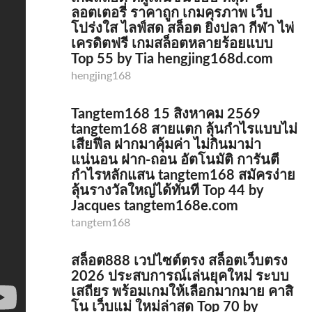
ลอตเตอรี่ ราคาถูก เกมคุรภาพ เว็บ
โปร่งใส ไลฟ์สด สล็อต ยิงปลา กีฬา ไพ่
เครดิตฟรี เกมสล็อตหลายร้อยแบบ
Top 55 by Tia hengjing168d.com
hengjing168
Tangtem168 15 สิงหาคม 2569
tangtem168 สายแตก ลุ้นกำไรแบบไม่
เสียฟีล ฝากมาคุ้มค่า ไม่กินมาม่า
แน่นอน ฝาก-ถอน อัตโนมัติ การันตี
กำไรหลักแสน tangtem168 สมัครง่าย
ลุ้นรางวัลใหญ่ได้ทันที Top 44 by
Jacques tangtem168e.com
tangtem168
สล็อต888 เวปไซต์ตรง สล็อตเว็บตรง
2026 ประสบการณ์เล่นยุคใหม่ ระบบ
เสถียร พร้อมเกมให้เลือกมากมาย คาสิ
โน เว็บแม่ ใหม่ล่าสุด Top 70 by