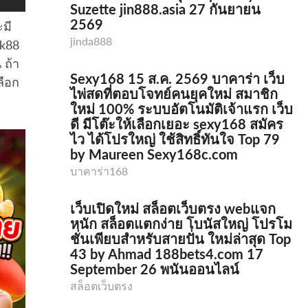
Suzette jin888.asia 27 กันยายน
2569
ะมี
jinda888
lk88
 ถ้า
Sexy168 15 ส.ค. 2569 บาคาร่า เว็บ
ลือก
ไพ่สดที่ตอบโจทย์คนยุคใหม่ สมาชิก
ใหม่ 100% ระบบอัตโนมัติเจ้าแรก เว็บ
ดี มีโต๊ะให้เลือกเยอะ sexy168 สมัคร
ไว ได้โปรใหญ่ ใช้สิทธิ์ทันใจ Top 79
by Maureen Sexy168c.com
บาคาร่า168
เว็บเปิดใหม่ สล็อตเว็บตรง webแจก
หนัก สล็อตแตกง่าย โบนัสใหญ่ โปรโม
ชั่นเพียบสำหรับสายปั่น ใหม่ล่าสุด Top
43 by Ahmad 188bets4.com 17
September 26 พนันออนไลน์
สล็อตเว็บตรง