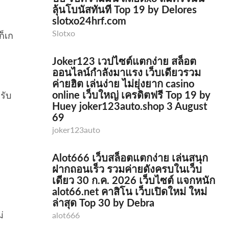
ลุ้นโบนัสทันที Top 19 by Delores
slotxo24hrf.com
Slotxo
ก็เก
Joker123 เวปไซต์แตกง่าย สล็อต
ออนไลน์กำลังมาแรง เว็บเดียวรวม
ค่ายฮิต เล่นง่าย ไม่ยุ่งยาก casino
online เว็บใหญ่ เครดิตฟรี Top 19 by
รับ
Huey joker123auto.shop 3 August
69
joker123auto
Alot666 เว็บสล็อตแตกง่าย เล่นสนุก
ฝากถอนเร็ว รวมค่ายดังครบในเว็บ
เดียว 30 ก.ค. 2026 เว็บไซต์ แจกหนัก
alot66.net คาสิโน เว็บเปิดใหม่ ใหม่
ล่าสุด Top 30 by Debra
่
alot666