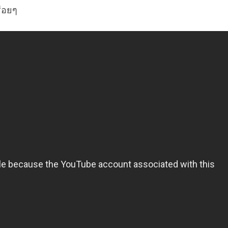
ื่อยๆ