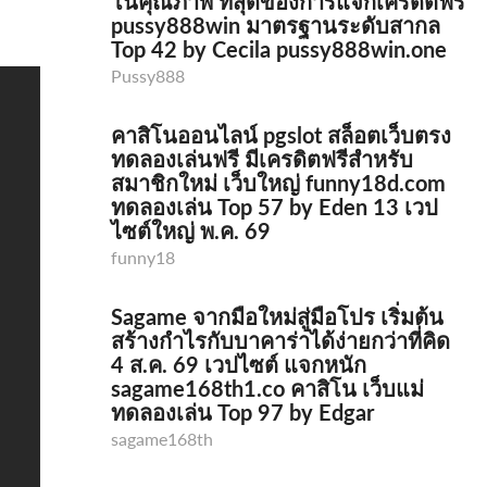
โนคุณภาพ ที่สุดของการแจกเครดิตฟรี
pussy888win มาตรฐานระดับสากล
Top 42 by Cecila pussy888win.one
Pussy888
คาสิโนออนไลน์ pgslot สล็อตเว็บตรง
ทดลองเล่นฟรี มีเครดิตฟรีสำหรับ
สมาชิกใหม่ เว็บใหญ่ funny18d.com
ทดลองเล่น Top 57 by Eden 13 เวป
ไซต์ใหญ่ พ.ค. 69
funny18
Sagame จากมือใหม่สู่มือโปร เริ่มต้น
สร้างกำไรกับบาคาร่าได้ง่ายกว่าที่คิด
4 ส.ค. 69 เวปไซต์ แจกหนัก
sagame168th1.co คาสิโน เว็บแม่
ทดลองเล่น Top 97 by Edgar
sagame168th