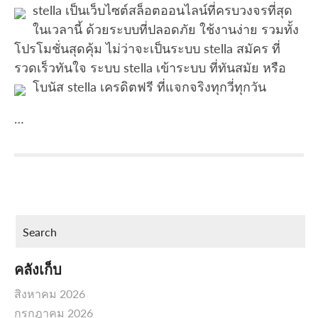
stella เป็นเว็บไซต์สล็อตออนไลน์ที่ครบวงจรที่สุด
ในเวลานี้ ด้วยระบบที่ปลอดภัย ใช้งานง่าย รวมทั้ง
โปรโมชั่นสุดคุ้ม ไม่ว่าจะเป็นระบบ stella สมัคร ที่
รวดเร็วทันใจ ระบบ stella เข้าระบบ ที่ทันสมัย หรือ
โบนัส stella เครดิตฟรี ที่แจกจริงทุกวี่ทุกวัน
…
คลังเก็บ
สิงหาคม 2026
กรกฎาคม 2026