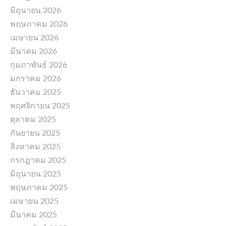
มิถุนายน 2026
พฤษภาคม 2026
เมษายน 2026
มีนาคม 2026
กุมภาพันธ์ 2026
มกราคม 2026
ธันวาคม 2025
พฤศจิกายน 2025
ตุลาคม 2025
กันยายน 2025
สิงหาคม 2025
กรกฎาคม 2025
มิถุนายน 2025
พฤษภาคม 2025
เมษายน 2025
มีนาคม 2025