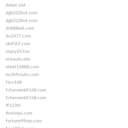
debet slot
dgb222hot.com
dgb222hot.com
dr888bet.com
du2477.com
ek4567.com
enjoy24.fun
erisauto.site
etbet16888.com
eu369clubs.com
faro168
fcharoenkit168.com
fcharoenkit168.com
ff123th
finnivips.com
fortune99vip.com