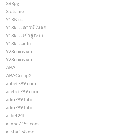
888pg
8lots.me
918Kiss
918kiss ดาวน์โหลด
918kiss เข้าสู่ระบบ
918kissauto
928coins.vip
928coins.vip
ABA
ABAGroup2
abbet789.com
acebet789.com
adm789.info
adm789.info
allbet24hr
allone745s.com
allstar168.me