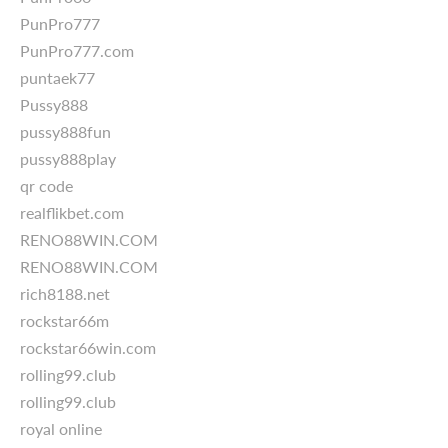
PunPro777
PunPro777.com
puntaek77
Pussy888
pussy888fun
pussy888play
qr code
realflikbet.com
RENO88WIN.COM
RENO88WIN.COM
rich8188.net
rockstar66m
rockstar66win.com
rolling99.club
rolling99.club
royal online