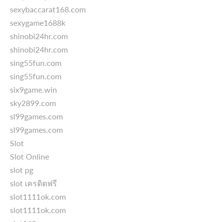
sexybaccarat168.com
sexygame1688k
shinobi24hr.com
shinobi24hr.com
sing55fun.com
sing55fun.com
six9game.win
sky2899.com
sl99games.com
sl99games.com
Slot
Slot Online
slot pg
slot เครดิตฟรี
slot1111ok.com
slot1111ok.com