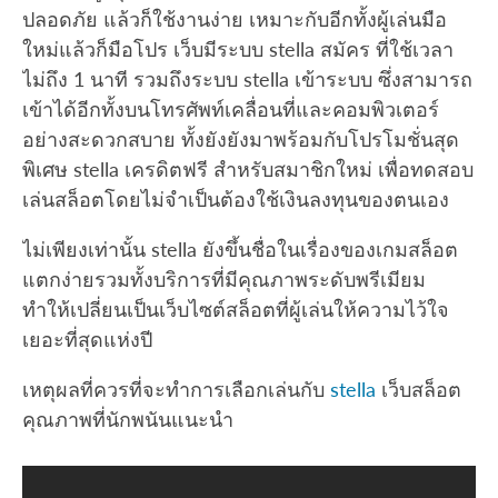
ปลอดภัย แล้วก็ใช้งานง่าย เหมาะกับอีกทั้งผู้เล่นมือ
ใหม่แล้วก็มือโปร เว็บมีระบบ stella สมัคร ที่ใช้เวลา
ไม่ถึง 1 นาที รวมถึงระบบ stella เข้าระบบ ซึ่งสามารถ
เข้าได้อีกทั้งบนโทรศัพท์เคลื่อนที่และคอมพิวเตอร์
อย่างสะดวกสบาย ทั้งยังยังมาพร้อมกับโปรโมชั่นสุด
พิเศษ stella เครดิตฟรี สำหรับสมาชิกใหม่ เพื่อทดสอบ
เล่นสล็อตโดยไม่จำเป็นต้องใช้เงินลงทุนของตนเอง
ไม่เพียงเท่านั้น stella ยังขึ้นชื่อในเรื่องของเกมสล็อต
แตกง่ายรวมทั้งบริการที่มีคุณภาพระดับพรีเมียม
ทำให้เปลี่ยนเป็นเว็บไซต์สล็อตที่ผู้เล่นให้ความไว้ใจ
เยอะที่สุดแห่งปี
เหตุผลที่ควรที่จะทำการเลือกเล่นกับ
stella
เว็บสล็อต
คุณภาพที่นักพนันแนะนำ