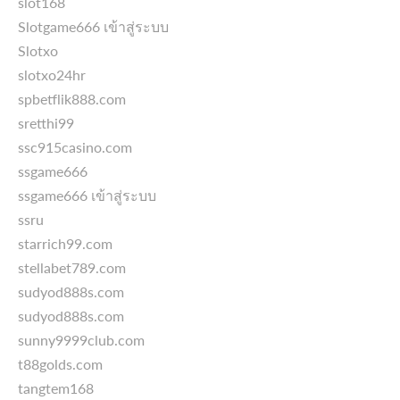
slot168
Slotgame666 เข้าสู่ระบบ
Slotxo
slotxo24hr
spbetflik888.com
sretthi99
ssc915casino.com
ssgame666
ssgame666 เข้าสู่ระบบ
ssru
starrich99.com
stellabet789.com
sudyod888s.com
sudyod888s.com
sunny9999club.com
t88golds.com
tangtem168