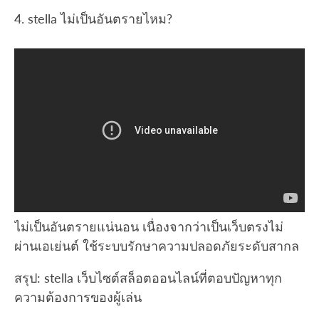
4. stella ไม่เป็นอันตรายไหม?
ไม่เป็นอันตรายแน่นอน เนื่องจากว่าเป็นเว็บตรงไม่
ผ่านเอเย่นต์ ใช้ระบบรักษาความปลอดภัยระดับสากล
สรุป: stella เว็บไซต์สล็อตออนไลน์ที่ตอบปัญหาทุก
ความต้องการของผู้เล่น