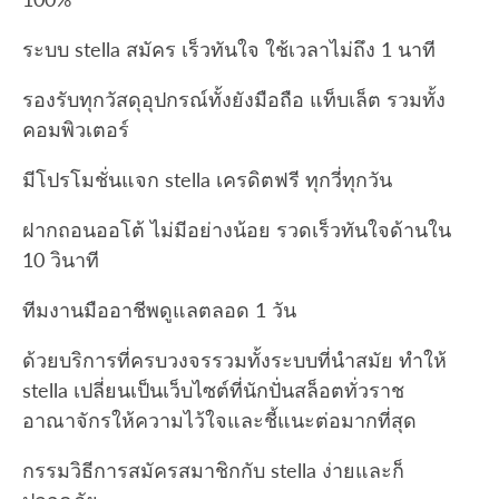
ระบบ stella สมัคร เร็วทันใจ ใช้เวลาไม่ถึง 1 นาที
รองรับทุกวัสดุอุปกรณ์ทั้งยังมือถือ แท็บเล็ต รวมทั้ง
คอมพิวเตอร์
มีโปรโมชั่นแจก stella เครดิตฟรี ทุกวี่ทุกวัน
ฝากถอนออโต้ ไม่มีอย่างน้อย รวดเร็วทันใจด้านใน
10 วินาที
ทีมงานมืออาชีพดูแลตลอด 1 วัน
ด้วยบริการที่ครบวงจรรวมทั้งระบบที่นำสมัย ทำให้
stella เปลี่ยนเป็นเว็บไซต์ที่นักปั่นสล็อตทั่วราช
อาณาจักรให้ความไว้ใจและชี้แนะต่อมากที่สุด
กรรมวิธีการสมัครสมาชิกกับ stella ง่ายและก็