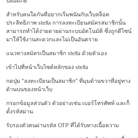
ปลอดภัย
สำหรับคนใดกันที่อยากเริ่มพนันกับเว็บสล็อต
ประสิทธิภาพ stella การลงทะเบียนสมัครสมาชิกนั้น
สามารถทำได้ง่ายดายผ่านระบบอัตโนมัติ ซึ่งถูกดีไซน์
มาให้ใช้งานสะดวกและไม่เป็นอันตราย
แนวทางสมัครเป็นสมาชิก stella ด้วยตัวเอง
เข้าไปที่หน้าเว็บไซต์หลักของ stella
กดปุ่ม “ลงทะเบียนเป็นสมาชิก” ที่มุมด้านขวาที่อยู่ทาง
ด้านบนของหน้าเว็บ
กรอกข้อมูลส่วนตัว ตัวอย่างเช่น เบอร์โทรศัพท์ และก็
ตั้งรหัสผ่าน
รับรองตัวตนผ่านรหัส OTP ที่ได้รับทางเนื้อความ