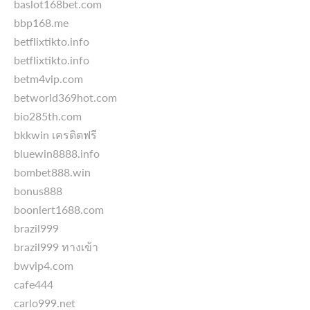
baslot168bet.com
bbp168.me
betflixtikto.info
betflixtikto.info
betm4vip.com
betworld369hot.com
bio285th.com
bkkwin เครดิตฟรี
bluewin8888.info
bombet888.win
bonus888
boonlert1688.com
brazil999
brazil999 ทางเข้า
bwvip4.com
cafe444
carlo999.net