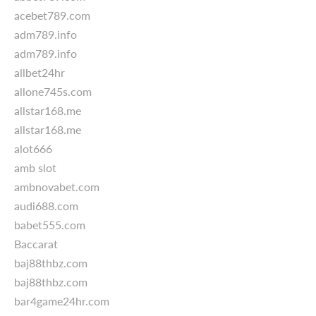
acebet789.com
adm789.info
adm789.info
allbet24hr
allone745s.com
allstar168.me
allstar168.me
alot666
amb slot
ambnovabet.com
audi688.com
babet555.com
Baccarat
baj88thbz.com
baj88thbz.com
bar4game24hr.com