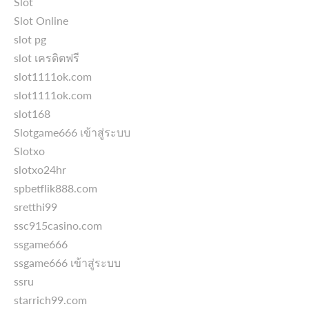
Slot
Slot Online
slot pg
slot เครดิตฟรี
slot1111ok.com
slot1111ok.com
slot168
Slotgame666 เข้าสู่ระบบ
Slotxo
slotxo24hr
spbetflik888.com
sretthi99
ssc915casino.com
ssgame666
ssgame666 เข้าสู่ระบบ
ssru
starrich99.com