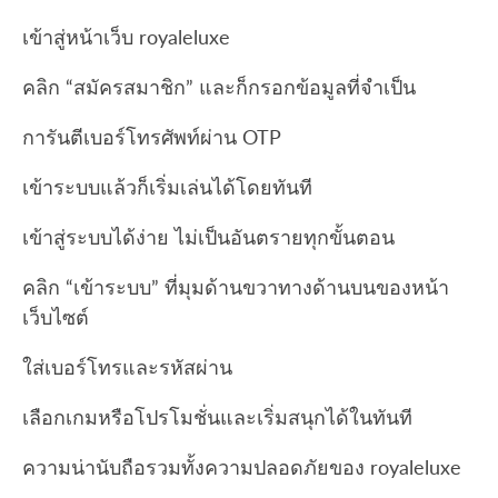
เข้าสู่หน้าเว็บ royaleluxe
คลิก “สมัครสมาชิก” และก็กรอกข้อมูลที่จำเป็น
การันตีเบอร์โทรศัพท์ผ่าน OTP
เข้าระบบแล้วก็เริ่มเล่นได้โดยทันที
เข้าสู่ระบบได้ง่าย ไม่เป็นอันตรายทุกขั้นตอน
คลิก “เข้าระบบ” ที่มุมด้านขวาทางด้านบนของหน้า
เว็บไซต์
ใส่เบอร์โทรและรหัสผ่าน
เลือกเกมหรือโปรโมชั่นและเริ่มสนุกได้ในทันที
ความน่านับถือรวมทั้งความปลอดภัยของ royaleluxe