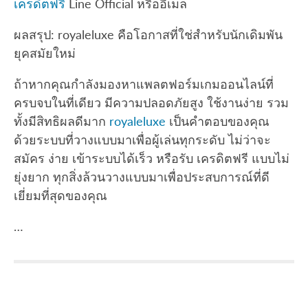
เครดิตฟรี
Line Official หรืออีเมล
ผลสรุป: royaleluxe คือโอกาสที่ใช่สำหรับนักเดิมพัน
ยุคสมัยใหม่
ถ้าหากคุณกำลังมองหาแพลตฟอร์มเกมออนไลน์ที่
ครบจบในที่เดียว มีความปลอดภัยสูง ใช้งานง่าย รวม
ทั้งมีสิทธิผลดีมาก
royaleluxe
เป็นคำตอบของคุณ
ด้วยระบบที่วางแบบมาเพื่อผู้เล่นทุกระดับ ไม่ว่าจะ
สมัคร ง่าย เข้าระบบได้เร็ว หรือรับ เครดิตฟรี แบบไม่
ยุ่งยาก ทุกสิ่งล้วนวางแบบมาเพื่อประสบการณ์ที่ดี
เยี่ยมที่สุดของคุณ
…