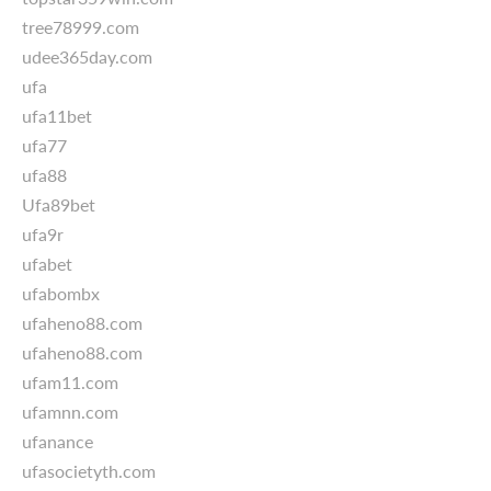
tree78999.com
udee365day.com
ufa
ufa11bet
ufa77
ufa88
Ufa89bet
ufa9r
ufabet
ufabombx
ufaheno88.com
ufaheno88.com
ufam11.com
ufamnn.com
ufanance
ufasocietyth.com