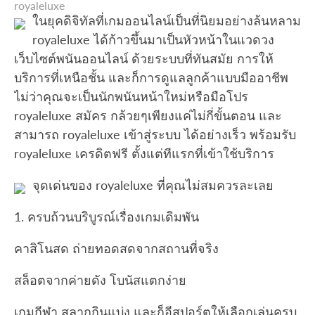
royaleluxe
ในยุคดิจิทัลที่เกมออนไลน์เป็นที่นิยมอย่างล้นหลาม
royaleluxe ได้ก้าวขึ้นมาเป็นหัวหน้าในแวดวง
เว็บไซต์พนันออนไลน์ ด้วยระบบที่ทันสมัย การให้
บริการที่เหนือชั้น และก็การดูแลลูกค้าแบบมืออาชีพ
ไม่ว่าคุณจะเป็นนักพนันหน้าใหม่หรือมือโปร
royaleluxe สมัคร กล้วยๆเพียงแค่ไม่กี่ขั้นตอน และ
สามารถ royaleluxe เข้าสู่ระบบ ได้อย่างเร็ว พร้อมรับ
royaleluxe เครดิตฟรี ตั้งแต่ทีแรกที่เข้าใช้บริการ
จุดเด่นของ royaleluxe ที่คุณไม่สมควรละเลย
1. ครบถ้วนบริบูรณ์เรื่องเกมเดิมพัน
คาสิโนสด ถ่ายทอดสดจากสถานที่จริง
สล็อตจากค่ายดัง โบนัสแตกง่าย
เกมกีฬา สลากกินแบ่ง และก็อีสปอร์ตให้เลือกเล่นครบ