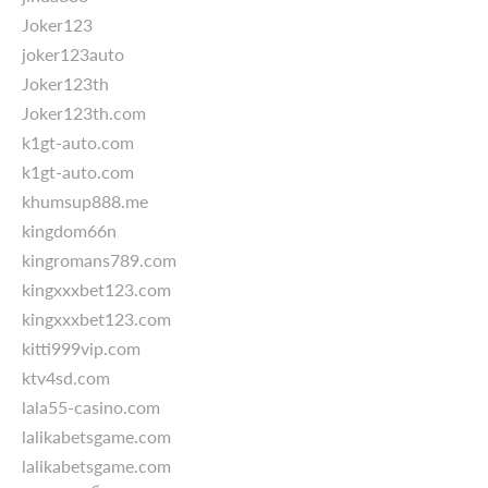
Joker123
joker123auto
Joker123th
Joker123th.com
k1gt-auto.com
k1gt-auto.com
khumsup888.me
kingdom66n
kingromans789.com
kingxxxbet123.com
kingxxxbet123.com
kitti999vip.com
ktv4sd.com
lala55-casino.com
lalikabetsgame.com
lalikabetsgame.com