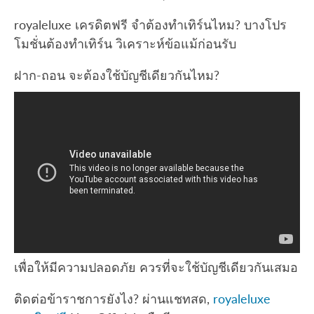
royaleluxe เครดิตฟรี จำต้องทำเทิร์นไหม? บางโปร
โมชั่นต้องทำเทิร์น วิเคราะห์ข้อแม้ก่อนรับ
ฝาก-ถอน จะต้องใช้บัญชีเดียวกันไหม?
เพื่อให้มีความปลอดภัย ควรที่จะใช้บัญชีเดียวกันเสมอ
ติดต่อข้าราชการยังไง? ผ่านแชทสด,
royaleluxe