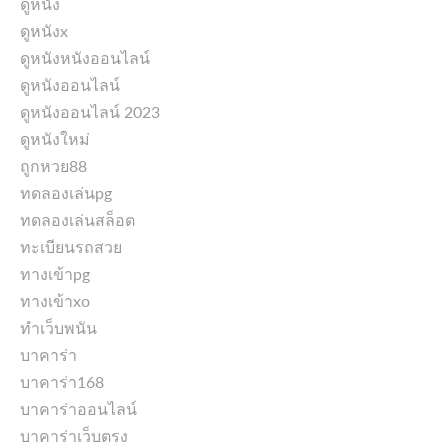
ดูหนัง
ดูหนังx
ดูหนังหนังออนไลน์
ดูหนังออนไลน์
ดูหนังออนไลน์ 2023
ดูหนังใหม่
ถูกหวย88
ทดลองเล่นpg
ทดลองเล่นสล็อต
ทะเบียนรถสวย
ทางเข้าpg
ทางเข้าxo
ทำเว็บพนัน
บาคาร่า
บาคาร่า168
บาคาร่าออนไลน์
บาคาร่าเว็บตรง