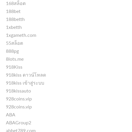
168สล็อต
188bet
188betth
1xbetth
1xgameth.com
55สล็อต
888pg
8lots.me
918Kiss
918kiss ดาวน์โหลด
918kiss เข้าสู่ระบบ
918kissauto
928coins.vip
928coins.vip
ABA
ABAGroup2
abbet789.com