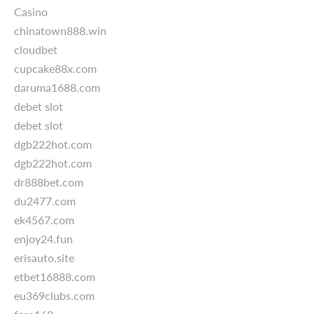
Casino
chinatown888.win
cloudbet
cupcake88x.com
daruma1688.com
debet slot
debet slot
dgb222hot.com
dgb222hot.com
dr888bet.com
du2477.com
ek4567.com
enjoy24.fun
erisauto.site
etbet16888.com
eu369clubs.com