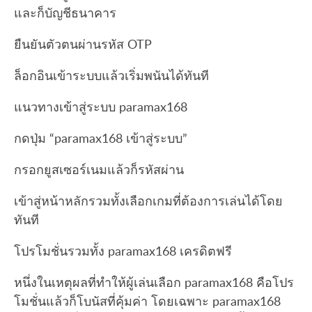
และก็บัญชีธนาคาร
ยืนยันตัวตนผ่านรหัส OTP
ล็อกอินเข้าระบบแล้วเริ่มพนันได้ทันที
แนวทางเข้าสู่ระบบ paramax168
กดปุ่ม “paramax168 เข้าสู่ระบบ”
กรอกยูสเซอร์เนมแล้วก็รหัสผ่าน
เข้าสู่หน้าหลักรวมทั้งเลือกเกมที่ต้องการเล่นได้โดย
ทันที
โปรโมชั่นรวมทั้ง paramax168 เครดิตฟรี
หนึ่งในเหตุผลที่ทำให้ผู้เล่นเลือก paramax168 คือโปร
โมชั่นแล้วก็โบนัสที่คุ้มค่า โดยเฉพาะ paramax168