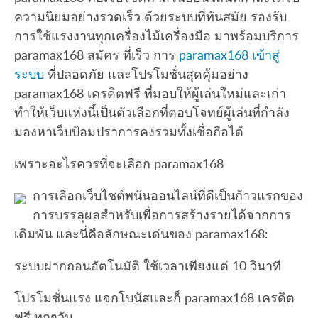
ความนิยมอย่างรวดเร็ว ด้วยระบบที่ทันสมัย รองรับ
การใช้แรงงานทุกเครื่องไม้เครื่องมือ มาพร้อมบริการ
paramax168 สมัคร ที่เร็ว การ
paramax168 เข้าสู่
ระบบ
ที่ปลอดภัย และโปรโมชั่นสุดคุ้มอย่าง
paramax168 เครดิตฟรี ที่มอบให้ผู้เล่นใหม่และเก่า
ทำให้เว็บแห่งนี้เป็นตัวเลือกที่ตอบโจทย์ผู้เล่นที่กำลัง
มองหาเว็บป้อมปราการคงรวมทั้งเชื่อถือได้
เพราะอะไรควรที่จะเลือก paramax168
การเลือกเว็บไซต์พนันออนไลน์ที่ดีเป็นก้าวแรกของ
การบรรลุผลสำหรับเพื่อการสร้างรายได้จากการ
เดิมพัน และนี่คือลักษณะเด่นของ paramax168:
ระบบฝากถอนอัตโนมัติ ใช้เวลาเพียงแต่ 10 วินาที
โปรโมชั่นแรง แจกโบนัสและก็ paramax168 เครดิต
ฟรี ทุกๆวัน