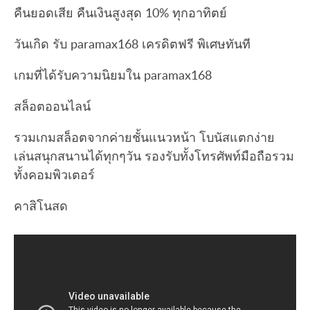
คืนยอดเสีย คืนเงินสูงสุด 10% ทุกอาทิตย์
วันเกิด รับ paramax168 เครดิตฟรี พิเศษทันที
เกมที่ได้รับความนิยมใน paramax168
สล็อตออนไลน์
รวมเกมสล็อตจากค่ายชั้นแนวหน้า โบนัสแตกง่าย
เล่นสนุกสนานได้ทุกๆวัน รองรับทั้งโทรศัพท์มือถือรวม
ทั้งคอมพิวเตอร์
คาสิโนสด