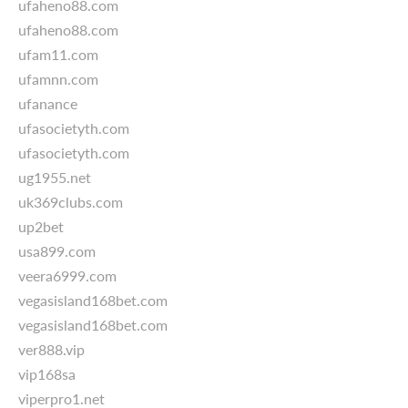
ufaheno88.com
ufaheno88.com
ufam11.com
ufamnn.com
ufanance
ufasocietyth.com
ufasocietyth.com
ug1955.net
uk369clubs.com
up2bet
usa899.com
veera6999.com
vegasisland168bet.com
vegasisland168bet.com
ver888.vip
vip168sa
viperpro1.net