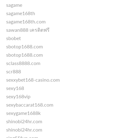
sagame
sagame168th
sagame168th.com
sawan888 เครดิตฟรี
sbobet
sbotop1688.com
sbotop1688.com
sclass8888.com
scr888
sexxybet168-casino.com
sexy168
sexy168vip
sexybaccarat168.com
sexygame1688k
shinobi24hr.com
shinobi24hr.com
sing55fun.com