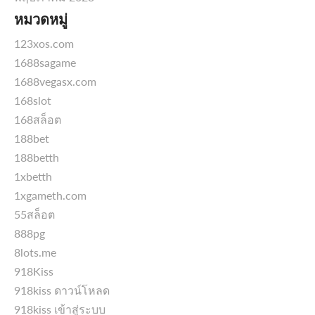
หมวดหมู่
123xos.com
1688sagame
1688vegasx.com
168slot
168สล็อต
188bet
188betth
1xbetth
1xgameth.com
55สล็อต
888pg
8lots.me
918Kiss
918kiss ดาวน์โหลด
918kiss เข้าสู่ระบบ