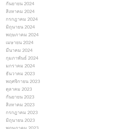
กันยายน 2024
สิงหาคม 2024
กรกฎาคม 2024
มิถุนายน 2024
พฤษภาคม 2024
เมษายน 2024
มีนาคม 2024
กุมภาพันธ์ 2024
มกราคม 2024
ธันวาคม 2023
พฤศจิกายน 2023
ตุลาคม 2023
กันยายน 2023
สิงหาคม 2023
กรกฎาคม 2023
มิถุนายน 2023
พฤษภาคม 2023