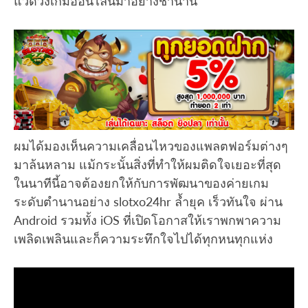
แวดวงเกมออนไลน์มาอย่างช้านาน
ผมได้มองเห็นความเคลื่อนไหวของแพลตฟอร์มต่างๆ
มาล้นหลาม แม้กระนั้นสิ่งที่ทำให้ผมติดใจเยอะที่สุด
ในนาทีนี้อาจต้องยกให้กับการพัฒนาของค่ายเกม
ระดับตำนานอย่าง slotxo24hr ล้ำยุค เร็วทันใจ ผ่าน
Android รวมทั้ง iOS ที่เปิดโอกาสให้เราพกพาความ
เพลิดเพลินและก็ความระทึกใจไปได้ทุกหนทุกแห่ง