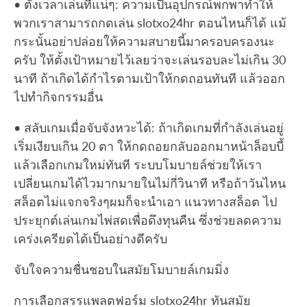
• ตั้งเวลาเล่นที่แน่ๆ: ความเป็นอุปกรณ์พกพาทำให้
พวกเราสามารถกดเล่น slotxo24hr ตอนไหนก็ได้ แม้
กระนั้นอย่าปล่อยให้ความสบายนี้มาครอบครองนะ
ครับ ให้ตั้งเป้าหมายไว้เลยว่าจะเล่นรอบละไม่เกิน 30
นาที ถ้าเกิดได้กำไรตามเป้าให้กดถอนทันที แล้วออก
ไปทำกิจกรรมอื่น
• สลับเกมเมื่อจับจังหวะได้: ถ้าเกิดเกมที่กำลังเล่นอยู่
เริ่มเงียบเกิน 20 ตา ให้กดถอยกลับออกมาหน้าล็อบบี้
แล้วเลือกเกมใหม่ทันที ระบบโมบายล์ช่วยให้เรา
เปลี่ยนเกมได้ไวมากมายในไม่กี่วินาที หรือถ้าวันไหน
สล็อตไม่แจกจริงๆผมก็จะนำเอา แนวทางสล็อต ไป
ประยุกต์เล่นเกมไพ่สดเพื่อดึงทุนคืน ซึ่งช่วยลดความ
เคร่งเครียดได้เป็นอย่างดีครับ
จับใจความชื่นชอบในสมัยโมบายล์เกมมิ่ง
การเลือกสรรแพลตฟอร์ม slotxo24hr ทันสมัย