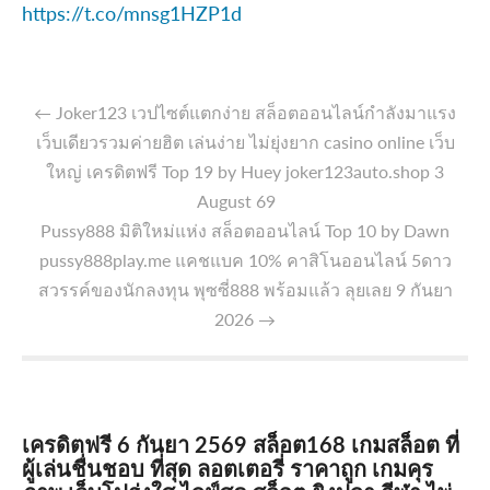
https://t.co/mnsg1HZP1d
←
Joker123 เวปไซต์แตกง่าย สล็อตออนไลน์กำลังมาแรง
เว็บเดียวรวมค่ายฮิต เล่นง่าย ไม่ยุ่งยาก casino online เว็บ
ใหญ่ เครดิตฟรี Top 19 by Huey joker123auto.shop 3
August 69
Pussy888 มิติใหม่แห่ง สล็อตออนไลน์ Top 10 by Dawn
pussy888play.me แคชแบค 10% คาสิโนออนไลน์ 5ดาว
สวรรค์ของนักลงทุน พุซซี่888 พร้อมแล้ว ลุยเลย 9 กันยา
2026
→
เครดิตฟรี 6 กันยา 2569 สล็อต168 เกมสล็อต ที่
ผู้เล่นชื่นชอบ ที่สุด ลอตเตอรี่ ราคาถูก เกมคุร