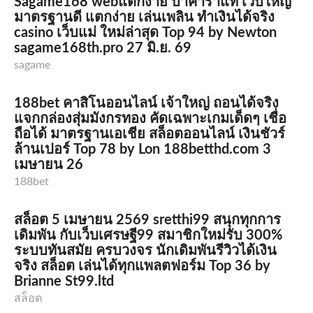
Sagame168 webแตกง่าย บาคาร่าแท้ เว็บใหญ่
มาตรฐานดี แตกง่าย เล่นเพลิน ทำเงินได้จริง
casino เว็บแม่ ใหม่ล่าสุด Top 94 by Newton
sagame168th.pro 27 มิ.ย. 69
sagame
188bet คาสิโนออนไลน์ เจ้าใหญ่ ถอนได้จริง
แจกกล่องสุ่มมังกรทอง คัดเฉพาะเกมเด็ดๆ เชื่อ
ถือได้ มาตรฐานเอเชีย สล็อตออนไลน์ เงินชัวร์
ล้านเปอร์ Top 78 by Lon 188betthd.com 3
เมษายน 26
188bet
สล็อต 5 เมษายน 2569 sretthi99 สนุกทุกการ
เดิมพัน กับเว็บเศรษฐี99 สมาชิกใหม่รับ 300%
ระบบทันสมัย ครบวงจร นักเดิมพันรีวิวได้เงิน
จริง สล็อต เล่นได้ทุกแพลตฟอร์ม Top 36 by
Brianne St99.ltd
สล็อต