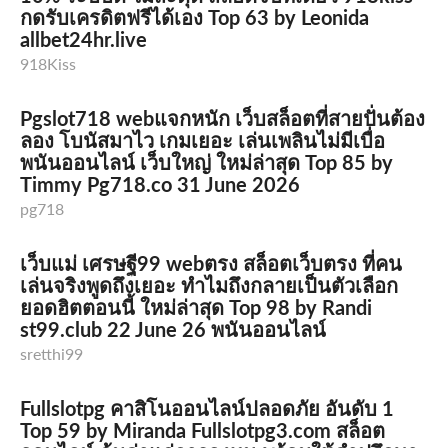
กดรับเครดิตฟรีได้เอง Top 63 by Leonida
allbet24hr.live
918Kiss
Pgslot718 webแจกหนัก เว็บสล็อตที่สายปั่นต้อง
ลอง โบนัสมาไว เกมเยอะ เล่นเพลินไม่มีเบื่อ
พนันออนไลน์ เว็บใหญ่ ใหม่ล่าสุด Top 85 by
Timmy Pg718.co 31 June 2026
pg718
เว็บแม่ เศรษฐี99 webตรง สล็อตเว็บตรง ที่คน
เล่นจริงพูดถึงเยอะ ทำไมถึงกลายเป็นตัวเลือก
ยอดฮิตตอนนี้ ใหม่ล่าสุด Top 98 by Randi
st99.club 22 June 26 พนันออนไลน์
sretthi99
Fullslotpg คาสิโนออนไลน์ปลอดภัย อันดับ 1
Top 59 by Miranda Fullslotpg3.com สล็อต