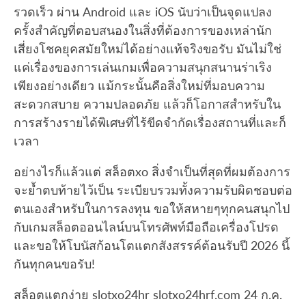
รวดเร็ว ผ่าน Android และ iOS นับว่าเป็นจุดแปลง
ครั้งสำคัญที่ตอบสนองในสิ่งที่ต้องการของเหล่านัก
เสี่ยงโชคยุคสมัยใหม่ได้อย่างแท้จริงขอรับ มันไม่ใช่
แค่เรื่องของการเล่นเกมเพื่อความสนุกสนานร่าเริง
เพียงอย่างเดียว แม้กระนั้นคือสิ่งใหม่ที่มอบความ
สะดวกสบาย ความปลอดภัย แล้วก็โอกาสสำหรับใน
การสร้างรายได้พิเศษที่ไร้ขีดจำกัดเรื่องสถานที่และก็
เวลา
อย่างไรก็แล้วแต่ สล็อตxo สิ่งจำเป็นที่สุดที่ผมต้องการ
จะย้ำตบท้ายไว้เป็น ระเบียบรวมทั้งความรับผิดชอบต่อ
ตนเองสำหรับในการลงทุน ขอให้สหายๆทุกคนสนุกไป
กับเกมสล็อตออนไลน์บนโทรศัพท์มือถือเครื่องโปรด
และขอให้โบนัสก้อนโตแตกสังสรรค์ต้อนรับปี 2026 นี้
กันทุกคนขอรับ!
สล็อตแตกง่าย slotxo24hr slotxo24hrf.com 24 ก.ค.