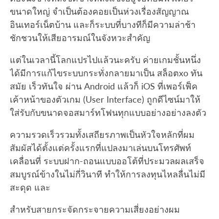
ขนาดใหญ่ จำเป็นต้องคอยเป็นห่วงเรื่องสัญญาณ
อินเทอร์เน็ตบ้าน และก็ระบบที่บางทีก็มีความล่าช้า
ชักชวนให้เสียอารมณ์ในจังหวะสำคัญ
แต่ในเวลานี้โลกแปรไปแล้วนะครับ ค่ายเกมชั้นหนึ่ง
ได้มีการแก้ไขระบบกระทั่งกลายมาเป็น สล็อตxo ทัน
สมัย เร็วทันใจ ผ่าน Android แล้วก็ iOS ที่เพอร์เฟ็ค
เค้าหน้าของตัวเกม (User Interface) ถูกดีไซน์มาให้
ใส่รับกับขนาดจอสมาร์ทโฟนทุกแบบอย่างอย่างลงตัว
ความรวดเร็วรวมทั้งเสถียรภาพเป็นหัวใจหลักที่ผม
สัมผัสได้ตั้งแต่ครั้งแรกที่แปลงมาเล่นบนโทรศัพท์
เคลื่อนที่ ระบบฝาก-ถอนแบบออโต้ที่ประมวลผลเสร็จ
สมบูรณ์ข้างในไม่กี่วินาที ทำให้การลงทุนไหลลื่นไม่มี
สะดุด และ
สำหรับสายกระจัดกระจายความเสี่ยงอย่างผม