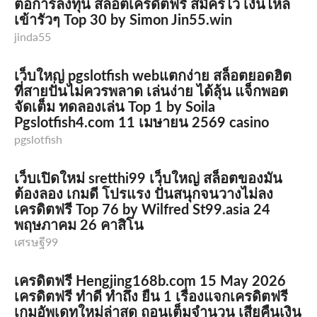
ต่อการลงทุน สล็อตเครดิตฟรี สมัครไว เงินไหล
เข้ารัวๆ Top 30 by Simon Jin55.win
jinda55
เว็บใหญ่ pgslotfish webแตกง่าย สล็อตยอดฮิต
ที่สายปั่นไม่ควรพลาด เล่นง่าย ได้ลุ้น แจ็กพอต
จัดเต็ม ทดลองเล่น Top 1 by Soila
Pgslotfish4.com 11 เมษายน 2569 casino
pgslotfish
เว็บเปิดใหม่ sretthi99 เว็บใหญ่ สล็อตของมัน
ต้องลอง เกมดี โปรแรง ปั่นสนุกจนวางไม่ลง
เครดิตฟรี Top 76 by Wilfred St99.asia 24
พฤษภาคม 26 คาสิโน
เศรษฐี99
เครดิตฟรี Hengjing168b.com 15 May 2026
เครดิตฟรี ทำดี ทำถึง ยืน 1 เรื่องแจกเครดิตฟรี
เกมอัพเดทใหม่ล่าสุด ถอนเต็มจำนวน เสียคืนเงิน