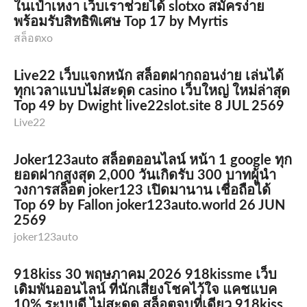
ในเป๋าเหงา เว็บเราช่วยได้ slotxo สมัครง่าย
พร้อมรับสิทธิพิเศษ Top 17 by Myrtis
สล็อตxo
Live22 เว็บแจกหนัก สล็อตฝากถอนง่าย เล่นได้
ทุกเวลาแบบไม่สะดุด casino เว็บใหญ่ ใหม่ล่าสุด
Top 49 by Dwight live22slot.site 8 JUL 2569
Live22
Joker123auto สล็อตออนไลน์ หน้า 1 google ทุก
ยอดฝากสูงสุด 2,000 วันเกิดรับ 300 บาทผู้นำ
วงการสล็อต joker123 เปิดมานาน เชื่อถือได้
Top 69 by Fallon joker123auto.world 26 JUN
2569
joker123auto
918kiss 30 พฤษภาคม 2026 918kissme เว็บ
เดิมพันออนไลน์ ที่นักเสี่ยงโชคไว้ใจ แคชแบค
10% ระบบดี ไม่สะดุด สล็อตจบที่เดียว 918kiss