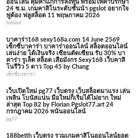
ออนไลน์ คุ้มค่าแก่การลงทุน พร้อมให้คำปรึกษา
24 ช.ม. เกมคาสิโนระดับชั้นนำ pgslot อยากใจ
ฟูต้อง ฟลูสล็อต 11 พฤษภาคม 2026
fullslot
บาคาร่า168 sexy168a.com 14 June 2569
เซ็กซี่บาคาร่า บาคาร่าออนไลน์ สล็อตออนไลน์
เล่นง่าย ได้เงินจริง เซียนตัดเซียน รับ 30% บา
คาร่า รูเล็ต สล็อต เสือมังกร Sexy168 เว็บคาสิ
โนรีวิว 5 ดาว Top 45 by Chang
เซ็กซี่บาคาร่า
เว็บเปิดใหม่ pg77 เว็บตรง เว็บสล็อตมาแรง เล่น
เพลิน โบนัสแน่น มือใหม่ก็เริ่มได้ไม่ยาก ใหม่
ล่าสุด Top 82 by Florian Pgslot77.art 24
กรกฎาคม 2026 พนันออนไลน์
pg77
188betth เว็บตรง รวมเกมคาสิโนออนไลน์ยอด