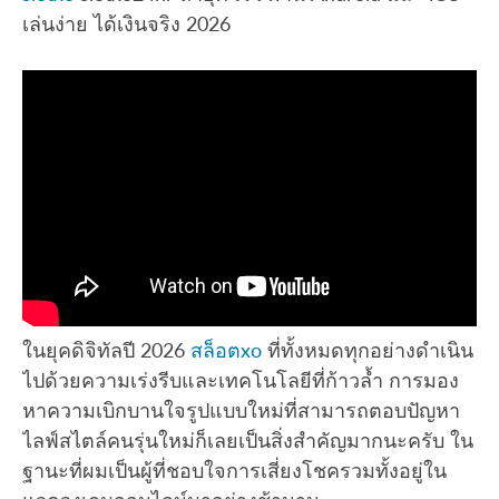
เล่นง่าย ได้เงินจริง 2026
ในยุคดิจิทัลปี 2026
สล็อตxo
ที่ทั้งหมดทุกอย่างดำเนิน
ไปด้วยความเร่งรีบและเทคโนโลยีที่ก้าวล้ำ การมอง
หาความเบิกบานใจรูปแบบใหม่ที่สามารถตอบปัญหา
ไลฟ์สไตล์คนรุ่นใหม่ก็เลยเป็นสิ่งสำคัญมากนะครับ ใน
ฐานะที่ผมเป็นผู้ที่ชอบใจการเสี่ยงโชครวมทั้งอยู่ใน