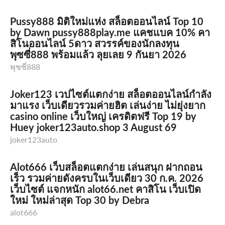
Pussy888 มิติใหม่แห่ง สล็อตออนไลน์ Top 10
by Dawn pussy888play.me แคชแบค 10% คา
สิโนออนไลน์ 5ดาว สวรรค์ของนักลงทุน
พุซซี่888 พร้อมแล้ว ลุยเลย 9 กันยา 2026
พุซซี่888
Joker123 เวปไซต์แตกง่าย สล็อตออนไลน์กำลัง
มาแรง เว็บเดียวรวมค่ายฮิต เล่นง่าย ไม่ยุ่งยาก
casino online เว็บใหญ่ เครดิตฟรี Top 19 by
Huey joker123auto.shop 3 August 69
joker123auto
Alot666 เว็บสล็อตแตกง่าย เล่นสนุก ฝากถอน
เร็ว รวมค่ายดังครบในเว็บเดียว 30 ก.ค. 2026
เว็บไซต์ แจกหนัก alot66.net คาสิโน เว็บเปิด
ใหม่ ใหม่ล่าสุด Top 30 by Debra
alot666