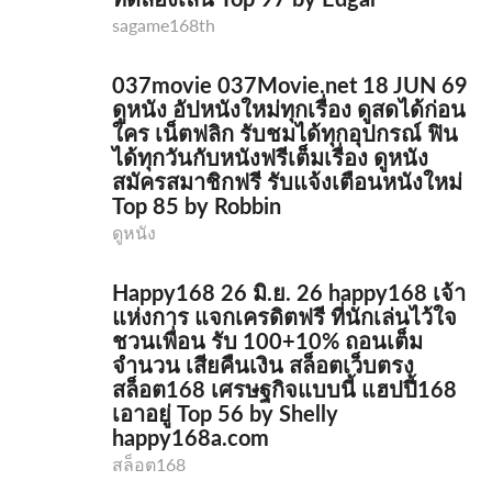
sagame168th
037movie 037Movie.net 18 JUN 69
ดูหนัง อัปหนังใหม่ทุกเรื่อง ดูสดได้ก่อน
ใคร เน็ตฟลิก รับชมได้ทุกอุปกรณ์ ฟิน
ได้ทุกวันกับหนังฟรีเต็มเรื่อง ดูหนัง
สมัครสมาชิกฟรี รับแจ้งเตือนหนังใหม่
Top 85 by Robbin
ดูหนัง
Happy168 26 มิ.ย. 26 happy168 เจ้า
แห่งการ แจกเครดิตฟรี ที่นักเล่นไว้ใจ
ชวนเพื่อน รับ 100+10% ถอนเต็ม
จำนวน เสียคืนเงิน สล็อตเว็บตรง
สล็อต168 เศรษฐกิจแบบนี้ แฮปปี้168
เอาอยู่ Top 56 by Shelly
happy168a.com
สล็อต168