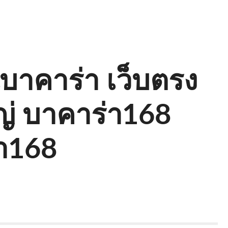
นบาคาร่า เว็บตรง
หญ่ บาคาร่า168
่า168