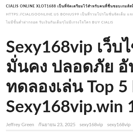
CIALIS ONLINE XLOT1688 เป็นที่จัดเตรียมไว้สำหรับคนที่ชื่นชอบเกมส์ส
HTTPS://CIALISOONLINE.US BONUS99 เป็นที่รวมโปรโมชั่นจัดเต็ม แจก
ไม่มีขั้นต่ำฝากถอด รับเงินกันเต็มๆไม่มีเกรงใจใคร BUY CIALIS
Sexy168vip เว็บไ
มั่นคง ปลอดภัย อ
ทดลองเล่น Top 5 
Sexy168vip.win
Jeffrey Green
กันยายน 23, 2025
sexy168vip
sexy168vip