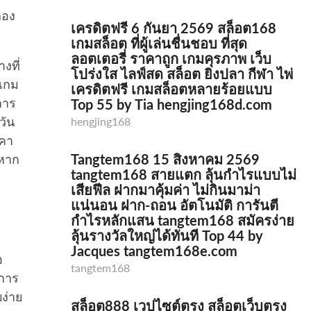
ลอง
เครดิตฟรี 6 กันยา 2569 สล็อต168
เกมสล็อต ที่ผู้เล่นชื่นชอบ ที่สุด
ลอตเตอรี่ ราคาถูก เกมคุรภาพ เว็บ
งที่
โปร่งใส ไลฟ์สด สล็อต ยิงปลา กีฬา ไพ่
บเกม
เครดิตฟรี เกมสล็อตหลายร้อยแบบ
การ
Top 55 by Tia hengjing168d.com
วัน
hengjing168
าคา
Tangtem168 15 สิงหาคม 2569
าหาก
tangtem168 สายแตก ลุ้นกำไรแบบไม่
เสียฟีล ฝากมาคุ้มค่า ไม่กินมาม่า
แน่นอน ฝาก-ถอน อัตโนมัติ การันตี
กำไรหลักแสน tangtem168 สมัครง่าย
ลุ้นรางวัลใหญ่ได้ทันที Top 44 by
Jacques tangtem168e.com
อ
tangtem168
ำการ
บง่าย
สล็อต888 เวปไซต์ตรง สล็อตเว็บตรง