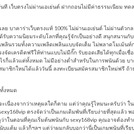
ที เว็บตรงไม่ผ่านเอเย่นต์ ฝากถอนไม่มีค่าธรรมเนียม ทด
 บาคาร่าเว็บตรงแท้ 100% ไม่ผ่านเอเย่นต์ ไม่ผ่านตัวกลา
่ได้รับความนิยมระดับโลกที่คุณรู้จักเป็นอย่างดี สนุกสนานกั
ิดเพลินรวมทั้งความเพลิดเพลินแบบจัดเต็ม ไม่พลาดโมเม้นท์
จัดเครดิตฟรีให้ท่านแบบไม่มีกั๊ก รับยอดเสียได้ทุกเมื่อเชื่อ
็แล้วแต่ทั้งหมด ไม่มีอย่างต่ำสำหรับในการพนันด้วย บ
สมาชิกใหม่ได้แล้ววันนี้ ลงทะเบียนสมัครสมาชิกใหม่ฟรี ถ้
นทั้งหมด
่าจะเนื่องจากว่าเหตุผลใดก็ตาม แต่ว่าคุณรู้ไหมนะครับว่า ใน
y168vip ตรงจัดว่าเป็นเกมเดิมพันที่เรียบง่ายที่สุดแล้ว พ
ตุว่าในตอนที่คุณเริ่มต้นพนันกับ sexy168vip คุณอาจต้องท
แต้ม แล้วก็ฯลฯ แต่ว่าผมกลับบอกว่านี่เป็นเกมพนันที่เรีย