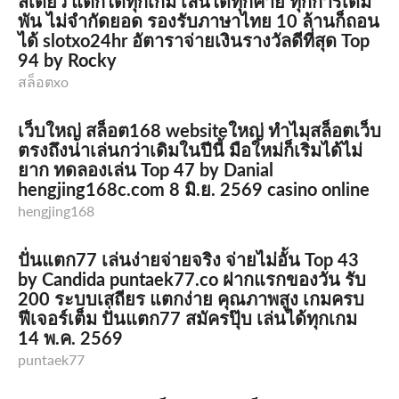
สเดียว แตกได้ทุกเกม เล่นได้ทุกค่าย ทุกการเดิม
พัน ไม่จำกัดยอด รองรับภาษาไทย 10 ล้านก็ถอน
ได้ slotxo24hr อัตาราจ่ายเงินรางวัลดีที่สุด Top
94 by Rocky
สล็อตxo
เว็บใหญ่ สล็อต168 websiteใหญ่ ทำไมสล็อตเว็บ
ตรงถึงน่าเล่นกว่าเดิมในปีนี้ มือใหม่ก็เริ่มได้ไม่
ยาก ทดลองเล่น Top 47 by Danial
hengjing168c.com 8 มิ.ย. 2569 casino online
hengjing168
ปั่นแตก77 เล่นง่ายจ่ายจริง จ่ายไม่อั้น Top 43
by Candida puntaek77.co ฝากแรกของวัน รับ
200 ระบบเสถียร แตกง่าย คุณภาพสูง เกมครบ
ฟีเจอร์เต็ม ปั่นแตก77 สมัครปุ๊บ เล่นได้ทุกเกม
14 พ.ค. 2569
puntaek77