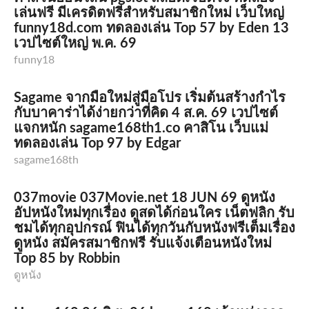
เล่นฟรี มีเครดิตฟรีสำหรับสมาชิกใหม่ เว็บใหญ่
funny18d.com ทดลองเล่น Top 57 by Eden 13
เวปไซต์ใหญ่ พ.ค. 69
funny18
Sagame จากมือใหม่สู่มือโปร เริ่มต้นสร้างกำไร
กับบาคาร่าได้ง่ายกว่าที่คิด 4 ส.ค. 69 เวปไซต์
แจกหนัก sagame168th1.co คาสิโน เว็บแม่
ทดลองเล่น Top 97 by Edgar
sagame168th
037movie 037Movie.net 18 JUN 69 ดูหนัง
อัปหนังใหม่ทุกเรื่อง ดูสดได้ก่อนใคร เน็ตฟลิก รับ
ชมได้ทุกอุปกรณ์ ฟินได้ทุกวันกับหนังฟรีเต็มเรื่อง
ดูหนัง สมัครสมาชิกฟรี รับแจ้งเตือนหนังใหม่
Top 85 by Robbin
ดูหนัง