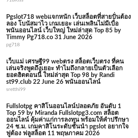
Pgslot718 webแจกหนัก เว็บสล็อตที่สายปั่นต้อง
ลอง โบนัสมาไว เกมเยอะ เล่นเพลินไม่มีเบื่อ
พนันออนไลน์ เว็บใหญ่ ใหม่ล่าสุด Top 85 by
Timmy Pg718.co 31 June 2026
pg718
เว็บแม่ เศรษฐี99 webตรง สล็อตเว็บตรง ที่คน
เล่นจริงพูดถึงเยอะ ทำไมถึงกลายเป็นตัวเลือก
ยอดฮิตตอนนี้ ใหม่ล่าสุด Top 98 by Randi
st99.club 22 June 26 พนันออนไลน์
sretthi99
Fullslotpg คาสิโนออนไลน์ปลอดภัย อันดับ 1
Top 59 by Miranda Fullslotpg3.com สล็อต
ออนไลน์ คุ้มค่าแก่การลงทุน พร้อมให้คำปรึกษา
24 ช.ม. เกมคาสิโนระดับชั้นนำ pgslot อยากใจ
ฟูต้อง ฟลูสล็อต 11 พฤษภาคม 2026