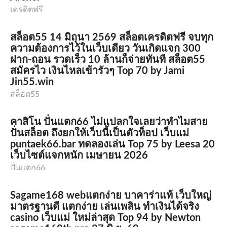
เครดิตฟรี
สล็อต55 14 มิถุนา 2569 สล็อตเครดิตฟรี จบทุก
ความต้องการไว้ในเว็บเดียว วันเกิดแจก 300
ฝาก-ถอน รวดเร็ว 10 ล้านก็จ่ายทันที สล็อต55
สมัครไว เงินไหลเข้ารัวๆ Top 70 by Jami
Jin55.win
สล็อต55
คาสิโน ปั่นแตก66 ไม่แปลกใจเลยว่าทำไมสาย
ปั่นสล็อต ถึงยกให้เว็บนี้เป็นตัวท็อป เว็บแม่
puntaek66.bar ทดลองเล่น Top 75 by Leesa 20
เว็บไซต์แจกหนัก เมษายน 2026
ปั่นแตก66
Sagame168 webแตกง่าย บาคาร่าแท้ เว็บใหญ่
มาตรฐานดี แตกง่าย เล่นเพลิน ทำเงินได้จริง
casino เว็บแม่ ใหม่ล่าสุด Top 94 by Newton