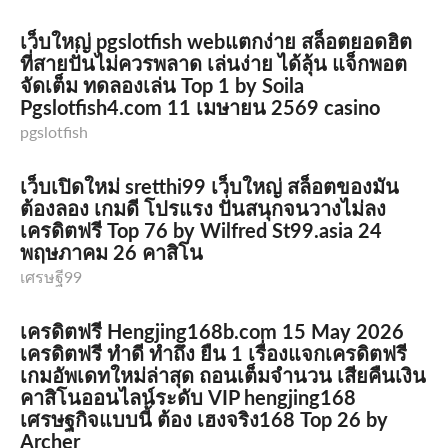
เว็บใหญ่ pgslotfish webแตกง่าย สล็อตยอดฮิต
ที่สายปั่นไม่ควรพลาด เล่นง่าย ได้ลุ้น แจ็กพอต
จัดเต็ม ทดลองเล่น Top 1 by Soila
Pgslotfish4.com 11 เมษายน 2569 casino
pgslotfish
เว็บเปิดใหม่ sretthi99 เว็บใหญ่ สล็อตของมัน
ต้องลอง เกมดี โปรแรง ปั่นสนุกจนวางไม่ลง
เครดิตฟรี Top 76 by Wilfred St99.asia 24
พฤษภาคม 26 คาสิโน
เศรษฐี99
เครดิตฟรี Hengjing168b.com 15 May 2026
เครดิตฟรี ทำดี ทำถึง ยืน 1 เรื่องแจกเครดิตฟรี
เกมอัพเดทใหม่ล่าสุด ถอนเต็มจำนวน เสียคืนเงิน
คาสิโนออนไลน์ระดับ VIP hengjing168
เศรษฐกิจแบบนี้ ต้อง เฮงจริง168 Top 26 by
Archer