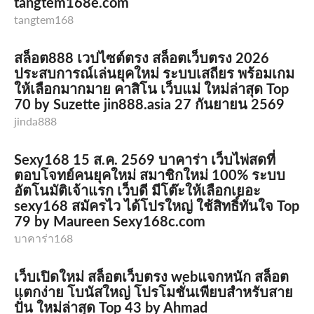
tangtem168e.com
tangtem168
สล็อต888 เวปไซต์ตรง สล็อตเว็บตรง 2026
ประสบการณ์เล่นยุคใหม่ ระบบเสถียร พร้อมเกม
ให้เลือกมากมาย คาสิโน เว็บแม่ ใหม่ล่าสุด Top
70 by Suzette jin888.asia 27 กันยายน 2569
jinda888
Sexy168 15 ส.ค. 2569 บาคาร่า เว็บไพ่สดที่
ตอบโจทย์คนยุคใหม่ สมาชิกใหม่ 100% ระบบ
อัตโนมัติเจ้าแรก เว็บดี มีโต๊ะให้เลือกเยอะ
sexy168 สมัครไว ได้โปรใหญ่ ใช้สิทธิ์ทันใจ Top
79 by Maureen Sexy168c.com
บาคาร่า168
เว็บเปิดใหม่ สล็อตเว็บตรง webแจกหนัก สล็อต
แตกง่าย โบนัสใหญ่ โปรโมชั่นเพียบสำหรับสาย
ปั่น ใหม่ล่าสุด Top 43 by Ahmad