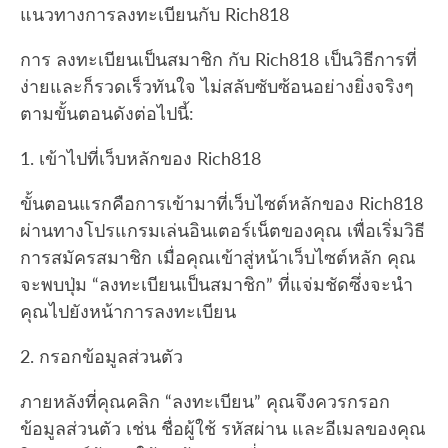
แนวทางการลงทะเบียนกับ Rich818
การ ลงทะเบียนเป็นสมาชิก กับ Rich818 เป็นวิธีการที่
ง่ายและก็รวดเร็วทันใจ ไม่สลับซับซ้อนอย่างยิ่งจริงๆ
ตามขั้นตอนดังต่อไปนี้:
1. เข้าไปที่เว็บหลักของ Rich818
ขั้นตอนแรกคือการเข้ามาที่เว็บไซต์หลักของ Rich818
ผ่านทางโปรแกรมเล่นอินเตอร์เน็ตของคุณ เพื่อเริ่มวิธี
การสมัครสมาชิก เมื่อคุณเข้าสู่หน้าเว็บไซต์หลัก คุณ
จะพบปุ่ม “ลงทะเบียนเป็นสมาชิก” ที่แจ่มชัดซึ่งจะนำ
คุณไปยังหน้าการลงทะเบียน
2. กรอกข้อมูลส่วนตัว
ภายหลังที่คุณคลิก “ลงทะเบียน” คุณจึงควรกรอก
ข้อมูลส่วนตัว เช่น ชื่อผู้ใช้ รหัสผ่าน และอีเมลของคุณ