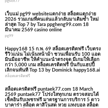
pgslot77
เว็บแม่ pg99 websiteแตกง่าย สล็อตแตกง่าย
2026 รวมเกมที่คนเล่นแล้วกลับมาเติมซ้ำ ใหม่
ล่าสุด Top 7 by Tara ppgheng99.com 18
มีนาคม 2569 casino online
pg99
Happy168 15 ก.พ. 69 สล็อตเครดิตฟรี เว็บตรง
รีวิวแน่น ไม่เน้นหน้าม้า ชวนเพื่อนรับ 100 แอด
มินมืออาชีพ ให้คำแนะนำตรงจุด มีเกมให้เลือก
กว่า 5,000 เกม สล็อตเครดิตฟรี ปั่นกับแฮปปี้
เลิกจนทันที Top 13 by Dominick happy168.ai
สล็อตเครดิตฟรี
สล็อตเครดิตฟรี puntaek77.com 18 March
2569 puntaek77 โปร่งใสทุกเกม ตรวจสอบได้
เช็คอินรับเพชรฟรี มาตรฐานการบริการ 5 ดาว
บาคาร่า สล็อต คาสิโนสด หวย แทงบอล สล็อต