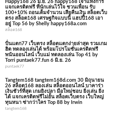
Happy168 26 มิ.ย. 26 happy168 เจ้าแห่งการ
แจกเครดิตฟรี ที่นักเล่นไว้ใจ ชวนเพื่อน รับ
100+10% ถอนเต็มจำนวน เสียคืนเงิน สล็อตเว็บ
ตรง สล็อต168 เศรษฐกิจแบบนี้ แฮปปี้168 เอา
อยู่ Top 56 by Shelly happy168a.com
สล็อต168
ปั่นแตก77 เว็บตรง สล็อตแตกง่ายล่าสุด รวมเกม
ฮิต ทดลองเล่นได้ พร้อมโปรโมชั่นเครดิตฟรี
พนันออนไลน์ เว็บแม่ ทดลองเล่น Top 41 by
Torri puntaek77.fun 6 มิ.ย. 26
puntaek77
Tangtem168 tangtem168d.com 30 มิถุนายน
26 สล็อต168 ลองเล่น สล็อตออนไลน์ บาคาร่า
เงินชัวร์ที่สุด เกมยิงปลา มือใหม่ชอบ ยิ่งเล่น ยิ่ง
ได้ แจกเครดิตฟรีไม่อั้น สล็อตเว็บตรง เว็บใหญ่
ทุนหนา ซ่ากว่าใคร Top 88 by Irwin
tangtem168