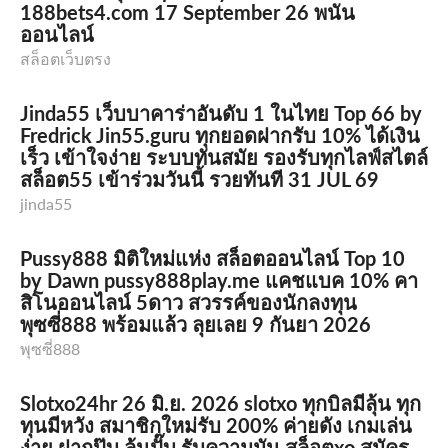
188bets4.com 17 September 26 พนัน
ออนไลน์
สล็อตเว็บตรง
Jinda55 เว็บบาคาร่าอันดับ 1 ในไทย Top 66 by
Fredrick Jin55.guru ทุกยอดฝากรับ 10% ได้เงิน
เร็ว เข้าใจง่าย ระบบทันสมัย รองรับทุกไลฟ์สไตล์
สล็อต55 เข้าร่วมวันนี้ รวยทันที 31 JUL 69
jinda55
Pussy888 มิติใหม่แห่ง สล็อตออนไลน์ Top 10
by Dawn pussy888play.me แคชแบค 10% คา
สิโนออนไลน์ 5ดาว สวรรค์ของนักลงทุน
พุซซี่888 พร้อมแล้ว ลุยเลย 9 กันยา 2026
พุซซี่888
Slotxo24hr 26 มิ.ย. 2026 slotxo ทุกบิลมีลุ้น ทุก
ทุนมีหวัง สมาชิกใหม่รับ 200% ค่ายดัง เกมเล่น
ง่าย ฝากปุ๊บ ลุ้นปั๊บ รับความมัน สล็อตxo สมัคร