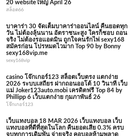
20 websiteใหญ่ April 26
สล็อต66
บาคาร่า 30 จัดเต็มบาคาร่าออนไลน์ คืนยอดทุก
วัน ไม่ต้องลุ้นนาน อัตราชนะสูง ใครก็ชอบ ถอน
จริง ไม่ต้องรอแอดมิน ถูกใจคนรักไพ่ sexy168
สมัครก่อน โปรหมดไวมาก Top 90 by Bonny
sexy168vip.me
sexy168vip
casino โจ๊กเกอร์123 สล็อตเว็บตรง แตกง่าย
2026 ระบบเสถียร ฝากถอนออโต้ 10 วินาที เว็บ
แม่ Joker123auto.mobi เครดิตฟรี Top 84 by
Phillipp 6 เว็บแตกง่าย กุมภาพันธ์ 26
โจ๊กเกอร์123
เว็บแทงบอล 18 MAR 2026 เว็บแทงบอล เว็บ
แทงบอลที่ดีที่สุดในโลก คืนยอดเสีย 0.3% ครบ
จบทุกการเดิมพัน จ่ายจริง คอบอลห้ามพลาด