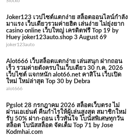
Slotxo
Joker123 เวปไซต์แตกง่าย สล็อตออนไลน์กำลัง
มาแรง เว็บเดียวรวมค่ายฮิต เล่นง่าย ไม่ยุ่งยาก
casino online เว็บใหญ่ เครดิตฟรี Top 19 by
Huey joker123auto.shop 3 August 69
joker123auto
Alot666 เว็บสล็อตแตกง่าย เล่นสนุก ฝากถอน
เร็ว รวมค่ายดังครบในเว็บเดียว 30 ก.ค. 2026
เว็บไซต์ แจกหนัก alot66.net คาสิโน เว็บเปิด
ใหม่ ใหม่ล่าสุด Top 30 by Debra
alot666
Pgslot 28 กรกฎาคม 2026 สล็อตเว็บตรง ไม่
ผ่านเอเย่นต์ คืนกำไรให้ผู้เล่นสูงสุด สมาชิกใหม่
รับ 50% ฝาก-ถอน เร็วทันใจ โบนัสพิเศษทุกวัน
สล็อต โบนัสสล็อต จัดเต็ม Top 71 by Jose
Kodmhai.com