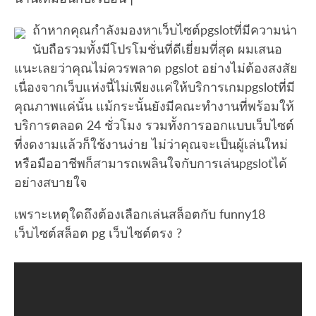
ถ้าหากคุณกำลังมองหาเว็บไซต์pgslotที่มีความน่า
นับถือรวมทั้งมีโปรโมชั่นที่ดีเยี่ยมที่สุด ผมเสนอ
แนะเลยว่าคุณไม่ควรพลาด pgslot อย่างไม่ต้องสงสัย
เนื่องจากเว็บแห่งนี้ไม่เพียงแค่ให้บริการเกมpgslotที่มี
คุณภาพแค่นั้น แม้กระนั้นยังมีคณะทำงานที่พร้อมให้
บริการตลอด 24 ชั่วโมง รวมทั้งการออกแบบเว็บไซต์
ที่งดงามแล้วก็ใช้งานง่าย ไม่ว่าคุณจะเป็นผู้เล่นใหม่
หรือมืออาชีพก็สามารถเพลินใจกับการเล่นpgslotได้
อย่างสบายใจ
เพราะเหตุใดถึงต้องเลือกเล่นสล็อตกับ funny18
เว็บไซต์สล็อต pg เว็บไซต์ตรง ?