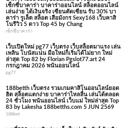
เซ็กซี่บาคาร่า บาคาร่าออนไลน์ สล็อตออนไลน์
เล่นง่าย ได้เงินจริง เซียนตัดเซียน รับ 30% บา
คาร่า รูเล็ต สล็อต เสือมังกร Sexy168 เว็บคาสิ
โนรีวิว 5 ดาว Top 45 by Chang
เซ็กซี่บาคาร่า
เว็บเปิดใหม่ pg77 เว็บตรง เว็บสล็อตมาแรง เล่น
เพลิน โบนัสแน่น มือใหม่ก็เริ่มได้ไม่ยาก ใหม่
ล่าสุด Top 82 by Florian Pgslot77.art 24
กรกฎาคม 2026 พนันออนไลน์
pg77
188betth เว็บตรง รวมเกมคาสิโนออนไลน์ยอด
ฮิต สล็อตแตกง่าย บาคาร่าไหลลื่น เล่นได้ตลอด
24 ชั่วโมง พนันออนไลน์ เว็บแม่ ใหม่ล่าสุด Top
83 by Lakesha 188betths.com 5 JUN 2569
188bet