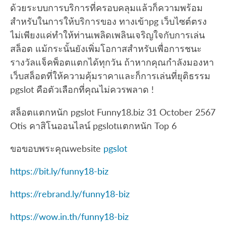
ด้วยระบบการบริการที่ครอบคลุมแล้วก็ความพร้อม
สำหรับในการให้บริการของ ทางเข้าpg เว็บไซต์ตรง
ไม่เพียงแค่ทำให้ท่านเพลิดเพลินเจริญใจกับการเล่น
สล็อต แม้กระนั้นยังเพิ่มโอกาสสำหรับเพื่อการชนะ
รางวัลแจ็คพ็อตแตกได้ทุกวัน ถ้าหากคุณกำลังมองหา
เว็บสล็อตที่ให้ความคุ้มราคาและก็การเล่นที่ยุติธรรม
pgslot คือตัวเลือกที่คุณไม่ควรพลาด !
สล็อตแตกหนัก pgslot Funny18.biz 31 October 2567
Otis คาสิโนออนไลน์ pgslotแตกหนัก Top 6
ขอขอบพระคุณwebsite
pgslot
https://bit.ly/funny18-biz
https://rebrand.ly/funny18-biz
https://wow.in.th/funny18-biz