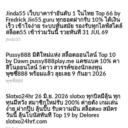
Jinda55 เว็บบาคาร่าอันดับ 1 ในไทย Top 66 by
Fredrick Jin55.guru ทุกยอดฝากรับ 10% ได้เงิน
เร็ว เข้าใจง่าย ระบบทันสมัย รองรับทุกไลฟ์สไตล์
สล็อต55 เข้าร่วมวันนี้ รวยทันที 31 JUL 69
jinda55
Pussy888 มิติใหม่แห่ง สล็อตออนไลน์ Top 10
by Dawn pussy888play.me แคชแบค 10% คา
สิโนออนไลน์ 5ดาว สวรรค์ของนักลงทุน
พุซซี่888 พร้อมแล้ว ลุยเลย 9 กันยา 2026
พุซซี่888
Slotxo24hr 26 มิ.ย. 2026 slotxo ทุกบิลมีลุ้น ทุก
ทุนมีหวัง สมาชิกใหม่รับ 200% ค่ายดัง เกมเล่น
ง่าย ฝากปุ๊บ ลุ้นปั๊บ รับความมัน สล็อตxo สมัคร
วันนี้ ลุ้นโบนัสทันที Top 19 by Delores
slotxo24hrf.com