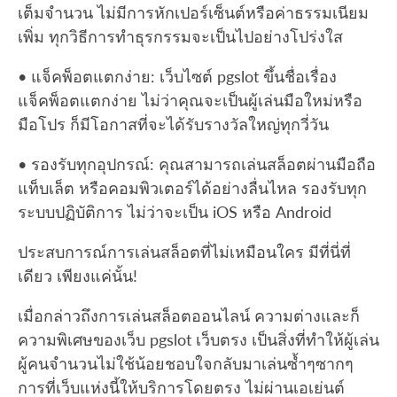
เต็มจำนวน ไม่มีการหักเปอร์เซ็นต์หรือค่าธรรมเนียม
เพิ่ม ทุกวิธีการทำธุรกรรมจะเป็นไปอย่างโปร่งใส
• แจ็คพ็อตแตกง่าย: เว็บไซต์ pgslot ขึ้นชื่อเรื่อง
แจ็คพ็อตแตกง่าย ไม่ว่าคุณจะเป็นผู้เล่นมือใหม่หรือ
มือโปร ก็มีโอกาสที่จะได้รับรางวัลใหญ่ทุกวี่วัน
• รองรับทุกอุปกรณ์: คุณสามารถเล่นสล็อตผ่านมือถือ
แท็บเล็ต หรือคอมพิวเตอร์ได้อย่างลื่นไหล รองรับทุก
ระบบปฏิบัติการ ไม่ว่าจะเป็น iOS หรือ Android
ประสบการณ์การเล่นสล็อตที่ไม่เหมือนใคร มีที่นี่ที่
เดียว เพียงแค่นั้น!
เมื่อกล่าวถึงการเล่นสล็อตออนไลน์ ความต่างและก็
ความพิเศษของเว็บ pgslot เว็บตรง เป็นสิ่งที่ทำให้ผู้เล่น
ผู้คนจำนวนไม่ใช้น้อยชอบใจกลับมาเล่นซ้ำๆซากๆ
การที่เว็บแห่งนี้ให้บริการโดยตรง ไม่ผ่านเอเย่นต์