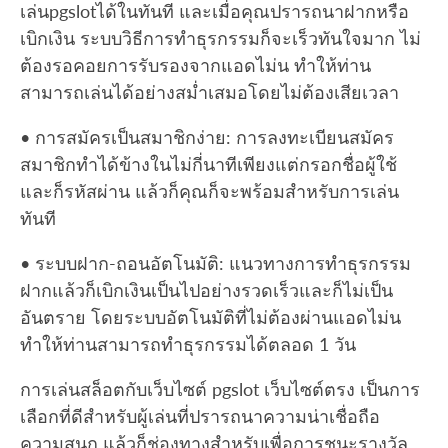
เล่นpgslotได้ในทันที และเมื่อคุณปรารถนาฝากหรือ
เบิกเงิน ระบบวิธีการทำธุรกรรมก็จะเร็วทันใจมาก ไม่
ต้องรอคอยการรับรองจากแอดไม่น ทำให้ท่าน
สามารถเล่นได้อย่างสม่ำเสมอโดยไม่ต้องเสียเวลา
• การสมัครเป็นสมาชิกง่าย: การลงทะเบียนสมัคร
สมาชิกทำได้ข้างในไม่กี่นาทีเพียงแต่กรอกชื่อผู้ใช้
และก็รหัสผ่าน แล้วก็คุณก็จะพร้อมสำหรับการเล่น
ทันที
• ระบบฝาก-ถอนอัตโนมัติ: แนวทางการทำธุรกรรม
ฝากแล้วก็เบิกเงินเป็นไปอย่างรวดเร็วและก็ไม่เป็น
อันตราย โดยระบบอัตโนมัติที่ไม่ต้องผ่านแอดไม่น
ทำให้ท่านสามารถทำธุรกรรมได้ตลอด 1 วัน
การเล่นสล็อตกับเว็บไซต์ pgslot เว็บไซต์ตรง เป็นการ
เลือกที่ดีสำหรับผู้เล่นที่ปรารถนาความน่าเชื่อถือ
ความสนุก แล้วก็ช่องทางสำหรับเพื่อการชนะรางวัล