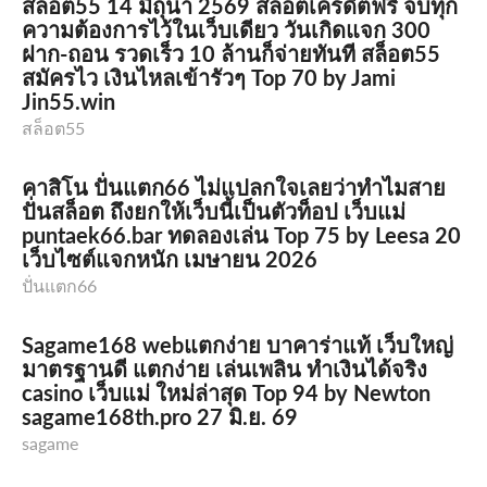
สล็อต55 14 มิถุนา 2569 สล็อตเครดิตฟรี จบทุก
ความต้องการไว้ในเว็บเดียว วันเกิดแจก 300
ฝาก-ถอน รวดเร็ว 10 ล้านก็จ่ายทันที สล็อต55
สมัครไว เงินไหลเข้ารัวๆ Top 70 by Jami
Jin55.win
สล็อต55
คาสิโน ปั่นแตก66 ไม่แปลกใจเลยว่าทำไมสาย
ปั่นสล็อต ถึงยกให้เว็บนี้เป็นตัวท็อป เว็บแม่
puntaek66.bar ทดลองเล่น Top 75 by Leesa 20
เว็บไซต์แจกหนัก เมษายน 2026
ปั่นแตก66
Sagame168 webแตกง่าย บาคาร่าแท้ เว็บใหญ่
มาตรฐานดี แตกง่าย เล่นเพลิน ทำเงินได้จริง
casino เว็บแม่ ใหม่ล่าสุด Top 94 by Newton
sagame168th.pro 27 มิ.ย. 69
sagame