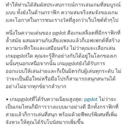
ทำให้ท่านได้สัมผัสประสบการณ์การเล่นเกมที่สมบูรณ์
แบบ ทั้งยังในด้านกราฟิก ความสมจริงสมจังของเกม
และโอกาสในการชนะรางวัลที่สูงกว่าเว็บไซต์ทั่วๆไป
หนึ่งในความเด่นของ pgslot คือเกมสล็อตที่มีกราฟิกที่
ล้ำสมัย ผสมผสานกับเสียงเพลงแล้วก็เอฟเฟกต์ที่สร้าง
ความระทึกใจและเสมือนจริง ไม่ว่าคุณจะเลือกเล่น
เกมpgslotใด คุณจะรู้สึกอย่างกับได้อยู่ในโลกของเก
มนั้นๆนอกเหนือจากนั้น เกมpgslotยังได้รับการ
ออกแบบให้เล่นง่ายและก็เป็นมิตรกับผู้เล่นทุกระดับ ไม่
ว่าจะเป็นมือใหม่หรือมือโปรก็สามารถสนุกสนานได้
อย่างไม่ยากทุกข์ยากลำบาก
• เกมpgslotที่ได้รับความนิยมสูงสุด:
pgslot
ไม่ว่าจะ
เป็นเกมไหนก็มีการวางแบบมาอย่างดี อีกทั้งกราฟิกที่
สวยแล้วก็การเล่นที่สนุก พร้อมด้วยฟีพบร์พิเศษที่เพิ่ม
จังหวะให้คุณได้รับโบนัสมากเพิ่มขึ้น