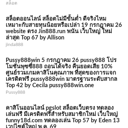
สล็อต
สล็อตออนไลน์ สล็อตไม่มีขั้นต่ำ ดีจริงไหม
เหมาะกับสายทุนน้อยหรือเปล่า 19 กรกฎาคม 26
website ตรง Jin888.run พนัน เว็บใหญ่ ใหม่
ล่าสุด Top 67 by Allison
jinda888
Pussy888win 5 กรกฎาคม 26 pussy888 โปร
โมชั่นพุซซี่888 ถอนได้จริง คืนยอดเสีย 10%
ศูนย์รวมเกมคาสิโนคุณภาพ ที่สุดของการแจก
เครดิตฟรี pussy888win มาตรฐานระดับสากล
Top 42 by Cecila pussy888win.one
Pussy888
คาสิโนออนไลน์ pgslot สล็อตเว็บตรง ทดลอง
เล่นฟรี มีเครดิตฟรีสำหรับสมาชิกใหม่ เว็บใหญ่
funny18d.com ทดลองเล่น Top 57 by Eden 13
เวปไซต์ใหญ่ พ.ค. 69