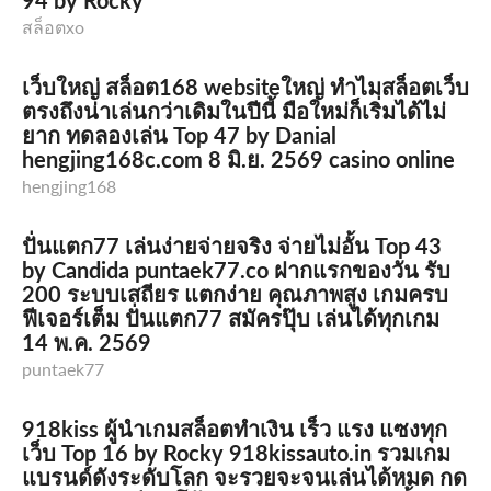
94 by Rocky
สล็อตxo
เว็บใหญ่ สล็อต168 websiteใหญ่ ทำไมสล็อตเว็บ
ตรงถึงน่าเล่นกว่าเดิมในปีนี้ มือใหม่ก็เริ่มได้ไม่
ยาก ทดลองเล่น Top 47 by Danial
hengjing168c.com 8 มิ.ย. 2569 casino online
hengjing168
ปั่นแตก77 เล่นง่ายจ่ายจริง จ่ายไม่อั้น Top 43
by Candida puntaek77.co ฝากแรกของวัน รับ
200 ระบบเสถียร แตกง่าย คุณภาพสูง เกมครบ
ฟีเจอร์เต็ม ปั่นแตก77 สมัครปุ๊บ เล่นได้ทุกเกม
14 พ.ค. 2569
puntaek77
918kiss ผู้นำเกมสล็อตทำเงิน เร็ว แรง แซงทุก
เว็บ Top 16 by Rocky 918kissauto.in รวมเกม
แบรนด์ดังระดับโลก จะรวยจะจนเล่นได้หมด กด