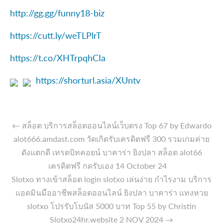
http://gg.gg/funny18-biz
https://cutt.ly/weTLPlrT
https://t.co/XHTrpqhCIa
https://shorturl.asia/XUntv
←
สล็อต บริการสล็อตออนไลน์เว็บตรง Top 67 by Edwardo
alot666.amdast.com วัดเกิดรับเครดิตฟรี 300 รวมเกมค่าย
ดังแตกดี เทรดบิทคอยน์ บาคาร่า ยิงปลา สล็อต alot66
เครดิตฟรี กดรับเอง 14 October 24
Slotxo ทางเข้าสล็อต login slotxo เล่นง่าย กำไรงาม บริการ
แอดมินมืออาชีพสล็อตออนไลน์ ยิงปลา บาคาร่า แทงหวย
slotxo โปรรับโบนัส 5000 บาท Top 55 by Christin
Slotxo24hr.website 2 NOV 2024
→