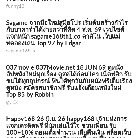
funny18
Sagame จากมือใหม่สู่มือโปร เริ่มต้นสร้างกำไร
กับบาคาร่าได้ง่ายกว่าที่คิด 4 ส.ค. 69 เวปไซต์
แจกหนัก sagame168th1.co คาสิโน เว็บแม่
ทดลองเล่น Top 97 by Edgar
sagame168th
037movie 037Movie.net 18 JUN 69 ดูหนัง
อัปหนังใหม่ทุกเรื่อง ดูสดได้ก่อนใคร เน็ตฟลิก รับ
ชมได้ทุกอุปกรณ์ ฟินได้ทุกวันกับหนังฟรีเต็มเรื่อง
ดูหนัง สมัครสมาชิกฟรี รับแจ้งเตือนหนังใหม่
Top 85 by Robbin
ดูหนัง
Happy168 26 มิ.ย. 26 happy168 เจ้าแห่งการ
แจกเครดิตฟรี ที่นักเล่นไว้ใจ ชวนเพื่อน รับ
100+10% ถอนเต็มจำนวน เสียคืนเงิน สล็อตเว็บ