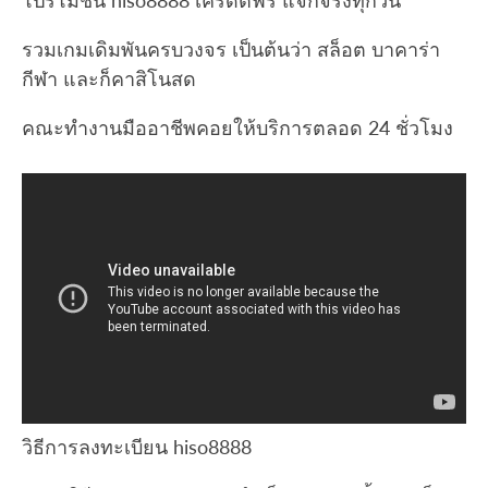
โปรโมชั่น hiso8888 เครดิตฟรี แจกจริงทุกวัน
รวมเกมเดิมพันครบวงจร เป็นต้นว่า สล็อต บาคาร่า
กีฬา และก็คาสิโนสด
คณะทำงานมืออาชีพคอยให้บริการตลอด 24 ชั่วโมง
วิธีการลงทะเบียน hiso8888