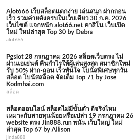
Alot666 เว็บสล็อตแตกง่าย เล่นสนุก ฝากถอน
เร็ว รวมค่ายดังครบในเว็บเดียว 30 ก.ค. 2026
เว็บไซต์ แจกหนัก alot66.net คาสิโน เว็บเปิด
ใหม่ ใหม่ล่าสุด Top 30 by Debra
alot666
Pgslot 28 กรกฎาคม 2026 สล็อตเว็บตรง ไม่
ผ่านเอเย่นต์ คืนกำไรให้ผู้เล่นสูงสุด สมาชิกใหม่
รับ 50% ฝาก-ถอน เร็วทันใจ โบนัสพิเศษทุกวัน
สล็อต โบนัสสล็อต จัดเต็ม Top 71 by Jose
Kodmhai.com
สล็อต
สล็อตออนไลน์ สล็อตไม่มีขั้นต่ำ ดีจริงไหม
เหมาะกับสายทุนน้อยหรือเปล่า 19 กรกฎาคม 26
website ตรง Jin888.run พนัน เว็บใหญ่ ใหม่
ล่าสุด Top 67 by Allison
jinda888