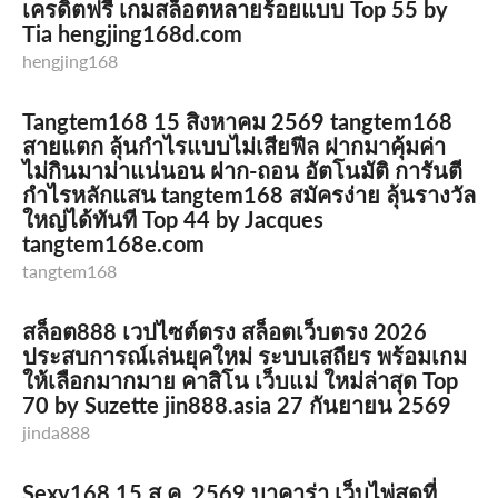
เครดิตฟรี เกมสล็อตหลายร้อยแบบ Top 55 by
Tia hengjing168d.com
hengjing168
Tangtem168 15 สิงหาคม 2569 tangtem168
สายแตก ลุ้นกำไรแบบไม่เสียฟีล ฝากมาคุ้มค่า
ไม่กินมาม่าแน่นอน ฝาก-ถอน อัตโนมัติ การันตี
กำไรหลักแสน tangtem168 สมัครง่าย ลุ้นรางวัล
ใหญ่ได้ทันที Top 44 by Jacques
tangtem168e.com
tangtem168
สล็อต888 เวปไซต์ตรง สล็อตเว็บตรง 2026
ประสบการณ์เล่นยุคใหม่ ระบบเสถียร พร้อมเกม
ให้เลือกมากมาย คาสิโน เว็บแม่ ใหม่ล่าสุด Top
70 by Suzette jin888.asia 27 กันยายน 2569
jinda888
Sexy168 15 ส.ค. 2569 บาคาร่า เว็บไพ่สดที่