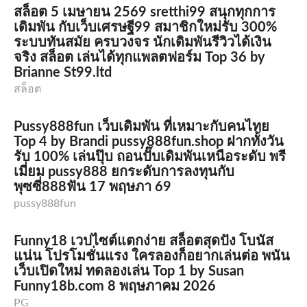
สล็อต 5 เมษายน 2569 sretthi99 สนุกทุกการ
เดิมพัน กับเว็บเศรษฐี99 สมาชิกใหม่รับ 300%
ระบบทันสมัย ครบวงจร นักเดิมพันรีวิวได้เงิน
จริง สล็อต เล่นได้ทุกแพลตฟอร์ม Top 36 by
Brianne St99.ltd
สล็อต
Pussy888fun เว็บเดิมพัน ที่เหมาะกับคนไทย
Top 4 by Brandi pussy888fun.shop ฝากทั้งวัน
รับ 100% เล่นปุ๊บ ถอนปั๊บเดิมพันเหนือระดับ พรี
เมี่ยม pussy888 ยกระดับการลงทุนกับ
พุซซี่888ฟัน 17 พฤษภา 69
pussy888fun
Funny18 เวปไซต์แตกง่าย สล็อตสุดปัง โบนัส
แน่น โปรโมชั่นแรง ใครลองก็อยากเล่นต่อ พนัน
เว็บเปิดใหม่ ทดลองเล่น Top 1 by Susan
Funny18b.com 8 พฤษภาคม 2026
PG