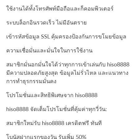
ใช้งานได้ทั้งโทรศัพท์มือถือและก็คอมพิวเตอร์
ระบบล็อกอินรวดเร็ว ไม่มีอันตราย
เข้ารหัสข้อมูล SSL คุ้มครองป้องกันการขโมยข้อมูล
ความเชื่อมั่นและมั่นใจในการใช้งาน
สมาชิกมั่นอกมั่นใจได้ว่าทุกการเข้าเล่นกับ hiso8888
มีความปลอดภัยสูงสุด ข้อมูลไม่รั่วไหล และแนวทาง
การทำธุรกรรมมั่นคง
โปรโมชั่นและสิทธิพิเศษจาก hiso8888
hiso8888 จัดเต็มโปรโมชั่นที่คุ้มค่าทุกวี่วัน:
สมาชิกใหม่รับ hiso8888 เครดิตฟรี ทันที
โบนัสฝากแรกของวัน รับเพิ่ม 50%