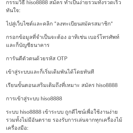
กรรมวิธี hiso8888 สมัคร ทำเป็นง่ายรวมทั้งรวดเร็ว
ทันใจ:
ไปสู่เว็บไซต์และคลิก “ลงทะเบียนสมัครสมาชิก”
กรอกข้อมูลที่จำเป็นจะต้อง อาทิเช่น เบอร์โทรศัพท์
และก็บัญชีธนาคาร
การันตีตัวตนด้วยรหัส OTP
เข้าสู่ระบบและก็เริ่มเดิมพันได้โดยทันที
เรียนขั้นตอนเสริมเติมถึงที่เหมาะ สมัคร hiso8888
การเข้าสู่ระบบ hiso8888
ระบบ hiso8888 เข้าระบบ ถูกดีไซน์เพื่อใช้งานง่าย
รวมทั้งไม่มีอันตราย รองรับการเล่นจากทุกเครื่องไม้
เครื่องมือ: