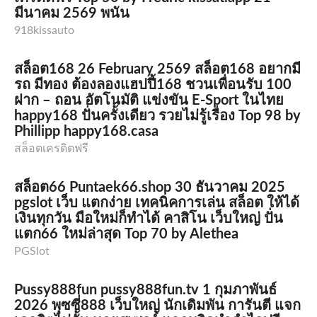
มีนาคม 2569 พนัน
918kissauto
สล็อต168 26 February 2569 สล็อต168 อยากมี
รถ มีทอง ต้องลองแฮปปี้168 ชวนเพื่อนรับ 100
ฝาก – ถอน อัตโนมัติ แข่งขัน E-Sport ในไทย
happy168 ปั่นครั้งเดียว รวยไม่รู้เรื่อง Top 98 by
Phillipp happy168.casa
สล็อตเครดิตฟรี
สล็อต66 Puntaek66.shop 30 ธันวาคม 2025
pgslot เว็บ แตกง่าย เทคนิคการเล่น สล็อต ให้ได้
เงินทุกวัน มือใหม่ก็ทำได้ คาสิโน เว็บใหญ่ ปั่น
แตก66 ใหม่ล่าสุด Top 70 by Alethea
PGSlot
Pussy888fun pussy888fun.tv 1 กุมภาพันธ์
2026 พุซซี่888 เว็บใหญ่ นักเดิมพัน การันตี แจก