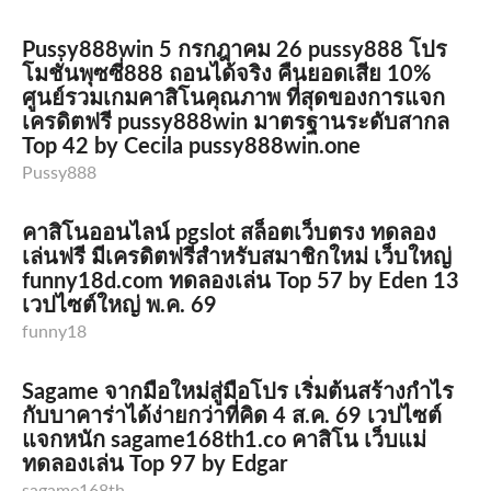
Pussy888win 5 กรกฎาคม 26 pussy888 โปร
โมชั่นพุซซี่888 ถอนได้จริง คืนยอดเสีย 10%
ศูนย์รวมเกมคาสิโนคุณภาพ ที่สุดของการแจก
เครดิตฟรี pussy888win มาตรฐานระดับสากล
Top 42 by Cecila pussy888win.one
Pussy888
คาสิโนออนไลน์ pgslot สล็อตเว็บตรง ทดลอง
เล่นฟรี มีเครดิตฟรีสำหรับสมาชิกใหม่ เว็บใหญ่
funny18d.com ทดลองเล่น Top 57 by Eden 13
เวปไซต์ใหญ่ พ.ค. 69
funny18
Sagame จากมือใหม่สู่มือโปร เริ่มต้นสร้างกำไร
กับบาคาร่าได้ง่ายกว่าที่คิด 4 ส.ค. 69 เวปไซต์
แจกหนัก sagame168th1.co คาสิโน เว็บแม่
ทดลองเล่น Top 97 by Edgar
sagame168th