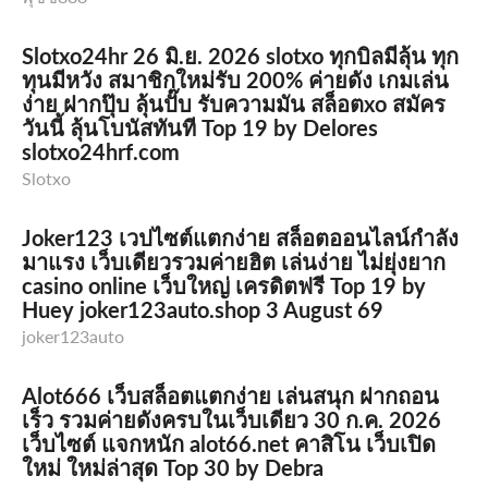
Slotxo24hr 26 มิ.ย. 2026 slotxo ทุกบิลมีลุ้น ทุก
ทุนมีหวัง สมาชิกใหม่รับ 200% ค่ายดัง เกมเล่น
ง่าย ฝากปุ๊บ ลุ้นปั๊บ รับความมัน สล็อตxo สมัคร
วันนี้ ลุ้นโบนัสทันที Top 19 by Delores
slotxo24hrf.com
Slotxo
Joker123 เวปไซต์แตกง่าย สล็อตออนไลน์กำลัง
มาแรง เว็บเดียวรวมค่ายฮิต เล่นง่าย ไม่ยุ่งยาก
casino online เว็บใหญ่ เครดิตฟรี Top 19 by
Huey joker123auto.shop 3 August 69
joker123auto
Alot666 เว็บสล็อตแตกง่าย เล่นสนุก ฝากถอน
เร็ว รวมค่ายดังครบในเว็บเดียว 30 ก.ค. 2026
เว็บไซต์ แจกหนัก alot66.net คาสิโน เว็บเปิด
ใหม่ ใหม่ล่าสุด Top 30 by Debra