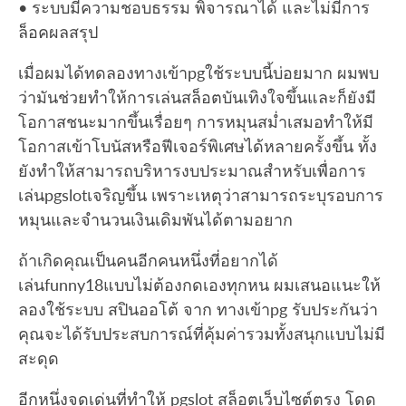
• ระบบมีความชอบธรรม พิจารณาได้ และไม่มีการ
ล็อคผลสรุป
เมื่อผมได้ทดลองทางเข้าpgใช้ระบบนี้บ่อยมาก ผมพบ
ว่ามันช่วยทำให้การเล่นสล็อตบันเทิงใจขึ้นและก็ยังมี
โอกาสชนะมากขึ้นเรื่อยๆ การหมุนสม่ำเสมอทำให้มี
โอกาสเข้าโบนัสหรือฟีเจอร์พิเศษได้หลายครั้งขึ้น ทั้ง
ยังทำให้สามารถบริหารงบประมาณสำหรับเพื่อการ
เล่นpgslotเจริญขึ้น เพราะเหตุว่าสามารถระบุรอบการ
หมุนและจำนวนเงินเดิมพันได้ตามอยาก
ถ้าเกิดคุณเป็นคนอีกคนหนึ่งที่อยากได้
เล่นfunny18แบบไม่ต้องกดเองทุกหน ผมเสนอแนะให้
ลองใช้ระบบ สปินออโต้ จาก ทางเข้าpg รับประกันว่า
คุณจะได้รับประสบการณ์ที่คุ้มค่ารวมทั้งสนุกแบบไม่มี
สะดุด
อีกหนึ่งจุดเด่นที่ทำให้ pgslot สล็อตเว็บไซต์ตรง โดด