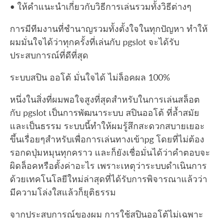
• ให้คำแนะนำเกี่ยวกับวิธีการเล่นรวมทั้งวิธีต่างๆ
การมีทีมงานที่ชำนาญรวมทั้งตั้งใจในทุกปัญหา ทำให้
ผมมั่นใจได้ว่าทุกครั้งที่เล่นกับ pgslot จะได้รับ
ประสบการณ์ที่ดีที่สุด
ระบบสปิน ออโต้ มั่นใจได้ ไม่ล็อคผล 100%
หนึ่งในสิ่งที่ผมพอใจสูงที่สุดสำหรับในการเล่นสล็อต
กับ pgslot เป็นการพัฒนาระบบ สปินออโต้ ที่ล้ำสมัย
และเป็นธรรม ระบบนี้ทำให้ผมรู้สึกสะดวกสบายเยอะ
ขึ้นเรื่อยๆสำหรับเพื่อการเล่นทางเข้าpg โดยที่ไม่ต้อง
รอกดปุ่มหมุนทุกคราว และก็ยังเชื่อมั่นได้ว่าคำตอบจะ
ผิดล็อคหรือตั้งค่าอะไร เพราะเหตุว่าระบบดำเนินการ
ด้วยเทคโนโลยีใหม่ล่าสุดที่ได้รับการพิจารณาแล้วว่า
มีความโล่งใสแล้วก็ยุติธรรม
จากประสบการณ์ของผม การใช้สปินออโต้ไม่เฉพาะ