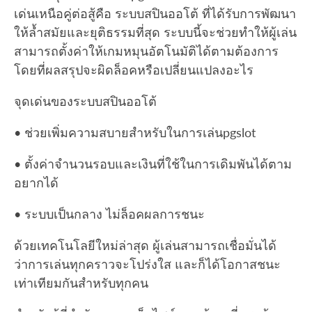
เด่นเหนือคู่ต่อสู้คือ ระบบสปินออโต้ ที่ได้รับการพัฒนา
ให้ล้ำสมัยและยุติธรรมที่สุด ระบบนี้จะช่วยทำให้ผู้เล่น
สามารถตั้งค่าให้เกมหมุนอัตโนมัติได้ตามต้องการ
โดยที่ผลสรุปจะผิดล็อคหรือเปลี่ยนแปลงอะไร
จุดเด่นของระบบสปินออโต้
• ช่วยเพิ่มความสบายสำหรับในการเล่นpgslot
• ตั้งค่าจำนวนรอบและเงินที่ใช้ในการเดิมพันได้ตาม
อยากได้
• ระบบเป็นกลาง ไม่ล็อคผลการชนะ
ด้วยเทคโนโลยีใหม่ล่าสุด ผู้เล่นสามารถเชื่อมั่นได้
ว่าการเล่นทุกคราวจะโปร่งใส และก็ได้โอกาสชนะ
เท่าเทียมกันสำหรับทุกคน