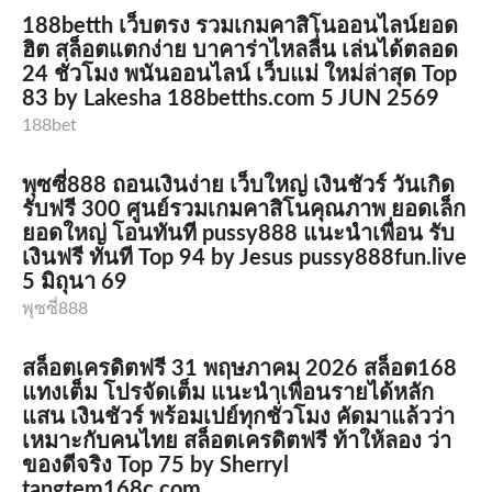
188betth เว็บตรง รวมเกมคาสิโนออนไลน์ยอด
ฮิต สล็อตแตกง่าย บาคาร่าไหลลื่น เล่นได้ตลอด
24 ชั่วโมง พนันออนไลน์ เว็บแม่ ใหม่ล่าสุด Top
83 by Lakesha 188betths.com 5 JUN 2569
188bet
พุซซี่888 ถอนเงินง่าย เว็บใหญ่ เงินชัวร์ วันเกิด
รับฟรี 300 ศูนย์รวมเกมคาสิโนคุณภาพ ยอดเล็ก
ยอดใหญ่ โอนทันที pussy888 แนะนำเพื่อน รับ
เงินฟรี ทันที Top 94 by Jesus pussy888fun.live
5 มิถุนา 69
พุซซี่888
สล็อตเครดิตฟรี 31 พฤษภาคม 2026 สล็อต168
แทงเต็ม โปรจัดเต็ม แนะนำเพื่อนรายได้หลัก
แสน เงินชัวร์ พร้อมเปย์ทุกชั่วโมง คัดมาแล้วว่า
เหมาะกับคนไทย สล็อตเครดิตฟรี ท้าให้ลอง ว่า
ของดีจริง Top 75 by Sherryl
tangtem168c.com