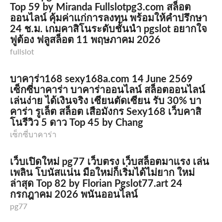
Top 59 by Miranda Fullslotpg3.com สล็อต
ออนไลน์ คุ้มค่าแก่การลงทุน พร้อมให้คำปรึกษา
24 ช.ม. เกมคาสิโนระดับชั้นนำ pgslot อยากใจ
ฟูต้อง ฟลูสล็อต 11 พฤษภาคม 2026
fullslot
บาคาร่า168 sexy168a.com 14 June 2569
เซ็กซี่บาคาร่า บาคาร่าออนไลน์ สล็อตออนไลน์
เล่นง่าย ได้เงินจริง เซียนตัดเซียน รับ 30% บา
คาร่า รูเล็ต สล็อต เสือมังกร Sexy168 เว็บคาสิ
โนรีวิว 5 ดาว Top 45 by Chang
เซ็กซี่บาคาร่า
เว็บเปิดใหม่ pg77 เว็บตรง เว็บสล็อตมาแรง เล่น
เพลิน โบนัสแน่น มือใหม่ก็เริ่มได้ไม่ยาก ใหม่
ล่าสุด Top 82 by Florian Pgslot77.art 24
กรกฎาคม 2026 พนันออนไลน์
pg77