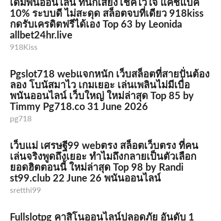
เดิมพันออนไลน์ ที่นักเสี่ยงโชคไว้ใจ แคชแบค
10% ระบบดี ไม่สะดุด สล็อตจบที่เดียว 918kiss
กดรับเครดิตฟรีได้เอง Top 63 by Leonida
allbet24hr.live
918Kiss
Pgslot718 webแจกหนัก เว็บสล็อตที่สายปั่นต้อง
ลอง โบนัสมาไว เกมเยอะ เล่นเพลินไม่มีเบื่อ
พนันออนไลน์ เว็บใหญ่ ใหม่ล่าสุด Top 85 by
Timmy Pg718.co 31 June 2026
pg718
เว็บแม่ เศรษฐี99 webตรง สล็อตเว็บตรง ที่คน
เล่นจริงพูดถึงเยอะ ทำไมถึงกลายเป็นตัวเลือก
ยอดฮิตตอนนี้ ใหม่ล่าสุด Top 98 by Randi
st99.club 22 June 26 พนันออนไลน์
sretthi99
Fullslotpg คาสิโนออนไลน์ปลอดภัย อันดับ 1