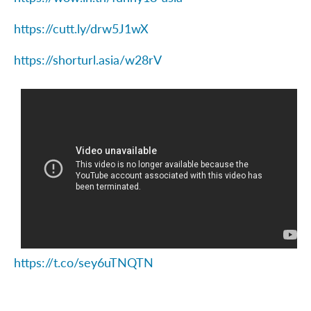
https://cutt.ly/drw5J1wX
https://shorturl.asia/w28rV
https://t.co/sey6uTNQTN