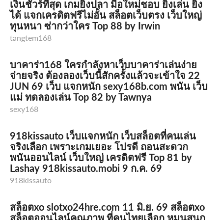
เงินชัวร์ที่สุด เกมยิงปลา มือใหม่ชอบ ยิ่งเล่น ยิ่ง
ได้ แจกเครดิตฟรีไม่อั้น สล็อตเว็บตรง เว็บใหญ่
ทุนหนา ซ่ากว่าใคร Top 88 by Irwin
tangtem168
บาคาร่า168 ใครกำลังหาเว็บบาคาร่าเล่นง่าย
จ่ายจริง ต้องลองเว็บนี้สักครั้งแล้วจะเข้าใจ 22
JUN 69 เว็บ แจกหนัก sexy168b.com พนัน เว็บ
แม่ ทดลองเล่น Top 82 by Tawnya
sexy168
918kissauto เว็บแจกหนัก เว็บสล็อตที่คนเล่น
จริงเลือก เพราะเกมเยอะ โปรดี ถอนสะดวก
พนันออนไลน์ เว็บใหญ่ เครดิตฟรี Top 81 by
Lashay 918kissauto.mobi 9 ก.ค. 69
918kissauto
สล็อตxo slotxo24hre.com 11 มิ.ย. 69 สล็อตxo
สล็อตออนไลน์คุณภาพ ที่คนไทยเลือก หมุนสนุก