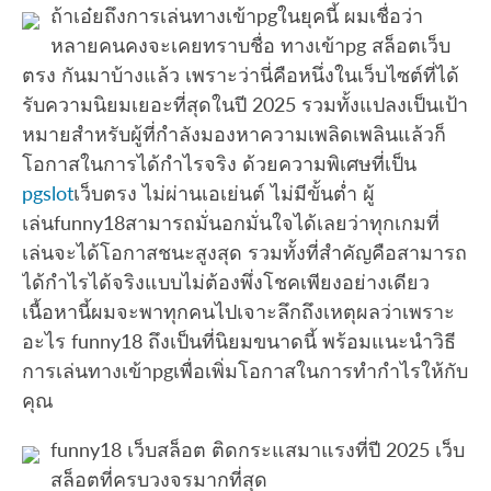
ถ้าเอ๋ยถึงการเล่นทางเข้าpgในยุคนี้ ผมเชื่อว่า
หลายคนคงจะเคยทราบชื่อ ทางเข้าpg สล็อตเว็บ
ตรง กันมาบ้างแล้ว เพราะว่านี่คือหนึ่งในเว็บไซต์ที่ได้
รับความนิยมเยอะที่สุดในปี 2025 รวมทั้งแปลงเป็นเป้า
หมายสำหรับผู้ที่กำลังมองหาความเพลิดเพลินแล้วก็
โอกาสในการได้กำไรจริง ด้วยความพิเศษที่เป็น
pgslot
เว็บตรง ไม่ผ่านเอเย่นต์ ไม่มีขั้นต่ำ ผู้
เล่นfunny18สามารถมั่นอกมั่นใจได้เลยว่าทุกเกมที่
เล่นจะได้โอกาสชนะสูงสุด รวมทั้งที่สำคัญคือสามารถ
ได้กำไรได้จริงแบบไม่ต้องพึ่งโชคเพียงอย่างเดียว
เนื้อหานี้ผมจะพาทุกคนไปเจาะลึกถึงเหตุผลว่าเพราะ
อะไร funny18 ถึงเป็นที่นิยมขนาดนี้ พร้อมแนะนำวิธี
การเล่นทางเข้าpgเพื่อเพิ่มโอกาสในการทำกำไรให้กับ
คุณ
funny18 เว็บสล็อต ติดกระแสมาแรงที่ปี 2025 เว็บ
สล็อตที่ครบวงจรมากที่สุด