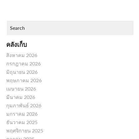
คลังเก็บ
สิงหาคม 2026
กรกฎาคม 2026
มิถุนายน 2026
พฤษภาคม 2026
เมษายน 2026
มีนาคม 2026
กุมภาพันธ์ 2026
มกราคม 2026
ธันวาคม 2025
พฤศจิกายน 2025
ตุลาคม 2025