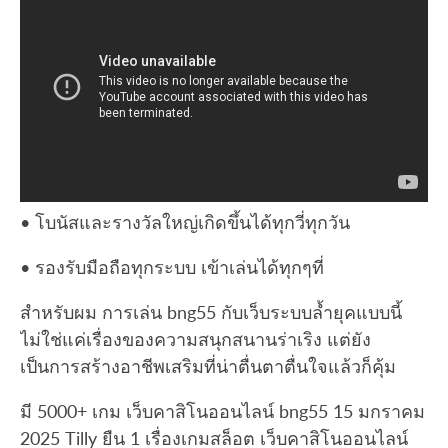
• โบนัสและรางวัลใหญ่เกิดขึ้นได้ทุกวี่ทุกวัน
• รองรับมือถือทุกระบบ เข้าเล่นได้ทุกๆที่
สำหรับผม การเล่น bng55 กับเว็บระบบล้ำยุคแบบนี้
ไม่ใช่แค่เรื่องของความสนุกสนานร่าเริง แต่ยัง
เป็นการสร้างอาชีพเสริมที่น่าตื่นตาตื่นใจแล้วก็คุ้ม
มี 5000+ เกม เว็บคาสิโนออนไลน์ bng55 15 มกราคม
2025 Tilly ยืน 1 เรื่องเกมสล็อต เว็บคาสิโนออนไลน์