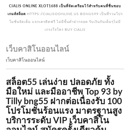
CIALIS ONLINE XLOT1688 เป็นที่จัดเตรียมไว้สำหรับคนที่ชื่นชอบ
เกมส์สล็อต
HTTPS://CIALISOONLINE.US BONUS99 เป็นที่รวมโปร
โมชั่นจัดเต็ม แจกเครดิตฟรี ไม่มีขั้นต่ำฝากถอด รับเงินกันเต็มๆไม่มี
เกรงใจใคร BUY CIALIS
เว็บคาสิโนออนไลน์
เว็บคาสิโนออนไลน์
สล็อต55 เล่นง่าย ปลอดภัย ทั้ง
มือใหม่ และมืออาชีพ Top 93 by
Tilly bng55 ฝากต่อเนื่องรับ 100
โปรโมชั่นร้อนแรง มาตรฐานสูง
บริการระดับ VIP เว็บคาสิโน
ออนไลน์ สมัครครั้งเดียวคุ้ม