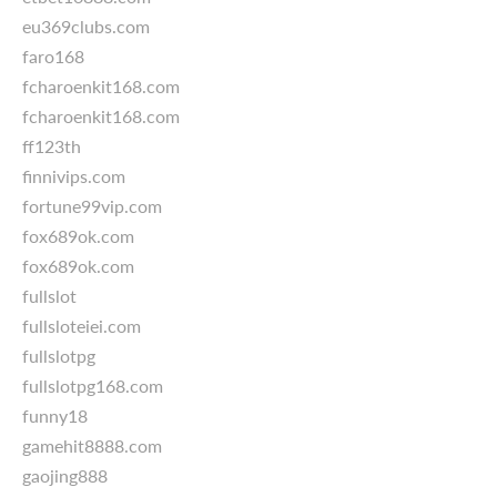
eu369clubs.com
faro168
fcharoenkit168.com
fcharoenkit168.com
ff123th
finnivips.com
fortune99vip.com
fox689ok.com
fox689ok.com
fullslot
fullsloteiei.com
fullslotpg
fullslotpg168.com
funny18
gamehit8888.com
gaojing888