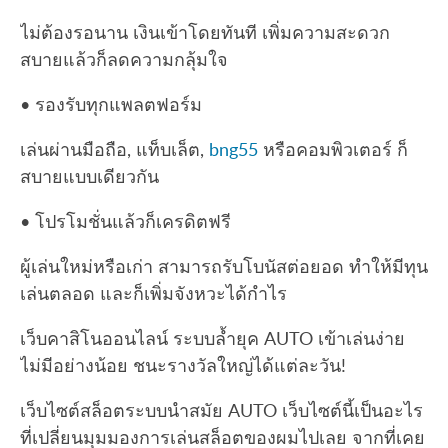
ไม่ต้องรอนาน เงินเข้าโดยทันที เพิ่มความสะดวก
สบายแล้วก็ลดความกลุ้มใจ
• รองรับทุกแพลตฟอร์ม
เล่นผ่านมือถือ, แท็บเล็ต,
bng55
หรือคอมพิวเตอร์ ก็
สบายแบบเดียวกัน
• โปรโมชั่นแล้วก็เครดิตฟรี
ผู้เล่นใหม่หรือเก่า สามารถรับโบนัสต่อยอด ทำให้มีทุน
เล่นตลอด และก็เพิ่มจังหวะได้กำไร
เว็บคาสิโนออนไลน์ ระบบล้ำยุค AUTO เข้าเล่นง่าย
ไม่มีอย่างน้อย ชนะรางวัลใหญ่ได้แต่ละวัน!
เว็บไซต์สล็อตระบบนำสมัย AUTO เว็บไซต์นี้เป็นอะไร
ที่เปลี่ยนมุมมองการเล่นสล็อตของผมไปเลย จากที่เคย