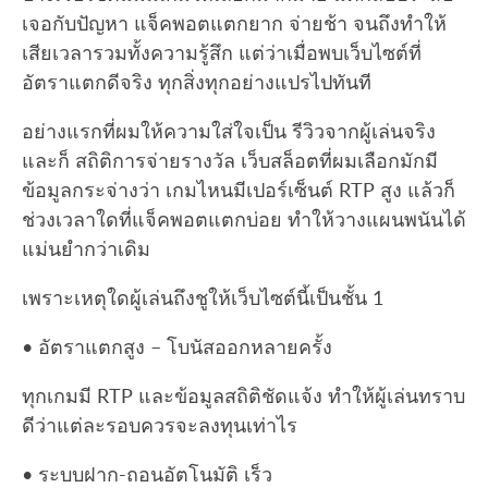
เจอกับปัญหา แจ็คพอตแตกยาก จ่ายช้า จนถึงทำให้
เสียเวลารวมทั้งความรู้สึก แต่ว่าเมื่อพบเว็บไซต์ที่
อัตราแตกดีจริง ทุกสิ่งทุกอย่างแปรไปทันที
อย่างแรกที่ผมให้ความใส่ใจเป็น รีวิวจากผู้เล่นจริง
และก็ สถิติการจ่ายรางวัล เว็บสล็อตที่ผมเลือกมักมี
ข้อมูลกระจ่างว่า เกมไหนมีเปอร์เซ็นต์ RTP สูง แล้วก็
ช่วงเวลาใดที่แจ็คพอตแตกบ่อย ทำให้วางแผนพนันได้
แม่นยำกว่าเดิม
เพราะเหตุใดผู้เล่นถึงชูให้เว็บไซต์นี้เป็นชั้น 1
• อัตราแตกสูง – โบนัสออกหลายครั้ง
ทุกเกมมี RTP และข้อมูลสถิติชัดแจ้ง ทำให้ผู้เล่นทราบ
ดีว่าแต่ละรอบควรจะลงทุนเท่าไร
• ระบบฝาก-ถอนอัตโนมัติ เร็ว