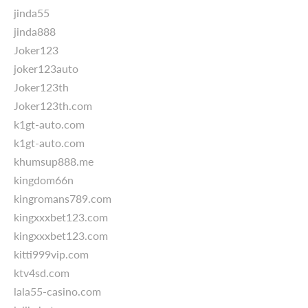
jinda55
jinda888
Joker123
joker123auto
Joker123th
Joker123th.com
k1gt-auto.com
k1gt-auto.com
khumsup888.me
kingdom66n
kingromans789.com
kingxxxbet123.com
kingxxxbet123.com
kitti999vip.com
ktv4sd.com
lala55-casino.com