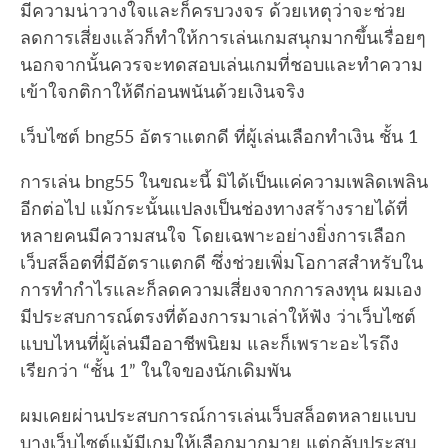
มีความน่าวางใจและก็ครบวงจร ด้วยเหตุว่าจะช่วย
ลดการเสี่ยงแล้วก็ทำให้การเล่นเกมสนุกมากขึ้นเรื่อยๆ
นอกจากนั้นควรจะทดสอบเล่นเกมที่ชอบและทำความ
เข้าใจกติกาให้ดีก่อนพนันด้วยเงินจริง
เว็บไซต์ bng55 อัตราแตกดี ที่ผู้เล่นเลือกทำเงิน ชั้น 1
การเล่น bng55 ในขณะนี้ มิได้เป็นแค่ความเพลิดเพลิน
อีกต่อไป แม้กระนั้นแปลงเป็นช่องทางสร้างรายได้ที่
หลายคนมีความสนใจ โดยเฉพาะอย่างยิ่งการเลือก
เว็บสล็อตที่มีอัตราแตกดี ซึ่งช่วยเพิ่มโอกาสสำหรับใน
การทำกำไรและก็ลดความเสี่ยงจากการลงทุน ผมเอง
มีประสบการณ์ตรงที่ต้องการมาเล่าให้ฟัง ว่าเว็บไซต์
แบบไหนที่ผู้เล่นมืออาชีพนิยม และก็เพราะอะไรถึง
เรียกว่า “ชั้น 1” ในใจของนักเดิมพัน
ผมเคยผ่านประสบการณ์การเล่นเว็บสล็อตหลายแบบ
บางเว็บไซต์แม้มีเกมให้เลือกมากมาย แต่กลับประสบ