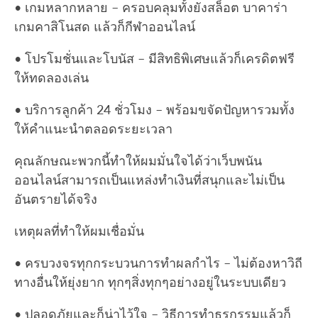
• เกมหลากหลาย – ครอบคลุมทั้งยังสล็อต บาคาร่า
เกมคาสิโนสด แล้วก็กีฬาออนไลน์
• โปรโมชั่นและโบนัส – มีสิทธิพิเศษแล้วก็เครดิตฟรี
ให้ทดลองเล่น
• บริการลูกค้า 24 ชั่วโมง – พร้อมขจัดปัญหารวมทั้ง
ให้คำแนะนำตลอดระยะเวลา
คุณลักษณะพวกนี้ทำให้ผมมั่นใจได้ว่าเว็บพนัน
ออนไลน์สามารถเป็นแหล่งทำเงินที่สนุกและไม่เป็น
อันตรายได้จริง
เหตุผลที่ทำให้ผมเชื่อมั่น
• ครบวงจรทุกกระบวนการทำผลกำไร – ไม่ต้องหาวิถี
ทางอื่นให้ยุ่งยาก ทุกๆสิ่งทุกๆอย่างอยู่ในระบบเดียว
• ปลอดภัยและก็น่าไว้ใจ – วิธีการทำธุรกรรมแล้วก็