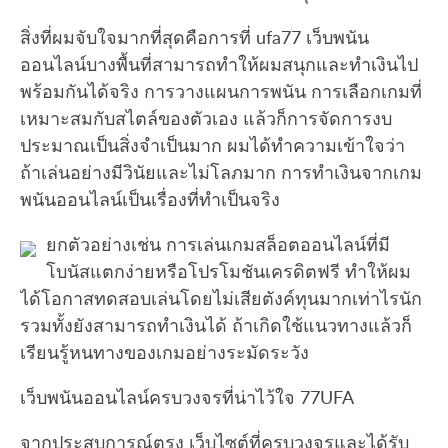
สิ่งที่ผมจับใจมากที่สุดคือการที่ ufa77 เว็บพนัน
ออนไลน์บางพื้นที่สามารถทำให้ผมสนุกและทำเงินไป
พร้อมกันได้จริง การวางแผนการพนัน การเลือกเกมที่
เหมาะสมกับสไตล์ของตัวเอง แล้วก็การจัดการงบ
ประมาณเป็นสิ่งจำเป็นมาก ผมได้ทำความเข้าใจว่า
ถ้าเล่นอย่างมีวินัยและไม่โลภมาก การทำเงินจากเกม
พนันออนไลน์เป็นเรื่องที่ทำเป็นจริง
ยกตัวอย่างเช่น การเล่นเกมสล็อตออนไลน์ที่มี
โบนัสแตกง่ายหรือโปรโมชันเครดิตฟรี ทำให้ผม
ได้โอกาสทดสอบเล่นโดยไม่เสียตังค์ทุนมากเท่าไรนัก
รวมทั้งยังสามารถทำเงินได้ ถ้าเกิดใช้แนวทางแล้วก็
เรียนรู้หนทางของเกมอย่างระมัดระวัง
เว็บพนันออนไลน์ครบวงจรที่น่าไว้ใจ 77UFA
จากประสบการณ์ตรง เว็บไซต์ที่ครบวงจรและได้รับ