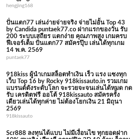
hengjing168
ปั่นแตก77 เล่นง่ายจ่ายจริง จ่ายไม่อั้น Top 43
by Candida puntaek77.co ฝากแรกของวัน รับ
200 ระบบเสถียร แตกง่าย คุณภาพสูง เกมครบ
ฟีเจอร์เต็ม ปั่นแตก77 สมัครปุ๊บ เล่นได้ทุกเกม
14 พ.ค. 2569
puntaek77
918kiss ผู้นำเกมสล็อตทำเงิน เร็ว แรง แซงทุก
เว็บ Top 16 by Rocky 918kissauto.in รวมเกม
แบรนด์ดังระดับโลก จะรวยจะจนเล่นได้หมด กด
รับ เครดิตฟรี ออโต้ 918kissauto สมัครครั้ง
เดียวเล่นได้ทุกค่าย ไม่ต้องโยกเงิน 21 มิถุนา
2569
918kissauto
Scr888 ลงทุนได้แบบ ไม่มีเงื่อนไข ทุกยอดฝาก