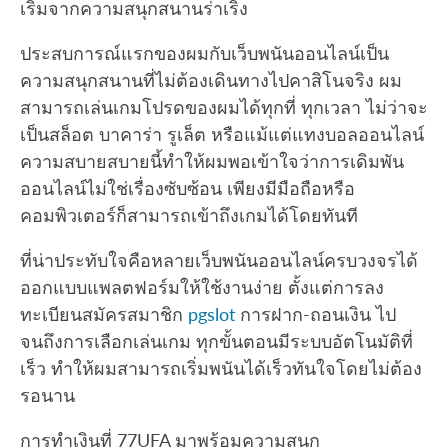
เริ่มจากความสนุกสนานร่าเริง
ประสบการณ์แรกของผมกับเว็บพนันออนไลน์เป็น
ความสนุกสนานที่ไม่ต้องเดินทางไปคาสิโนจริง ผม
สามารถเล่นเกมโปรดของผมได้ทุกที่ ทุกเวลา ไม่ว่าจะ
เป็นสล็อต บาคาร่า รูเล็ต หรือแม้แต่แทงบอลออนไลน์
ความสบายสบายนี้ทำให้ผมพอเข้าใจว่าการเดิมพัน
ออนไลน์ไม่ใช่เรื่องซับซ้อน เพียงมีมือถือหรือ
คอมพิวเตอร์ก็สามารถเข้าถึงเกมได้โดยทันที
ที่น่าประทับใจคือหลายเว็บพนันออนไลน์ครบวงจรได้
ออกแบบแพลตฟอร์มให้ใช้งานง่าย ตั้งแต่การลง
ทะเบียนสมัครสมาชิก
pgslot
การฝาก-ถอนเงิน ไป
จนถึงการเลือกเล่นเกม ทุกขั้นตอนมีระบบอัตโนมัติที่
เร็ว ทำให้ผมสามารถเริ่มพนันได้เร็วทันใจโดยไม่ต้อง
รอนาน
การทำเงินที่ 77UFA มาพร้อมความสนุก