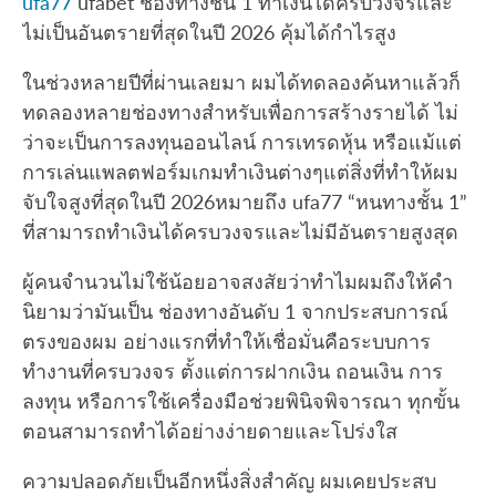
ufa77
ufabet ช่องทางชั้น 1 ทำเงินได้ครบวงจรและ
ไม่เป็นอันตรายที่สุดในปี 2026 คุ้มได้กำไรสูง
ในช่วงหลายปีที่ผ่านเลยมา ผมได้ทดลองค้นหาแล้วก็
ทดลองหลายช่องทางสำหรับเพื่อการสร้างรายได้ ไม่
ว่าจะเป็นการลงทุนออนไลน์ การเทรดหุ้น หรือแม้แต่
การเล่นแพลตฟอร์มเกมทำเงินต่างๆแต่สิ่งที่ทำให้ผม
จับใจสูงที่สุดในปี 2026หมายถึง ufa77 “หนทางชั้น 1”
ที่สามารถทำเงินได้ครบวงจรและไม่มีอันตรายสูงสุด
ผู้คนจำนวนไม่ใช้น้อยอาจสงสัยว่าทำไมผมถึงให้คำ
นิยามว่ามันเป็น ช่องทางอันดับ 1 จากประสบการณ์
ตรงของผม อย่างแรกที่ทำให้เชื่อมั่นคือระบบการ
ทำงานที่ครบวงจร ตั้งแต่การฝากเงิน ถอนเงิน การ
ลงทุน หรือการใช้เครื่องมือช่วยพินิจพิจารณา ทุกขั้น
ตอนสามารถทำได้อย่างง่ายดายและโปร่งใส
ความปลอดภัยเป็นอีกหนึ่งสิ่งสำคัญ ผมเคยประสบ