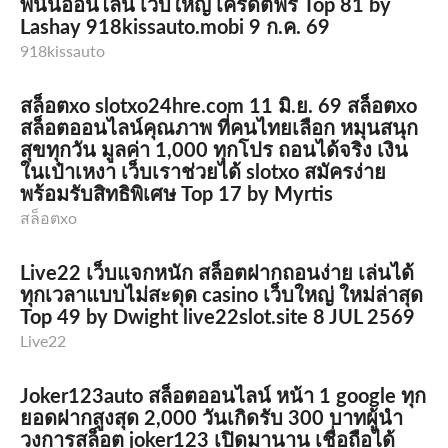
พนันออนไลน์ เว็บใหญ่ เครดิตฟรี Top 81 by
Lashay 918kissauto.mobi 9 ก.ค. 69
918kissauto
สล็อตxo slotxo24hre.com 11 มิ.ย. 69 สล็อตxo
สล็อตออนไลน์คุณภาพ ที่คนไทยเลือก หมุนสนุก
สุขทุกวัน มูลค่า 1,000 ทุกโปร ถอนได้จริง เงิน
ในเป๋าเหงา เว็บเราช่วยได้ slotxo สมัครง่าย
พร้อมรับสิทธิพิเศษ Top 17 by Myrtis
สล็อตxo
Live22 เว็บแจกหนัก สล็อตฝากถอนง่าย เล่นได้
ทุกเวลาแบบไม่สะดุด casino เว็บใหญ่ ใหม่ล่าสุด
Top 49 by Dwight live22slot.site 8 JUL 2569
Live22
Joker123auto สล็อตออนไลน์ หน้า 1 google ทุก
ยอดฝากสูงสุด 2,000 วันเกิดรับ 300 บาทผู้นำ
วงการสล็อต joker123 เปิดมานาน เชื่อถือได้