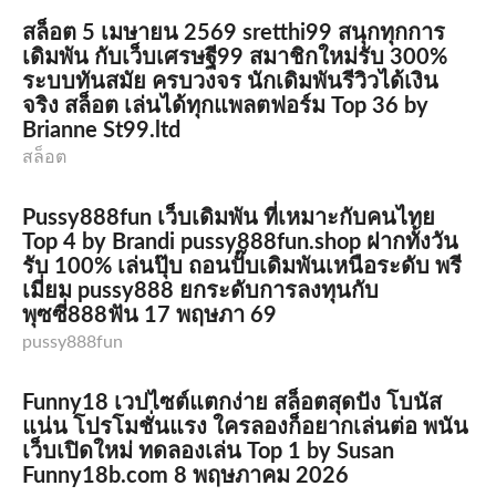
สล็อต 5 เมษายน 2569 sretthi99 สนุกทุกการ
เดิมพัน กับเว็บเศรษฐี99 สมาชิกใหม่รับ 300%
ระบบทันสมัย ครบวงจร นักเดิมพันรีวิวได้เงิน
จริง สล็อต เล่นได้ทุกแพลตฟอร์ม Top 36 by
Brianne St99.ltd
สล็อต
Pussy888fun เว็บเดิมพัน ที่เหมาะกับคนไทย
Top 4 by Brandi pussy888fun.shop ฝากทั้งวัน
รับ 100% เล่นปุ๊บ ถอนปั๊บเดิมพันเหนือระดับ พรี
เมี่ยม pussy888 ยกระดับการลงทุนกับ
พุซซี่888ฟัน 17 พฤษภา 69
pussy888fun
Funny18 เวปไซต์แตกง่าย สล็อตสุดปัง โบนัส
แน่น โปรโมชั่นแรง ใครลองก็อยากเล่นต่อ พนัน
เว็บเปิดใหม่ ทดลองเล่น Top 1 by Susan
Funny18b.com 8 พฤษภาคม 2026