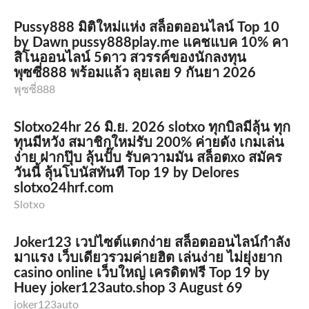
Pussy888 มิติใหม่แห่ง สล็อตออนไลน์ Top 10
by Dawn pussy888play.me แคชแบค 10% คา
สิโนออนไลน์ 5ดาว สวรรค์ของนักลงทุน
พุซซี่888 พร้อมแล้ว ลุยเลย 9 กันยา 2026
พุซซี่888
Slotxo24hr 26 มิ.ย. 2026 slotxo ทุกบิลมีลุ้น ทุก
ทุนมีหวัง สมาชิกใหม่รับ 200% ค่ายดัง เกมเล่น
ง่าย ฝากปุ๊บ ลุ้นปั๊บ รับความมัน สล็อตxo สมัคร
วันนี้ ลุ้นโบนัสทันที Top 19 by Delores
slotxo24hrf.com
Slotxo
Joker123 เวปไซต์แตกง่าย สล็อตออนไลน์กำลัง
มาแรง เว็บเดียวรวมค่ายฮิต เล่นง่าย ไม่ยุ่งยาก
casino online เว็บใหญ่ เครดิตฟรี Top 19 by
Huey joker123auto.shop 3 August 69
joker123auto