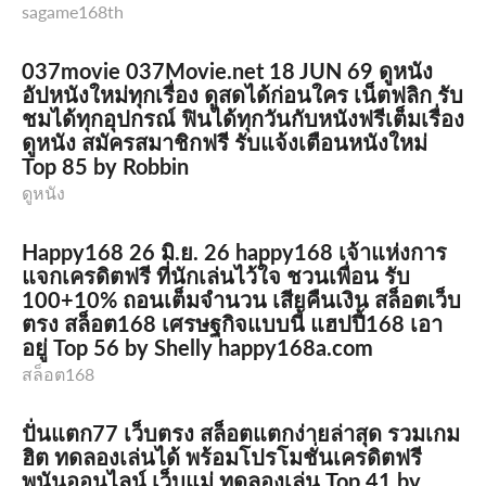
sagame168th
037movie 037Movie.net 18 JUN 69 ดูหนัง
อัปหนังใหม่ทุกเรื่อง ดูสดได้ก่อนใคร เน็ตฟลิก รับ
ชมได้ทุกอุปกรณ์ ฟินได้ทุกวันกับหนังฟรีเต็มเรื่อง
ดูหนัง สมัครสมาชิกฟรี รับแจ้งเตือนหนังใหม่
Top 85 by Robbin
ดูหนัง
Happy168 26 มิ.ย. 26 happy168 เจ้าแห่งการ
แจกเครดิตฟรี ที่นักเล่นไว้ใจ ชวนเพื่อน รับ
100+10% ถอนเต็มจำนวน เสียคืนเงิน สล็อตเว็บ
ตรง สล็อต168 เศรษฐกิจแบบนี้ แฮปปี้168 เอา
อยู่ Top 56 by Shelly happy168a.com
สล็อต168
ปั่นแตก77 เว็บตรง สล็อตแตกง่ายล่าสุด รวมเกม
ฮิต ทดลองเล่นได้ พร้อมโปรโมชั่นเครดิตฟรี
พนันออนไลน์ เว็บแม่ ทดลองเล่น Top 41 by