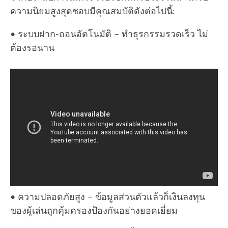
ความนิยมสูงสุดชอบมีคุณสมบัติดังต่อไปนี้:
• ระบบฝาก-ถอนอัตโนมัติ – ทำธุรกรรมรวดเร็ว ไม่
ต้องรอนาน
• ความปลอดภัยสูง – ข้อมูลส่วนตัวแล้วก็เงินลงทุน
ของผู้เล่นถูกคุ้มครองป้องกันอย่างยอดเยี่ยม