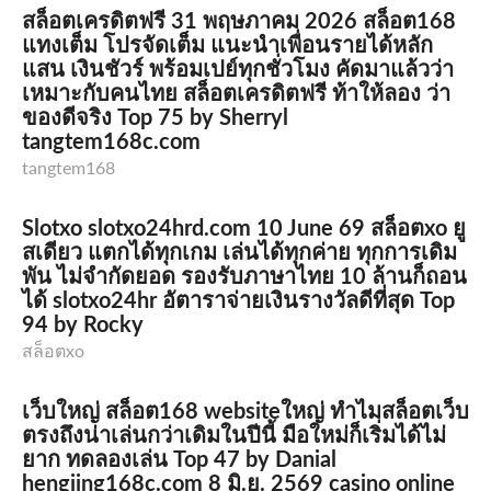
สล็อตเครดิตฟรี 31 พฤษภาคม 2026 สล็อต168
แทงเต็ม โปรจัดเต็ม แนะนำเพื่อนรายได้หลัก
แสน เงินชัวร์ พร้อมเปย์ทุกชั่วโมง คัดมาแล้วว่า
เหมาะกับคนไทย สล็อตเครดิตฟรี ท้าให้ลอง ว่า
ของดีจริง Top 75 by Sherryl
tangtem168c.com
tangtem168
Slotxo slotxo24hrd.com 10 June 69 สล็อตxo ยู
สเดียว แตกได้ทุกเกม เล่นได้ทุกค่าย ทุกการเดิม
พัน ไม่จำกัดยอด รองรับภาษาไทย 10 ล้านก็ถอน
ได้ slotxo24hr อัตาราจ่ายเงินรางวัลดีที่สุด Top
94 by Rocky
สล็อตxo
เว็บใหญ่ สล็อต168 websiteใหญ่ ทำไมสล็อตเว็บ
ตรงถึงน่าเล่นกว่าเดิมในปีนี้ มือใหม่ก็เริ่มได้ไม่
ยาก ทดลองเล่น Top 47 by Danial
hengjing168c.com 8 มิ.ย. 2569 casino online