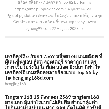
สล็อต สล็อต777 แตกหนัก Top 82 by Tommy
https://game.punpro777.com 4 พฤษภาคม 23
Pg slot pg slot เครดิตฟรีแจกโบนัสสูง ง่ายเล่นได้ทุกคนทุน
น้อยห้ามพลาด PG สล็อตเว็บตรง Top 59 by Owen
pgheng99.com 22 August 2023
→
เครดิตฟรี 6 กันยา 2569 สล็อต168 เกมสล็อต ที่
ผู้เล่นชื่นชอบ ที่สุด ลอตเตอรี่ ราคาถูก เกมคุร
ภาพ เว็บโปร่งใส ไลฟ์สด สล็อต ยิงปลา กีฬา ไพ่
เครดิตฟรี เกมสล็อตหลายร้อยแบบ Top 55 by
Tia hengjing168d.com
hengjing168
Tangtem168 15 สิงหาคม 2569 tangtem168
สายแตก ลุ้นกำไรแบบไม่เสียฟีล ฝากมาคุ้มค่า
ไม่กินมาม่าแน่นอน ฝาก-ถอน อัตโนมัติ การันตี