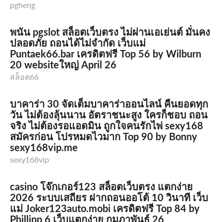
pgheng
พนัน pgslot สล็อตเว็บตรง ไม่ผ่านเอเย่นต์ มั่นคง
ปลอดภัย ถอนได้ไม่จำกัด เว็บแม่
Puntaek66.bar เครดิตฟรี Top 56 by Wilburn
20 websiteใหญ่ April 26
สล็อต66
บาคาร่า 30 จัดเต็มบาคาร่าออนไลน์ คืนยอดทุก
วัน ไม่ต้องลุ้นนาน อัตราชนะสูง ใครก็ชอบ ถอน
จริง ไม่ต้องรอแอดมิน ถูกใจคนรักไพ่ sexy168
สมัครก่อน โปรหมดไวมาก Top 90 by Bonny
sexy168vip.me
sexy168vip
casino โจ๊กเกอร์123 สล็อตเว็บตรง แตกง่าย
2026 ระบบเสถียร ฝากถอนออโต้ 10 วินาที เว็บ
แม่ Joker123auto.mobi เครดิตฟรี Top 84 by
Phillipp 6 เว็บแตกง่าย กุมภาพันธ์ 26