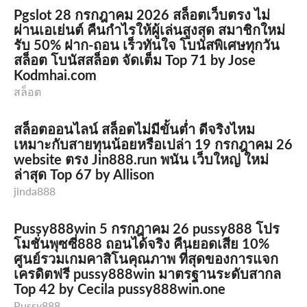
Pgslot 28 กรกฎาคม 2026 สล็อตเว็บตรง ไม่
ผ่านเอเย่นต์ คืนกำไรให้ผู้เล่นสูงสุด สมาชิกใหม่
รับ 50% ฝาก-ถอน เร็วทันใจ โบนัสพิเศษทุกวัน
สล็อต โบนัสสล็อต จัดเต็ม Top 71 by Jose
Kodmhai.com
สล็อต
สล็อตออนไลน์ สล็อตไม่มีขั้นต่ำ ดีจริงไหม
เหมาะกับสายทุนน้อยหรือเปล่า 19 กรกฎาคม 26
website ตรง Jin888.run พนัน เว็บใหญ่ ใหม่
ล่าสุด Top 67 by Allison
jinda888
Pussy888win 5 กรกฎาคม 26 pussy888 โปร
โมชั่นพุซซี่888 ถอนได้จริง คืนยอดเสีย 10%
ศูนย์รวมเกมคาสิโนคุณภาพ ที่สุดของการแจก
เครดิตฟรี pussy888win มาตรฐานระดับสากล
Top 42 by Cecila pussy888win.one
Pussy888