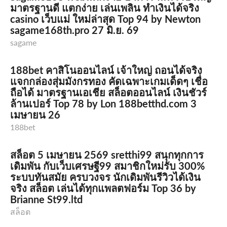
มาตรฐานดี แตกง่าย เล่นเพลิน ทำเงินได้จริง
casino เว็บแม่ ใหม่ล่าสุด Top 94 by Newton
sagame168th.pro 27 มิ.ย. 69
sagame
188bet คาสิโนออนไลน์ เจ้าใหญ่ ถอนได้จริง
แจกกล่องสุ่มมังกรทอง คัดเฉพาะเกมเด็ดๆ เชื่อ
ถือได้ มาตรฐานเอเชีย สล็อตออนไลน์ เงินชัวร์
ล้านเปอร์ Top 78 by Lon 188betthd.com 3
เมษายน 26
188bet
สล็อต 5 เมษายน 2569 sretthi99 สนุกทุกการ
เดิมพัน กับเว็บเศรษฐี99 สมาชิกใหม่รับ 300%
ระบบทันสมัย ครบวงจร นักเดิมพันรีวิวได้เงิน
จริง สล็อต เล่นได้ทุกแพลตฟอร์ม Top 36 by
Brianne St99.ltd
สล็อต