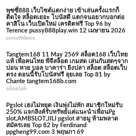
พุซซี่888 เว็บไซต์แตกง่าย เข้าเล่นครั้งแรกก็
ติดใจ สล็อตเยอะ โบนัสดี แตกจนอยากบอกต่อ
คาสิโน เว็บเปิดใหม่ เครดิตฟรี Top 96 by
Terence pussy888play.win 12 เมษายน 2026
pussy888play
Tangtem168 11 May 2569 สล็อต168 เว็บไทย
แท้ เพื่อคนไทย พีจีสล็อต เกมสด เล่นกันสดๆจาก
บ่อน หวย บอล บาคาร่า ยิงปลา สล็อต สล็อตเว็บ
ตรง ตอนนี้รับโบนัสฟรี ลุยเลย Top 81 by
Chante tangtem168b.com
สล็อต168
Pgslot เฮงไม่หยุด เงินพุ่งไม่พัก สมาชิกใหม่รับ
250% แจกลิงค์รับทรัพย์แค่แนะนำเพื่อนPg
slot,AMBSLOT,JILI pgslot สายมู ห้ามพลาด
สมัครเลย Top 82 by Ferdinand
ppgheng99.com 3 พฤษภา 69