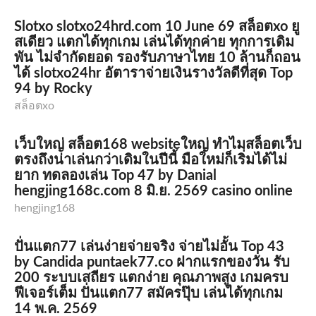
Slotxo slotxo24hrd.com 10 June 69 สล็อตxo ยู
สเดียว แตกได้ทุกเกม เล่นได้ทุกค่าย ทุกการเดิม
พัน ไม่จำกัดยอด รองรับภาษาไทย 10 ล้านก็ถอน
ได้ slotxo24hr อัตาราจ่ายเงินรางวัลดีที่สุด Top
94 by Rocky
สล็อตxo
เว็บใหญ่ สล็อต168 websiteใหญ่ ทำไมสล็อตเว็บ
ตรงถึงน่าเล่นกว่าเดิมในปีนี้ มือใหม่ก็เริ่มได้ไม่
ยาก ทดลองเล่น Top 47 by Danial
hengjing168c.com 8 มิ.ย. 2569 casino online
hengjing168
ปั่นแตก77 เล่นง่ายจ่ายจริง จ่ายไม่อั้น Top 43
by Candida puntaek77.co ฝากแรกของวัน รับ
200 ระบบเสถียร แตกง่าย คุณภาพสูง เกมครบ
ฟีเจอร์เต็ม ปั่นแตก77 สมัครปุ๊บ เล่นได้ทุกเกม
14 พ.ค. 2569