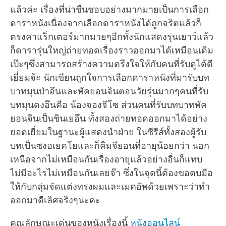
แล้วค่ะ เรื่องที่น่าชื่นชอบอย่างมากมายเป็นการเลือก
ดาราหนังเนื่องจากเลือกดาราหนังได้ถูกจริตแล้วก็
ตรงคาแร็กเตอร์มากมายๆอีกทั้งนักแสดงรุ่นเยาว์แล้ว
ก็ดารารุ่นใหญ่ถ่ายทอดเรื่องราวออกมาได้เหมือนเดิม
เป๊ะๆซึ่งสามารถสร้างความตรึงใจให้กับคนที่รับดูได้ดี
เยี่ยมจ้ะ นักเขียนถูกใจการเลือกดาราหนังที่มารับบท
บาทมุนป่าอึนและพัคยอนจินตอนวัยรุ่นมากๆคนที่รับ
บทมุนดงอึนคือ น้องจองจีโซ ส่วนคนที่รับบทบาทพัค
ยอนจินเป็นชินเยอึน ทั้งสองถ่ายทอดออกมาได้อย่าง
ยอดเยี่ยมในฐานะผู้แสดงนำฝ่าย ในซีรีส์ทั้งสองผู้รับ
บทเป็นซงฮเยคโยและก็คิมจียอนที่อายุน้อยกว่า นอก
เหนือจากไม่เหมือนกันเรื่องอายุแล้วอย่างอื่นก็แทบ
ไม่มีอะไรไม่เหมือนกันเลยจ๊า ซึ่งในจุดนี้ต้องขอตบมือ
ให้กับกลุ่มจัดแต่งทรงผมและเมคอัพด้วยเพราะว่าทำ
ออกมาดีเลิศจริงๆนะคะ
คุณลักษณะเด่นของหนังเรื่องนี้
หนังออนไลน์