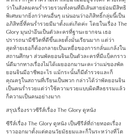
ว่าในสังคมคนร่ำรวยรวมทั้งคนที่มีเส้นสายย่อมมีสิทธิ
พิเศษมากยิ่งกว่าคนอื่นๆ แน่นอนว่าอภิสิทธิ์กลุ่มนี้เป็น
อภิสิทธิ์ที่คนร่ำรวยมีมาตั้งแต่เกิดค่ะ โดยในเรื่อง The
Glory มุนป่าอึนเป็นตัวละครที่ฐานะยากจน เธอ
ปรารถนามีชีวิตที่ดีขึ้นเลยตั้งมั่นเรียนมาก แต่ว่า
สุดท้ายเธอก็ต้องกลายเป็นเหยื่อของการกลั่นแกล้งใน
สถานศึกษา ส่วนพัคยอนจินเป็นตัวละครที่มีแบ็คกราว
น์ดีมากทางเรื่องไม่ได้เผยออกมานะคะว่าแม่ของพัค
ยอนจินมีอาชีพอะไร แม้กระนั้นก็มีตำรวจและก็
คุณครูในสถานที่เรียนเป็นพวก กล่าวได้ว่าพัคยอนจิน
เป็นคนร่ำรวยแต่ว่าใช้ความรวยแบบผิดศีลธรรมแล้ว
ก็ความเป็นคนอย่างมาก
สรุปเรื่องราวซีรีส์เรื่อง The Glory ดูหนัง
ซีรีส์เรื่อง The Glory ดูหนัง เป็นซีรีส์ที่ถ่ายทอดเรื่อง
ราวออกมาตั้งแต่ตอนวัยมัธยมและก็ในระหว่างที่โต