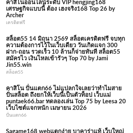
คาสิโนออนไลน์ระดับ VIP hengjing168
เศรษฐกิจแบบนี้ ต้อง เฮงจริง168 Top 26 by
Archer
เครดิตฟรี
สล็อต55 14 มิถุนา 2569 สล็อตเครดิตฟรี จบทุก
ความต้องการไว้ในเว็บเดียว วันเกิดแจก 300
ฝาก-ถอน รวดเร็ว 10 ล้านก็จ่ายทันที สล็อต55
สมัครไว เงินไหลเข้ารัวๆ Top 70 by Jami
Jin55.win
สล็อต55
คาสิโน ปั่นแตก66 ไม่แปลกใจเลยว่าทำไมสาย
ปั่นสล็อต ถึงยกให้เว็บนี้เป็นตัวท็อป เว็บแม่
puntaek66.bar ทดลองเล่น Top 75 by Leesa 20
เว็บไซต์แจกหนัก เมษายน 2026
ปั่นแตก66
Sagame168 webแตกง่าย บาคาร่าแท้ เว็บใหญ่