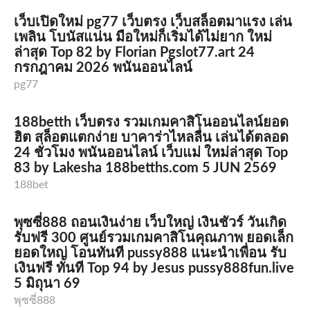
เว็บเปิดใหม่ pg77 เว็บตรง เว็บสล็อตมาแรง เล่น
เพลิน โบนัสแน่น มือใหม่ก็เริ่มได้ไม่ยาก ใหม่
ล่าสุด Top 82 by Florian Pgslot77.art 24
กรกฎาคม 2026 พนันออนไลน์
pg77
188betth เว็บตรง รวมเกมคาสิโนออนไลน์ยอด
ฮิต สล็อตแตกง่าย บาคาร่าไหลลื่น เล่นได้ตลอด
24 ชั่วโมง พนันออนไลน์ เว็บแม่ ใหม่ล่าสุด Top
83 by Lakesha 188betths.com 5 JUN 2569
188bet
พุซซี่888 ถอนเงินง่าย เว็บใหญ่ เงินชัวร์ วันเกิด
รับฟรี 300 ศูนย์รวมเกมคาสิโนคุณภาพ ยอดเล็ก
ยอดใหญ่ โอนทันที pussy888 แนะนำเพื่อน รับ
เงินฟรี ทันที Top 94 by Jesus pussy888fun.live
5 มิถุนา 69
พุซซี่888