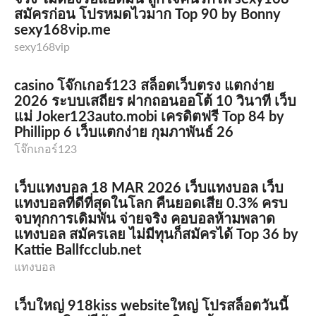
สมัครก่อน โปรหมดไวมาก Top 90 by Bonny
sexy168vip.me
sexy168vip
casino โจ๊กเกอร์123 สล็อตเว็บตรง แตกง่าย
2026 ระบบเสถียร ฝากถอนออโต้ 10 วินาที เว็บ
แม่ Joker123auto.mobi เครดิตฟรี Top 84 by
Phillipp 6 เว็บแตกง่าย กุมภาพันธ์ 26
โจ๊กเกอร์123
เว็บแทงบอล 18 MAR 2026 เว็บแทงบอล เว็บ
แทงบอลที่ดีที่สุดในโลก คืนยอดเสีย 0.3% ครบ
จบทุกการเดิมพัน จ่ายจริง คอบอลห้ามพลาด
แทงบอล สมัครเลย ไม่มีทุนก็สมัครได้ Top 36 by
Kattie Ballfcclub.net
แทงบอล
เว็บใหญ่ 918kiss websiteใหญ่ โปรสล็อตวันนี้