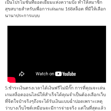
เป็นโปรโมชั่นที่ยอดเยี่ยมแห่งความปัง ทำให้สมาชิก
สุขสบายสำหรับเพื่อการเล่นเกม 168สล็อต ที่มีให้เลือก
นานาประการแบบ
5.ชำระเงินตรงเวลาได้เงินฟรีไม่มีกั๊ก การที่คุณจะเล่น
เกมสล็อตออนไลน์ให้สำเร็จได้คุณจำเป็นต้องเลือกเว็บ
ที่จิตใจป๋าจริงๆถึงจะได้รับเงินแบบฉ่ำปอดเพราะเหตุ
ว่าบางเว็บไซต์เหมือนจะมีการจ่ายจริง แต่ในที่สุดแล้ว