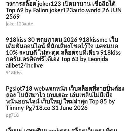
วงการสล็อต joker123 เปิดมานาน เชื่อถือได้
Top 69 by Fallon joker123auto.world 26 JUN
2569
joker123auto
918kiss 30 พฤษภาคม 2026 918kissme เว็บ
เดิมพันออนไลน์ ที่นักเสี่ยงโชคไว้ใจ แคชแบค
10% ระบบดี ไม่สะดุด สล็อตจบที่เดียว 918kiss
กดรับเครดิตฟรีได้เอง Top 63 by Leonida
allbet24hr.live
918Kiss
Pgslot718 webแจกหนัก เว็บสล็อตที่สายปั่นต้อง
ลอง โบนัสมาไว เกมเยอะ เล่นเพลินไม่มีเบื่อ
พนันออนไลน์ เว็บใหญ่ ใหม่ล่าสุด Top 85 by
Timmy Pg718.co 31 June 2026
pg718
เว็บแม่ เศรษฐี99 webตรง สล็อตเว็บตรง ที่คน