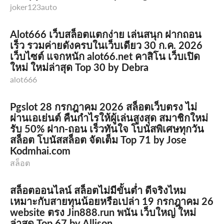
joker123auto
Alot666 เว็บสล็อตแตกง่าย เล่นสนุก ฝากถอน
เร็ว รวมค่ายดังครบในเว็บเดียว 30 ก.ค. 2026
เว็บไซต์ แจกหนัก alot66.net คาสิโน เว็บเปิด
ใหม่ ใหม่ล่าสุด Top 30 by Debra
alot666
Pgslot 28 กรกฎาคม 2026 สล็อตเว็บตรง ไม่
ผ่านเอเย่นต์ คืนกำไรให้ผู้เล่นสูงสุด สมาชิกใหม่
รับ 50% ฝาก-ถอน เร็วทันใจ โบนัสพิเศษทุกวัน
สล็อต โบนัสสล็อต จัดเต็ม Top 71 by Jose
Kodmhai.com
สล็อต
สล็อตออนไลน์ สล็อตไม่มีขั้นต่ำ ดีจริงไหม
เหมาะกับสายทุนน้อยหรือเปล่า 19 กรกฎาคม 26
website ตรง Jin888.run พนัน เว็บใหญ่ ใหม่
ล่าสุด Top 67 by Allison