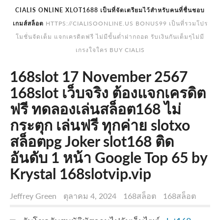
CIALIS ONLINE XLOT1688 เป็นที่จัดเตรียมไว้สำหรับคนที่ชื่นชอบ
เกมส์สล็อต
HTTPS://CIALISOONLINE.US BONUS99 เป็นที่รวมโปร
โมชั่นจัดเต็ม แจกเครดิตฟรี ไม่มีขั้นต่ำฝากถอด รับเงินกันเต็มๆไม่มี
เกรงใจใคร BUY CIALIS
168slot 17 November 2567
168slot เว็บจริง ต้องแจกเครดิต
ฟรี ทดลองเล่นสล็อต168 ไม่
กระตุก เล่นฟรี ทุกค่าย slotxo
สล็อตpg Joker slot168 ติด
อันดับ 1 หน้า Google Top 65 by
Krystal 168slotvip.vip
Jeffrey Green
ตุลาคม 4, 2024
168สล็อต
168สล็อต