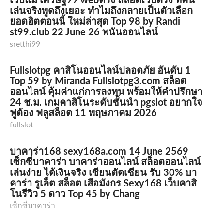
เล่นจริงพูดถึงเยอะ ทำไมถึงกลายเป็นตัวเลือก
ยอดฮิตตอนนี้ ใหม่ล่าสุด Top 98 by Randi
st99.club 22 June 26 พนันออนไลน์
sretthi99
Fullslotpg คาสิโนออนไลน์ปลอดภัย อันดับ 1
Top 59 by Miranda Fullslotpg3.com สล็อต
ออนไลน์ คุ้มค่าแก่การลงทุน พร้อมให้คำปรึกษา
24 ช.ม. เกมคาสิโนระดับชั้นนำ pgslot อยากใจ
ฟูต้อง ฟลูสล็อต 11 พฤษภาคม 2026
fullslot
บาคาร่า168 sexy168a.com 14 June 2569
เซ็กซี่บาคาร่า บาคาร่าออนไลน์ สล็อตออนไลน์
เล่นง่าย ได้เงินจริง เซียนตัดเซียน รับ 30% บา
คาร่า รูเล็ต สล็อต เสือมังกร Sexy168 เว็บคาสิ
โนรีวิว 5 ดาว Top 45 by Chang
เซ็กซี่บาคาร่า