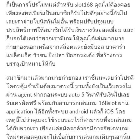
ก็เป็นการโปรโมทแต่สำหรับ slot168 คุณไม่ต้องคอย
เพียงลงทะเบียนเป็นสมาชิกก็รับโปรดีๆอย่างนี้กันไป
เลยเราจ่ายโบนัสกันไม่อั้น พร้อมปรับปรุงแบบ
ประสิทธิภาพให้สมาชิกได้รับเงินรางวัลยอดเยี่ยม และ
ก็บอกได้เลยว่าพวกเรามีเกมให้คุณได้เล่นมากมาย
ก่ายกองนอกเหนือจากสล็อตและยังมีบอล บาคาร่า
แบล็คแจ็ค วัวชน ยิงปลา ป๊อกกระเด้ง ที่สร้างการ
บรรลุเป้าหมายให้กับ
สมาชิกมาแล้วมากมายก่ายกอง เราชี้แนะเลยว่าโปรดี
โคตรคุ้มจำเป็นต้องมาตรงนี้ รวมทั้งยังเป็นเว็บตรงไม่
ผ่าน agent ฝากถอนระบบ auto 5 วินาทีรับเงินไปเลย
รับเครดิตฟรี พร้อมกับสามารถเล่นเกม 168slot ผ่าน
application ได้อีกทั้งระบบ android แล้วก็ iOS โดย
เหตุนี้ไม่ว่าคุณจะใช้ระบบอะไรก็สามารถที่จะเล่นเกม
ได้กับพวกเรา เพียงแค่สมัครกล้วยๆมีการอัพเดทเกม
ใหม่ๆตลอดคุณจะไม่เบื่อกับการเล่นเกมเดิมๆนอกนั้น