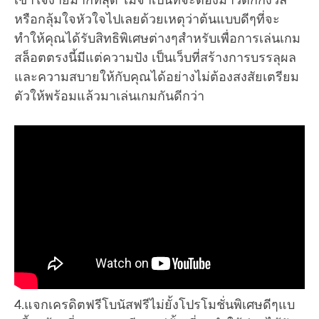
หรือกลุ้มใจหัวใจไปเลยด้วยเหตุว่าต้นแบบดีๆที่จะ
ทำให้คุณได้รับสิทธิพิเศษต่างๆสำหรับเพื่อการเล่นเกม
สล็อตตรงนี้มีแต่ความปัง เป็นเว็บที่สร้างการบรรลุผล
และความสบายให้กับคุณได้อย่างไม่ต้องสงสัยเตรียม
ตัวให้พร้อมแล้วมาเล่นเกมกันดีกว่า
4.แจกเครดิตฟรีโบนัสฟรีไม่ยั้งโปรโมชั่นพิเศษดีๆแบ