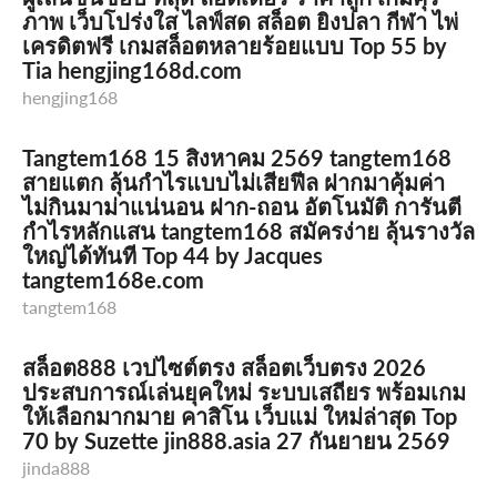
ภาพ เว็บโปร่งใส ไลฟ์สด สล็อต ยิงปลา กีฬา ไพ่
เครดิตฟรี เกมสล็อตหลายร้อยแบบ Top 55 by
Tia hengjing168d.com
hengjing168
Tangtem168 15 สิงหาคม 2569 tangtem168
สายแตก ลุ้นกำไรแบบไม่เสียฟีล ฝากมาคุ้มค่า
ไม่กินมาม่าแน่นอน ฝาก-ถอน อัตโนมัติ การันตี
กำไรหลักแสน tangtem168 สมัครง่าย ลุ้นรางวัล
ใหญ่ได้ทันที Top 44 by Jacques
tangtem168e.com
tangtem168
สล็อต888 เวปไซต์ตรง สล็อตเว็บตรง 2026
ประสบการณ์เล่นยุคใหม่ ระบบเสถียร พร้อมเกม
ให้เลือกมากมาย คาสิโน เว็บแม่ ใหม่ล่าสุด Top
70 by Suzette jin888.asia 27 กันยายน 2569
jinda888