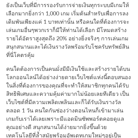
ยังเป็นเว็บที่มีการรองรับการจ่ายเงินทุกระบบมีเกมให้
เลือกมากยิ่งกว่า 1,000 เกม เริ่มต้นสำหรับเพื่อการลง
เดิมพันเพียงแค่ 1 บาทเท่านั้น หรือคนใดที่ต้องการจะ
เล่นเกมอื่นๆพวกเราก็มีให้ท่านได้เลือก มีโหมดสร้าง
รายได้อัตราสูงสุดถึง 20% อย่างยิ่งจริงๆ การเล่นเกม
สนุกสนานและได้เงินรางวัลพร้อมรับโชครับทรัพย์สิน
ที่นี่โคตรคุ้ม
คนใดต้องการเป็นคนมั่งมีมีเงินใช้และสร้างรายได้บน
โลกออนไลน์ได้อย่างง่ายดายเว็บไซต์แห่งนี้ตอบสนอง
ในสิ่งที่ต้องการของคุณที่จะทำให้สมาชิกทุกคนได้รับ
สิทธิพิเศษและความคุ้มค่ามากไม่น้อยเลยทีเดียว เป็น
เว็บไซต์ที่มีความเพลิดเพลินและก็ได้รับเงินรางวัล
ตลอด 1 วัน คนใดกันช่องว่างตอนไหนก็เข้ามาเล่น
เกมกับเราได้เลยเพราะมีแอดมินซัพพอร์ตคอยดูแล
คุณอย่างดี สนุกสนานได้ง่ายมากยิ่งขึ้นด้วย
เทคโนโลยีที่ล้ำสมัยพร้อมอัพเดทเกมใหม่ๆอยู่เป็น