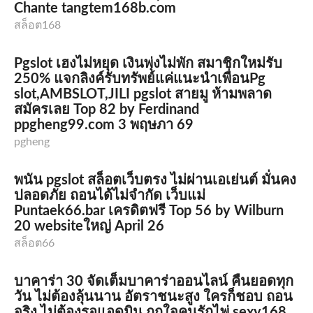
Chante tangtem168b.com
สล็อต168
Pgslot เฮงไม่หยุด เงินพุ่งไม่พัก สมาชิกใหม่รับ
250% แจกลิงค์รับทรัพย์แค่แนะนำเพื่อนPg
slot,AMBSLOT,JILI pgslot สายมู ห้ามพลาด
สมัครเลย Top 82 by Ferdinand
ppgheng99.com 3 พฤษภา 69
pgheng
พนัน pgslot สล็อตเว็บตรง ไม่ผ่านเอเย่นต์ มั่นคง
ปลอดภัย ถอนได้ไม่จำกัด เว็บแม่
Puntaek66.bar เครดิตฟรี Top 56 by Wilburn
20 websiteใหญ่ April 26
สล็อต66
บาคาร่า 30 จัดเต็มบาคาร่าออนไลน์ คืนยอดทุก
วัน ไม่ต้องลุ้นนาน อัตราชนะสูง ใครก็ชอบ ถอน
จริง ไม่ต้องรอแอดมิน ถูกใจคนรักไพ่ sexy168