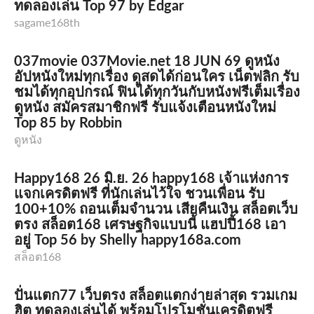
ทดลองเล่น Top 97 by Edgar
sagame168th
037movie 037Movie.net 18 JUN 69 ดูหนัง
อัปหนังใหม่ทุกเรื่อง ดูสดได้ก่อนใคร เน็ตฟลิก รับ
ชมได้ทุกอุปกรณ์ ฟินได้ทุกวันกับหนังฟรีเต็มเรื่อง
ดูหนัง สมัครสมาชิกฟรี รับแจ้งเตือนหนังใหม่
Top 85 by Robbin
ดูหนัง
Happy168 26 มิ.ย. 26 happy168 เจ้าแห่งการ
แจกเครดิตฟรี ที่นักเล่นไว้ใจ ชวนเพื่อน รับ
100+10% ถอนเต็มจำนวน เสียคืนเงิน สล็อตเว็บ
ตรง สล็อต168 เศรษฐกิจแบบนี้ แฮปปี้168 เอา
อยู่ Top 56 by Shelly happy168a.com
สล็อต168
ปั่นแตก77 เว็บตรง สล็อตแตกง่ายล่าสุด รวมเกม
ฮิต ทดลองเล่นได้ พร้อมโปรโมชั่นเครดิตฟรี