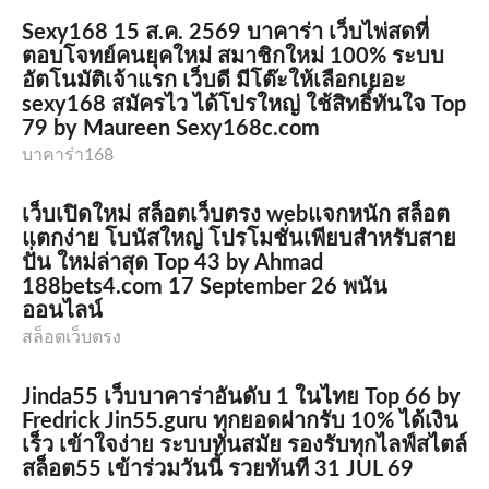
Sexy168 15 ส.ค. 2569 บาคาร่า เว็บไพ่สดที่
ตอบโจทย์คนยุคใหม่ สมาชิกใหม่ 100% ระบบ
อัตโนมัติเจ้าแรก เว็บดี มีโต๊ะให้เลือกเยอะ
sexy168 สมัครไว ได้โปรใหญ่ ใช้สิทธิ์ทันใจ Top
79 by Maureen Sexy168c.com
บาคาร่า168
เว็บเปิดใหม่ สล็อตเว็บตรง webแจกหนัก สล็อต
แตกง่าย โบนัสใหญ่ โปรโมชั่นเพียบสำหรับสาย
ปั่น ใหม่ล่าสุด Top 43 by Ahmad
188bets4.com 17 September 26 พนัน
ออนไลน์
สล็อตเว็บตรง
Jinda55 เว็บบาคาร่าอันดับ 1 ในไทย Top 66 by
Fredrick Jin55.guru ทุกยอดฝากรับ 10% ได้เงิน
เร็ว เข้าใจง่าย ระบบทันสมัย รองรับทุกไลฟ์สไตล์
สล็อต55 เข้าร่วมวันนี้ รวยทันที 31 JUL 69