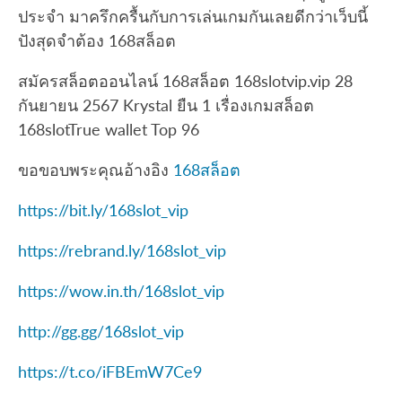
ประจำ มาครึกครื้นกับการเล่นเกมกันเลยดีกว่าเว็บนี้
ปังสุดจำต้อง 168สล็อต
สมัครสล็อตออนไลน์ 168สล็อต 168slotvip.vip 28
กันยายน 2567 Krystal ยืน 1 เรื่องเกมสล็อต
168slotTrue wallet Top 96
ขอขอบพระคุณอ้างอิง
168สล็อต
https://bit.ly/168slot_vip
https://rebrand.ly/168slot_vip
https://wow.in.th/168slot_vip
http://gg.gg/168slot_vip
https://t.co/iFBEmW7Ce9